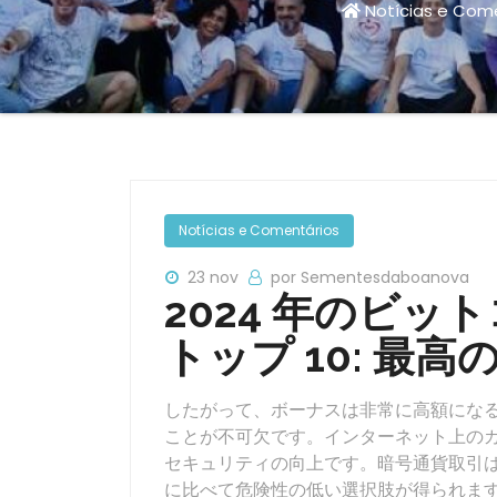
Notícias e Com
Notícias e Comentários
23 nov
por Sementesdaboanova
2024 年のビッ
トップ 10: 最高
したがって、ボーナスは非常に高額にな
ことが不可欠です。インターネット上のカ
セキュリティの向上です。暗号通貨取引
に比べて危険性の低い選択肢が得られま