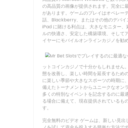
の高品質の画像が提供されます。完全に最新の
があります。ゲームのプレイはオペレーティ
話、Blackberry、またはその他の
iPad に賭ける利点は、大きなモニター、素
ルの快適さ、安定した構築環境、そして
イヤーにモバイルオンラインカジノを勧
ットコインカジノで十分かもしれません
態を改善し、楽しい時間を延長するため
に楽しい季節や大きなスポーツの時期に
備えたトーナメントからユニークなオンラ
多くの特別なイベントを記念するのに最
る場合に備えて、現在提供されているも
す。
完全無料のビデオ ゲームは、新しい見出
ノを試して資金を投入する簡単な方法です。