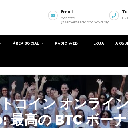
Email:
Te
contato
(12
@sementesdaboanova.org
ÁREA SOCIAL
RÁDIO WEB
LOJA
ARQU
ビットコイン オンライン
0: 最高の BTC ボー