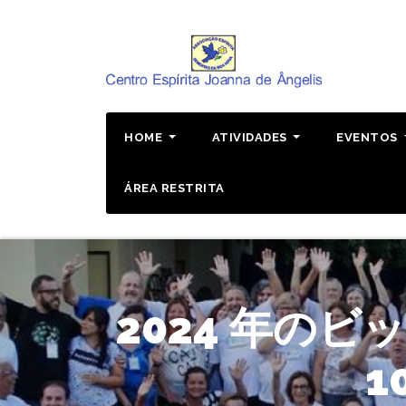
Pular
para
o
conteúdo
HOME
ATIVIDADES
EVENTOS
ÁREA RESTRITA
2024 年の
1