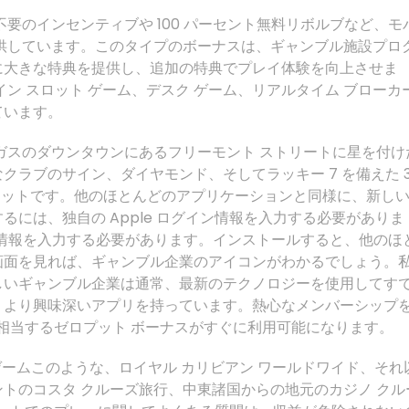
要のインセンティブや 100 パーセント無料リボルブなど、モ
供しています。このタイプのボーナスは、ギャンブル施設プロ
に大きな特典を提供し、追加の特典でプレイ体験を向上させま
ン スロット ゲーム、デスク ゲーム、リアルタイム ブローカ
ています。
ガスのダウンタウンにあるフリーモント ストリートに星を付け
クラブのサイン、ダイヤモンド、そしてラッキー 7 を備えた 
ロットです。他のほとんどのアプリケーションと同様に、新し
には、独自の Apple ログイン情報を入力する必要がありま
グイン情報を入力する必要があります。インストールすると、他のほ
画面を見れば、ギャンブル企業のアイコンがわかるでしょう。
しいギャンブル企業は通常、最新のテクノロジーを使用してす
、より興味深いアプリを持っています。熱心なメンバーシップ
に相当するゼロプット ボーナスがすぐに利用可能になります。
このような、ロイヤル カリビアン ワールドワイド、それ
トのコスタ クルーズ旅行、中東諸国からの地元のカジノ クル