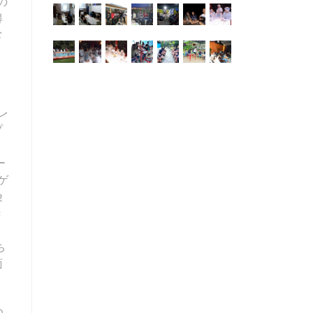
の
得
常
レ
プ
、
ー
ゲ
険
き
ち
面
め