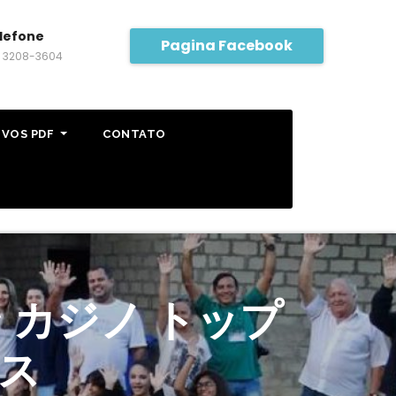
lefone
Pagina Facebook
) 3208-3604
IVOS PDF
CONTATO
 カジノ トップ
ナス