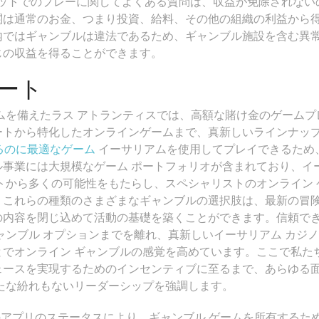
ーネットでのプレーに関してよくある質問は、収益が免除されない
関は通常のお金、つまり投資、給料、その他の組織の利益から
内ではギャンブルは違法であるため、ギャンブル施設を含む異
じの収益を得ることができます。
ート
ムを備えたラス アトランティスでは、高額な賭け金のゲームプ
ートから特化したオンラインゲームまで、真新しいラインナッ
イするのに最適なゲーム
イーサリアムを使用してプレイできるため
事業には大規模なゲーム ポートフォリオが含まれており、イ
トから多くの可能性をもたらし、スペシャリストのオンライン 
。これらの種類のさまざまなギャンブルの選択肢は、最新の冒
の内容を閉じ込めて活動の基礎を築くことができます。信頼で
ャンブル オプションまでを離れ、真新しいイーサリアム カジノ
でオンライン ギャンブルの感覚を高めています。ここで私た
ェースを実現するためのインセンティブに至るまで、あらゆる
たな紛れもないリーダーシップを強調します。
 と数年間のアプリのステータスにより、ギャンブル ゲームを所有するた