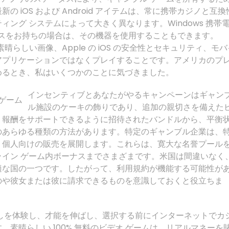
 iOS および Android アイテムは、常に携帯カジノと互換
ング システムによって大きく異なります。Windows 携帯
デバイスをお持ちの場合は、その機器を使用することもできます。
晴らしい画像、Apple の iOS の安全性とセキュリティ、モバ
アプリケーションではなくプレイすることです。アメリカのプ
めるとき、私はいくつかのことに気づきました。
インセンティブとあなたがやるキャンペーンはギャン
ル施設のケーキの飾りであり、追加の親切さを備えた
。報酬をサポートできるように招待されたバンドルから、平衡
のあらゆる種類の方法があります。特定のギャンブル企業は、
、個人向けの販売を展開します。これらは、寛大な名誉プール
イン ゲーム内ボーナスまでさまざまです。米国は間違いなく
適な国の一つです。したがって、利用規約が機能する可能性が
のや彼女または彼に請求できるものを意識しておくと役立ちま
しを体験し、才能を伸ばし、選択する前にインターネットでカ
素晴らしい 100% 無料のビデオ ゲームは、リアルマネーを