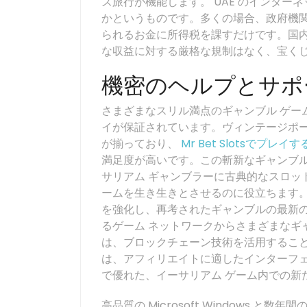
ズ旅行が機能します。 UAE のインタ
かというものです。多くの場合、政府機
られるお金に所得税を課すだけです。国
な収益に対する厳格な規制はなく、宝く
機密のヘルプとサポ
さまざまなスリル満点のギャンブル ゲー
イが保証されています。ヴィンテージポ
が揃っており、
Mr Bet Slotsでプレ
満足度が高いです。この斬新なギャンブル
サリアム ギャンブラーに古典的なスロッ
ームを生き生きとさせるのに役立ちます
を強化し、再考されたギャンブルの最新
るゲーム ネットワークからさまざまなギ
は、ブロックチェーン技術を活用すること
は、アフィリエイトに適したインターフ
で優れた、イーサリアム ゲーム内での新
高品質の Microsoft Windows