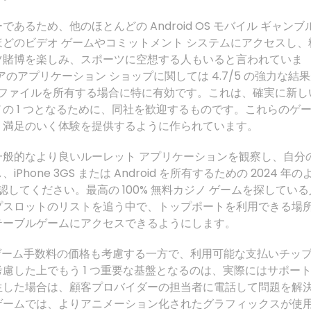
ンダーであるため、他のほとんどの Android OS モバイル ギャンブ
どのビデオ ゲームやコミットメント システムにアクセスし、
ツ賭博を楽しみ、スポーツに空想する人もいると言われていま
トウェアのアプリケーション ショップに関しては 4.7/5 の強力な結
S プロファイルを所有する場合に特に有効です。これは、確実に新し
の 1 つとなるために、同社を歓迎するものです。これらのゲ
く満足のいく体験を提供するように作られています。
般的なより良いルーレット アプリケーションを観察し、自分
one 3GS または Android を所有するための 2024 年の
認してください。最高の 100% 無料カジノ ゲームを探している
プスロットのリストを追う中で、トップポートを利用できる場
テーブルゲームにアクセスできるようにします。
手数料の価格も考慮する一方で、利用可能な支払いチッ
慮した上でもう 1 つ重要な基盤となるのは、実際にはサポー
生した場合は、顧客プロバイダーの担当者に電話して問題を解
ゲームでは、よりアニメーション化されたグラフィックスが使