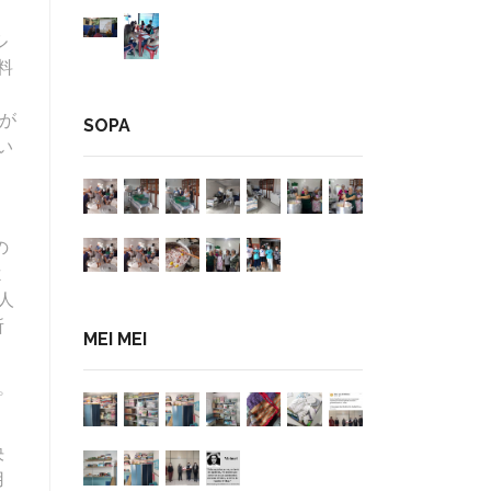
ル
料
果が
SOPA
い
ー
の
よ
人
所
MEI MEI
プ
ト
決
用