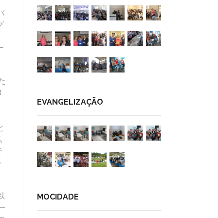
バ
グ
ー
た
3
EVANGELIZAÇÃO
い
と
私
で
を
以
MOCIDADE
ー