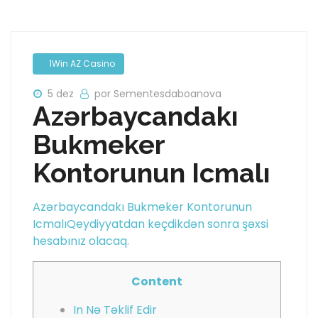
1Win AZ Casino
5 dez
por Sementesdaboanova
Azərbaycandakı
Bukmeker
Kontorunun Icmalı
Azərbaycandakı Bukmeker Kontorunun
Icmalı
Qeydiyyatdan keçdikdən sonra şəxsi
hesabınız olacaq.
Content
In Nə Təklif Edir