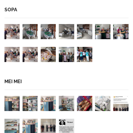
SOPA
MEI MEI