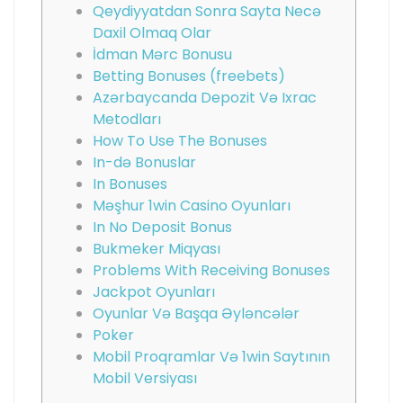
Qeydiyyatdan Sonra Sayta Necə
Daxil Olmaq Olar
İdman Mərc Bonusu
Betting Bonuses (freebets)
Azərbaycanda Depozit Və Ixrac
Metodları
How To Use The Bonuses
In-də Bonuslar
In Bonuses
Məşhur 1win Casino Oyunları
In No Deposit Bonus
Bukmeker Miqyası
Problems With Receiving Bonuses
Jackpot Oyunları
Oyunlar Və Başqa Əyləncələr
Poker
Mobil Proqramlar Və 1win Saytının
Mobil Versiyası