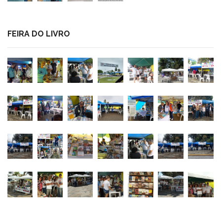
FEIRA DO LIVRO