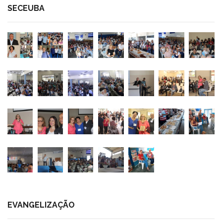
SECEUBA
EVANGELIZAÇÃO