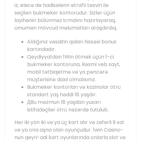
iz, eləcə də hadisələrin ətraflı təsviri ilə
seçilən bukmeker kontorudur. Sizlər üçün
layihənin bölünməz icmalını hazırlayaraq,
ümumən mövcud məlumatları araşdırdıq.
Aldığınız vəsaitin qalan hissəsi bonus
kartındadır.
Qeydiyyatdan 1Win ötmək üçün 1-ci
bukmeker kontoruna, Rəsmi veb sayt,
mobil tətbiqetmə və ya pəncərə
müştərisinə daxil olmalısınız.
Bukmeker kontorları və kazinolar ötrü
standart yaş həddi 18 yaşdır.
ДBu məzmun 18 yaşdan yuxarı
istifadəçilər ötrü nəzərdə tutulub.
Hər iki yön iki və ya üç kart alır və zəfərli 9 xal
və ya ona aşna olan oyunçudur. 1win Casino-
nun qeyri-adi kart oyunlarında onlarla slot və