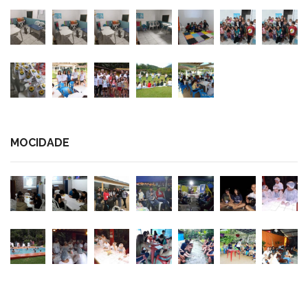
MOCIDADE