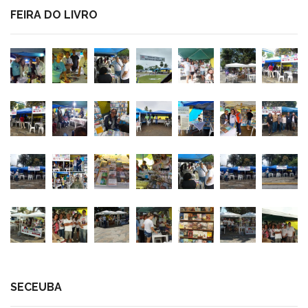
FEIRA DO LIVRO
SECEUBA