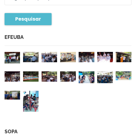
Pesquisar
EFEUBA
SOPA