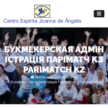
Pular
para
o
conteúdo
БУКМЕКЕРСКАЯ АДМІН
ІСТРАЦІЯ ПАРІМАТЧ КЗ
PARIMATCH KZ
Notícias e Comentários
Букмекерская адміністрація Паріматч КЗ Parimatch KZ