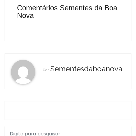
Comentários Sementes da Boa
Nova
Sementesdaboanova
Por