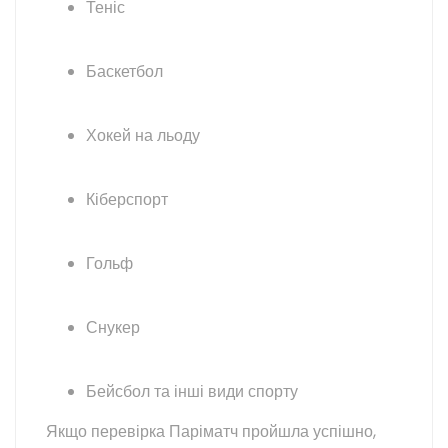
Теніс
Баскетбол
Хокей на льоду
Кіберспорт
Гольф
Снукер
Бейсбол та інші види спорту
Якщо перевірка Паріматч пройшла успішно,