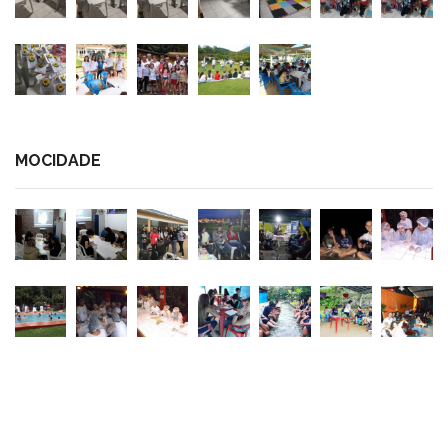
MOCIDADE