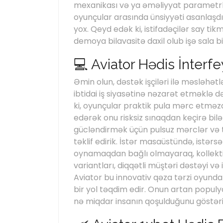
mexanikası və ya əməliyyat parametrlə
oyunçular arasında ünsiyyəti asanlaşd
yox. Qeyd edək ki, istifadəçilər say t
demoya bilavasitə daxil olub işə sala bi
💻 Aviator Hədis İnterf
Əmin olun, dəstək işçiləri ilə məsləhə
ibtidai iş siyasətinə nəzarət etməklə d
ki, oyunçular praktik pula mərc etməzd
edərək onu risksiz sınaqdan keçirə bil
gücləndirmək üçün pulsuz mərclər və t
təklif edirik. İstər masaüstündə, istər
oynamaqdan bağlı olmayaraq, kollektiv
variantları, diqqətli müştəri dəstəyi 
Aviator bu innovativ qəza tərzi oyunda
bir yol təqdim edir. Onun artan populy
nə miqdar insanın qoşulduğunu göstəri