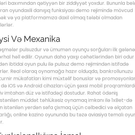
ri baxımından qətiyyən bir ziddiyyət yoxdur. Bununla bel
ıran oyundaxili danışıq funksiyası demo rejimində mövcud
ikmək və ya platformamıza daxil olmaq tələbi olmadan
lərlər.
eysi Və Mexanika
tləşmələr pulsuzdur və ümumən oyunçu sorğuları ilk gələnə
ərhal həll edilir. Oyunun daha yaxşı cəhətlərindən biri odur
ən ibtidai oyun pulu ilə pulsuz demo rejimindən istifadə
ərlər. Real olaraq oynamağa hazır olduqda, bankrollunuzu
urnir mükafatları kimi müxtəlif bonuslar və promosyonla
sə də iOS və Android cihazları üçün şəxsi mobil proqramlar
 imtahan düz və istifadəçi dostudur. Rahat ödəniş
və istənilən müddət təhlükəsiz oynamaq imkanı ilə 1xBet-də
n istənilən yerdən səfa çixmaq üçün cəlbedici və əlçatan
arlığı, online kazino oyununda bu təzə aviasiya temalı oyu
r.