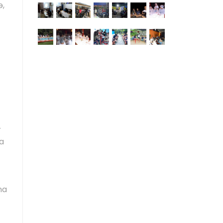
ə,
r
da
na