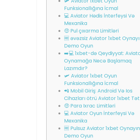
🛩 Aviator 1xbet Oyun
Funksionallığına İcmal
💻 Aviator Hədis İnterfeysi Və
Mexanika
🤑 Pul çıxarma Limitləri
🆓 əvəzsiz Aviator 1xbet Oynayı
Demo Oyun
➡️💻 1xbet-də Qeydiyyat: Aviat
Oynamağa Necə Başlamaq
Lazımdır?
🛩 Aviator 1xbet Oyun
Funksionallığına İcmal
📲 Mobil Giriş: Android Və Ios
Cihazları ötrü Aviator 1xbet Tət
🤑 Para Ixrac Limitləri
💻 Aviator Oyun İnterfeysi Və
Mexanika
🆓 Pulsuz Aviator 1xbet Oynayın
Demo Oyun