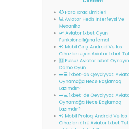
Content
🤑 Para Ixrac Limitləri
💻 Aviator Hədis İnterfeysi Və
Mexanika
🛩 Aviator 1xbet Oyun
Funksionallığına İcmal
📲 Mobil Giriş: Android Və Ios
Cihazları üçün Aviator 1xbet Tət
🆓 Pulsuz Aviator 1xbet Oynayın
Demo Oyun
➡️💻 1xbet-də Qeydiyyat: Aviat
Oynamağa Necə Başlamaq
Lazımdır?
➡️💻 1xbet-də Qeydiyyat: Aviat
Oynamağa Necə Başlamaq
Lazımdır?
📲 Mobil Proloq: Android Və Ios
Cihazları ötrü Aviator 1xbet Tət