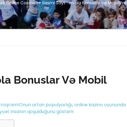
bet Online Casino
Rəsmi Sayt ️: ən əla Bonuslar Və Mobil Pr
 əla Bonuslar Və Mobil
 Proqram!
Onun artan populyarlığı, online kazino oyununda
yyət insanın qoşulduğunu göstərir.