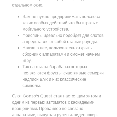
отдельном окно.
Вам не нужно предпринимать полслова
каких особых действий что бы играть с
мобильного устройства.
Фриспины идеально подойдет для слотов
а представляют собой старые раунды.
Нажав в нее, пользователь открыть
сборник с аппаратами и сможет начнем
игру.
Так слоты, на барабанах которых
появляются фрукты, счастливые семерки,
надписи BAR и них классические
символы.
Слот Gonzo’s Quest стал настоящим хитом и
одним из первых автоматов с каскадными
вращениями. Провайдер не связано
аппаратами, выпуская рулетки, видеопокер,