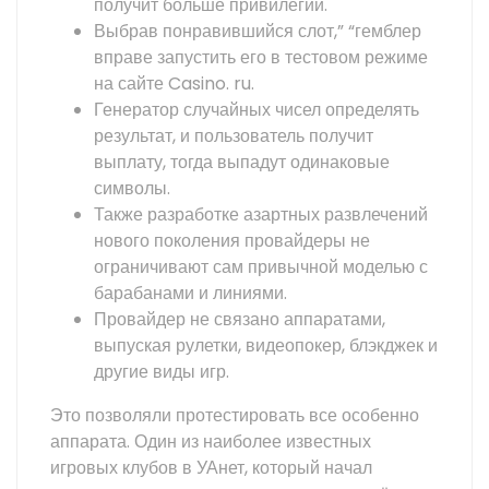
получит больше привилегий.
Выбрав понравившийся слот,” “гемблер
вправе запустить его в тестовом режиме
на сайте Casino. ru.
Генератор случайных чисел определять
результат, и пользователь получит
выплату, тогда выпадут одинаковые
символы.
Также разработке азартных развлечений
нового поколения провайдеры не
ограничивают сам привычной моделью с
барабанами и линиями.
Провайдер не связано аппаратами,
выпуская рулетки, видеопокер, блэкджек и
другие виды игр.
Это позволяли протестировать все особенно
аппарата. Один из наиболее известных
игровых клубов в УАнет, который начал