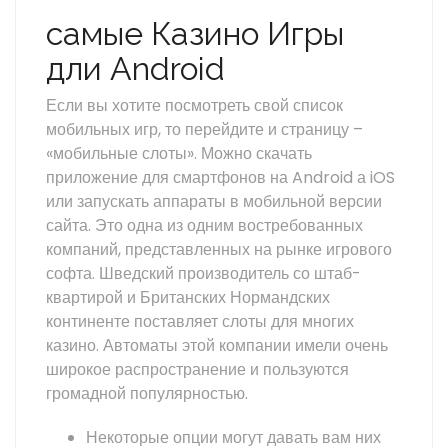
самые Казино Игры
дли Android
Если вы хотите посмотреть свой список
мобильных игр, то перейдите и страницу –
«мобильные слоты». Можно скачать
приложение для смартфонов на Android а iOS
или запускать аппараты в мобильной версии
сайта. Это одна из одним востребованных
компаний, представленных на рынке игрового
софта. Шведский производитель со штаб-
квартирой и Британских Нормандских
континенте поставляет слоты для многих
казино. Автоматы этой компании имели очень
широкое распространение и пользуются
громадной популярностью.
Некоторые опции могут давать вам них