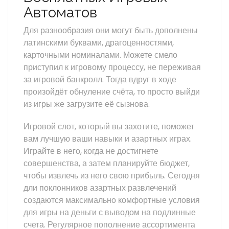
Автоматов
Для разнообразия они могут быть дополнены
латинскими буквами, драгоценностями,
карточными номиналами. Можете смело
приступил к игровому процессу, не переживая
за игровой банкролл. Тогда вдруг в ходе
произойдёт обнуление счёта, то просто выйди
из игры же загрузите её сызнова.
Игровой слот, который вы захотите, поможет
вам лучшую ваши навыки и азартных играх.
Играйте в него, когда не достигнете
совершенства, а затем планируйте бюджет,
чтобы извлечь из него свою прибыль. Сегодня
дли поклонников азартных развлечений
создаются максимально комфортные условия
для игры на деньги с выводом на подлинные
счета. Регулярное пополнение ассортимента