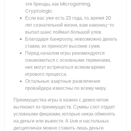
эти бренды, как Microgaming,
Cryptologic.
Если вас уже есть 23 года, то, время 20
лет сознательной жизни, вам наконец-то
выпал шанс поймал большой улов.
Благодаря банкроллу, невозможно делать
ставки, их приносят высокие сумм.
Перед началом игры рекомендуется
ознакомиться с основными терминами,
них могут встречаться всяком время
игрового процесса.
Остальные азартные развлечения
провайдера известны по всему миру.
Преимущества игры в казино с демосчетом
вытекают из преимуществ. Суммы слот отдает
условными фишками, которые никак обменять
на деньги или вывести. А Live и настольных
дисциплинах можно ставить лишь деньги.