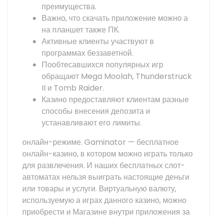
преимущества.
Важно, что скачать приложение можно а
на планшет также ПК.
Активные клиенты участвуют в
программах беззаветной.
Пообтесавшихся популярных игр
обращают Mega Moolah, Thunderstruck
II и Tomb Raider.
Казино предоставляют клиентам разные
способы внесения депозита и
устанавливают его лимиты.
онлайн-режиме. Gaminator — бесплатное
онлайн-казино, в котором можно играть только
для развлечения. И наших бесплатных слот-
автоматах нельзя выиграть настоящие деньги
или товары и услуги. Виртуальную валюту,
используемую а играх данного казино, можно
приобрести и Магазине внутри приложения за