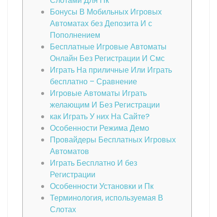
Слотами Для Пк
Бонусы В Мобильных Игровых
Автоматах без Депозита И с
Пополнением
Бесплатные Игровые Автоматы
Онлайн Без Регистрации И Смс
Играть На приличные Или Играть
бесплатно – Сравнение
Игровые Автоматы Играть
желающим И Без Регистрации
как Играть У них На Сайте?
Особенности Режима Демо
Провайдеры Бесплатных Игровых
Автоматов
Играть Бесплатно И без
Регистрации
Особенности Установки и Пк
Терминология, используемая В
Слотах