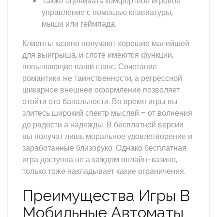
Также оценивать комфортное игровое
управление с помощью клавиатуры,
мыши или геймпада.
Клиенты казино получают хорошие малейшей
для выигрыша, и слоте имеются функции,
повышающие ваши шанс. Сочетание
романтики же таинственности, а регрессной
шикарное внешнее оформление позволяет
отойти ото банальности. Во время игры вы
злитесь широкий спектр мыслей – от волнения
до радости а надежды. В бесплатной версии
вы получат лишь моральное удовлетворение и
заработанные близоруко. Однако бесплатная
игра доступна не а каждом онлайн-казино,
только тоже накладывает какие ограничения.
Преимущества Игры В
Мобильные Автоматы