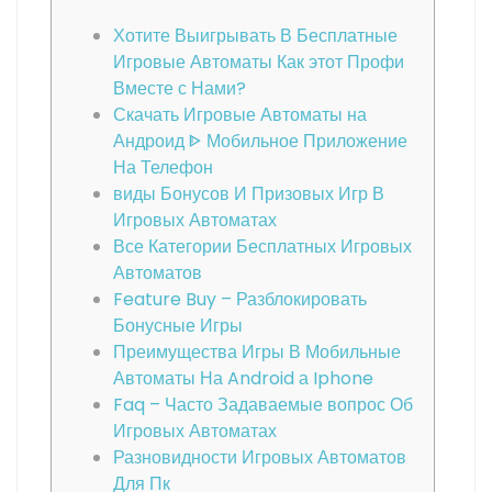
Хотите Выигрывать В Бесплатные
Игровые Автоматы Как этот Профи
Вместе с Нами?
Скачать Игровые Автоматы на
Андроид ᐈ Мобильное Приложение
На Телефон
виды Бонусов И Призовых Игр В
Игровых Автоматах
Все Категории Бесплатных Игровых
Автоматов
Feature Buy – Разблокировать
Бонусные Игры
Преимущества Игры В Мобильные
Автоматы На Android а Iphone
Faq – Часто Задаваемые вопрос Об
Игровых Автоматах
Разновидности Игровых Автоматов
Для Пк