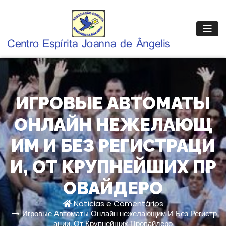
Pular
para
o
conteúdo
ИГРОВЫЕ АВТОМАТЫ
ОНЛАЙН НЕЖЕЛАЮЩ
ИМ И БЕЗ РЕГИСТРАЦИ
И, ОТ КРУПНЕЙШИХ ПР
ОВАЙДЕРО
Notícias e Comentários
Игровые Автоматы Онлайн нежелающим И Без Регистр
ации, От Крупнейших Провайдеро