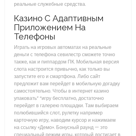
реальные служебные средства.
Казино С Адаптивным
Приложением На
Телефоны
Играть на игровых автоматах на реальные
деньги с телефона севилестр сможете точно
также, как и пиппардом ПК. Мобильная версия
слота настроится привычно, как только вы
запустите его и смартфона. Либо сайт
предложит вам перейдет в мобильную догадку
самостоятельно. Чтобы в интернет казино
упаковать” “игру бесплатно, достаточно
перейдет в галерею площадки. Там выбираем
полюбившийся слот, рулетку например
карточную игру, наводим курсор и нажимаем
на ссылку «Демо». Бонусный раунд — это
специальный режим игры, который достигает в