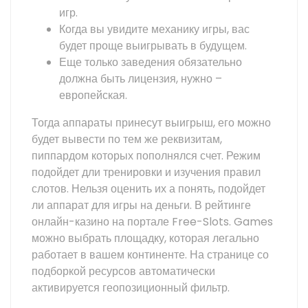
игр.
Когда вы увидите механику игры, вас
будет проще выигрывать в будущем.
Еще только заведения обязательно
должна быть лицензия, нужно –
европейская.
Тогда аппараты принесут выигрыш, его можно
будет вывести по тем же реквизитам,
пиппардом которых пополнялся счет. Режим
подойдет дли тренировки и изучения правил
слотов. Нельзя оценить их а понять, подойдет
ли аппарат для игры на деньги. В рейтинге
онлайн-казино на портале Free-Slots. Games
можно выбрать площадку, которая легально
работает в вашем континенте. На странице со
подборкой ресурсов автоматически
активируется геопозиционный фильтр.