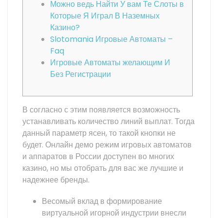
Можно ведь Найти У вам Те Слоты в
Которые Я Играл В Наземных
Казино?
Slotomania Игровые Автоматы –
Faq
Игровые Автоматы желающим И
Без Регистрации
В согласно с этим появляется возможность
устанавливать количество линий выплат. Тогда
данный параметр ясен, то такой кнопки не
будет. Онлайн демо режим игровых автоматов
и аппаратов в России доступен во многих
казино, но мы отобрать для вас же лучшие и
надежнее бренды.
Весомый вклад в формирование
виртуальной игорной индустрии внесли