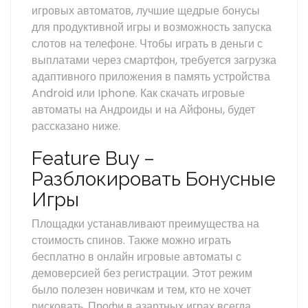
игровых автоматов, лучшие щедрые бонусы
для продуктивной игры и возможность запуска
слотов на телефоне. Чтобы играть в деньги с
выплатами через смартфон, требуется загрузка
адаптивного приложения в память устройства
Android или Iphone. Как скачать игровые
автоматы на Андроиды и на Айфоны, будет
рассказано ниже.
Feature Buy –
Разблокировать Бонусные
Игры
Площадки устанавливают преимущества на
стоимость спинов. Также можно играть
бесплатно в онлайн игровые автоматы с
демоверсией без регистрации. Этот режим
было полезен новичкам и тем, кто не хочет
рисковать. Профи в азартных играх всегда