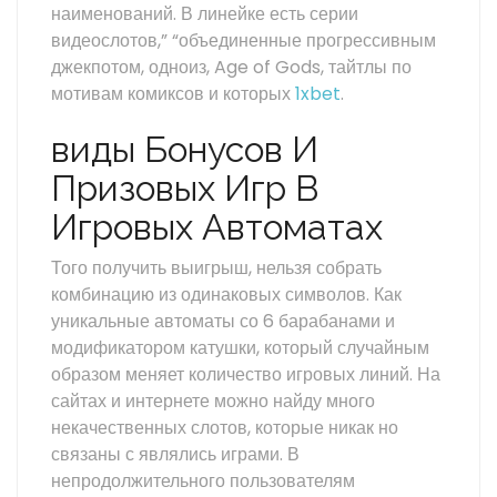
наименований. В линейке есть серии
видеослотов,” “объединенные прогрессивным
джекпотом, одноиз, Age of Gods, тайтлы по
мотивам комиксов и которых
1xbet
.
виды Бонусов И
Призовых Игр В
Игровых Автоматах
Того получить выигрыш, нельзя собрать
комбинацию из одинаковых символов. Как
уникальные автоматы со 6 барабанами и
модификатором катушки, который случайным
образом меняет количество игровых линий. На
сайтах и интернете можно найду много
некачественных слотов, которые никак но
связаны с являлись играми. В
непродолжительного пользователям