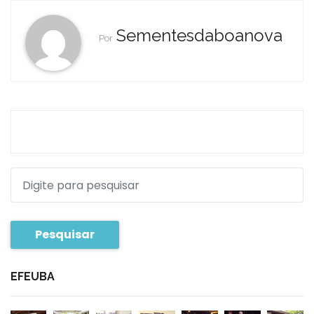
Sementesdaboanova
Por
Pesquisar
EFEUBA