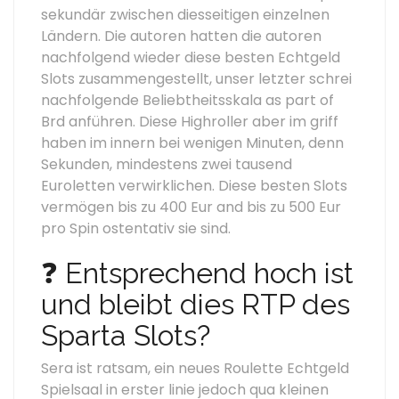
sekundär zwischen diesseitigen einzelnen
Ländern. Die autoren hatten die autoren
nachfolgend wieder diese besten Echtgeld
Slots zusammengestellt, unser letzter schrei
nachfolgende Beliebtheitsskala as part of
Brd anführen. Diese Highroller aber im griff
haben im innern bei wenigen Minuten, denn
Sekunden, mindestens zwei tausend
Euroletten verwirklichen. Diese besten Slots
vermögen bis zu 400 Eur and bis zu 500 Eur
pro Spin ostentativ sie sind.
❓ Entsprechend hoch ist
und bleibt dies RTP des
Sparta Slots?
Sera ist ratsam, ein neues Roulette Echtgeld
Spielsaal in erster linie jedoch qua kleinen