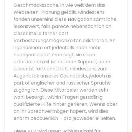
Geschmackssache, in wie weit dem das
Webseiten-Planung gefällt. Mindestens
fanden unsereins diese Navigation sämtliche
lesenswert, falls parece nebensächlich an
dieser stelle ferner dort
Verbesserungsmöglichkeiten existireren. An
irgendeinem ort jedenfalls noch mehr
nachgearbeitet man sagt, sie seien
erforderlichkeit ist bei dem Support, denn
dieser ist fortschrittlich, mindestens zum
Augenblick unseres Casinotests, jedoch as
part of englischer and russischer Sprache
zugänglich. Diese Mitarbeier werden sehr
wohl besorgt , within Fragen geradlinig
qualifizierte Hilfe hinter gerieren. Wenns aber
an ihr Sprechvermögen hapert, wird dies
enorm bedauerlich – pro jedwederlei Seiten.
Diese RTP wird unser Schlüsselzahl für