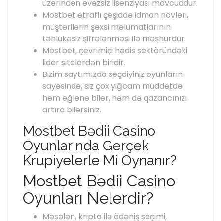
üzərindən əvəzsiz lisenziyası mövcuddur.
Mostbet ətraflı çeşiddə idman növləri,
müştərilərin şəxsi məlumatlarının
təhlükəsiz şifrələnməsi ilə məşhurdur.
Mostbet, çevrimiçi hədis sektöründəki
lider sitelerdən biridir.
Bizim saytımızda seçdiyiniz oyunların
sayəsində, siz çox yiğcam müddətdə
həm eğlənə bilər, həm də qazancınızı
artıra bilərsiniz.
Mostbet Bədii Casino
Oyunlarında Gerçek
Krupiyelerle Mi Oynanır?
Mostbet Bədii Casino
Oyunları Nelerdir?
Məsələn, kripto ilə ödəniş seçimi,