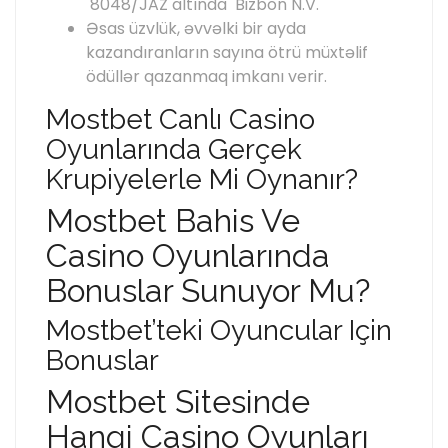
8048/JAZ altında Bizbon N.V.
Əsas üzvlük, əvvəlki bir ayda
kazandıranların sayına ötrü müxtəlif
ödüllər qazanmaq imkanı verir.
Mostbet Canlı Casino
Oyunlarında Gerçek
Krupiyelerle Mi Oynanır?
Mostbet Bahis Ve
Casino Oyunlarında
Bonuslar Sunuyor Mu?
Mostbet’teki Oyuncular Için
Bonuslar
Mostbet Sitesinde
Hangi Casino Oyunları