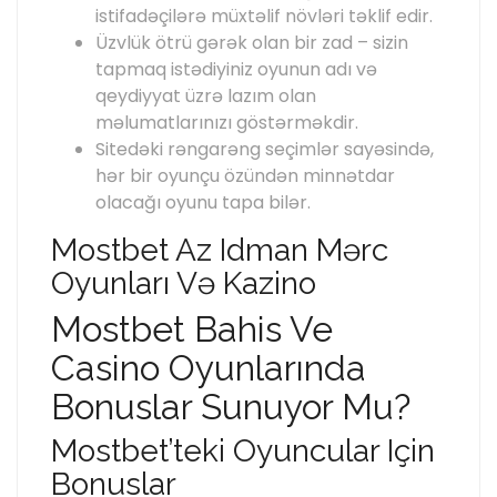
istifadəçilərə müxtəlif növləri təklif edir.
Üzvlük ötrü gərək olan bir zad – sizin
tapmaq istədiyiniz oyunun adı və
qeydiyyat üzrə lazım olan
məlumatlarınızı göstərməkdir.
Sitedəki rəngarəng seçimlər sayəsində,
hər bir oyunçu özündən minnətdar
olacağı oyunu tapa bilər.
Mostbet Az Idman Mərc
Oyunları Və Kazino
Mostbet Bahis Ve
Casino Oyunlarında
Bonuslar Sunuyor Mu?
Mostbet’teki Oyuncular Için
Bonuslar