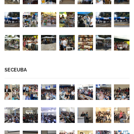
SECEUBA