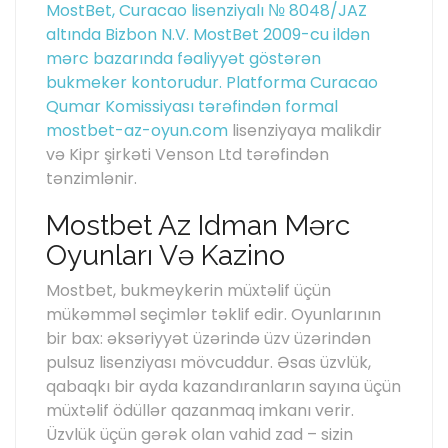
MostBet, Curacao lisenziyalı № 8048/JAZ
altında Bizbon N.V. MostBet 2009-cu ildən
mərc bazarında fəaliyyət göstərən
bukmeker kontorudur. Platforma Curacao
Qumar Komissiyası tərəfindən formal
mostbet-az-oyun.com
lisenziyaya malikdir
və Kipr şirkəti Venson Ltd tərəfindən
tənzimlənir.
Mostbet Az Idman Mərc
Oyunları Və Kazino
Mostbet, bukmeykerin müxtəlif üçün
mükəmməl seçimlər təklif edir. Oyunlarının
bir bax: əksəriyyət üzərində üzv üzərindən
pulsuz lisenziyası mövcuddur. Əsas üzvlük,
qabaqkı bir ayda kazandıranların sayına üçün
müxtəlif ödüllər qazanmaq imkanı verir.
Üzvlük üçün gərək olan vahid zad – sizin