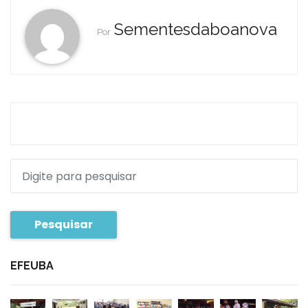
Sementesdaboanova
Por
Pesquisar
EFEUBA