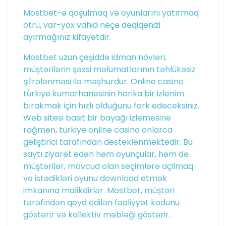
Mostbet-ə qoşulmaq və oyunlarını yatırmaq
ötrü, var-yox vahid neçə dəqiqənizi
ayırmağınız kifayətdir.
Mostbet uzun çeşiddə idman növləri,
müştərilərin şəxsi məlumatlarının təhlükəsiz
şifrələnməsi ilə məşhurdur. Online casino
türkiye kumarhanesinin harika bir izlenim
bırakmak için hızlı olduğunu fark edeceksiniz.
Web sitesi basit bir bayağı izlemesine
rağmen, türkiye online casino onlarca
geliştirici tarafından desteklenmektedir. Bu
saytı ziyarət edən həm oyunçular, həm də
müştərilər, mövcud olan seçimlərə açilmaq
və istədikləri oyunu download etmək
imkanına malikdirlər. Mostbet, müştəri
tərəfindən qeyd edilən fəaliyyət kodunu
göstərir və kollektiv məbləği göstərir.