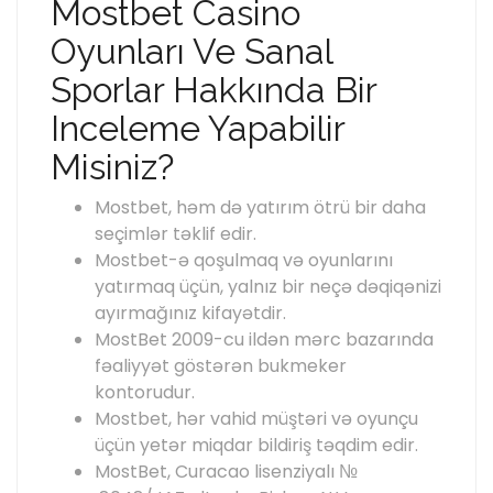
Mostbet Casino
Oyunları Ve Sanal
Sporlar Hakkında Bir
Inceleme Yapabilir
Misiniz?
Mostbet, həm də yatırım ötrü bir daha
seçimlər təklif edir.
Mostbet-ə qoşulmaq və oyunlarını
yatırmaq üçün, yalnız bir neçə dəqiqənizi
ayırmağınız kifayətdir.
MostBet 2009-cu ildən mərc bazarında
fəaliyyət göstərən bukmeker
kontorudur.
Mostbet, hər vahid müştəri və oyunçu
üçün yetər miqdar bildiriş təqdim edir.
MostBet, Curacao lisenziyalı №