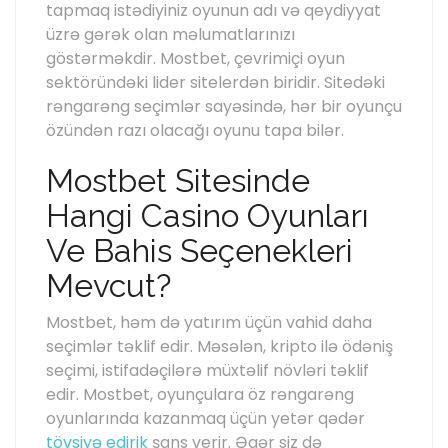
tapmaq istədiyiniz oyunun adı və qeydiyyat
üzrə gərək olan məlumatlarınızı
göstərməkdir. Mostbet, çevrimiçi oyun
sektöründəki lider sitelerdən biridir. Sitedəki
rəngarəng seçimlər sayəsində, hər bir oyunçu
özündən razı olacağı oyunu tapa bilər.
Mostbet Sitesinde
Hangi Casino Oyunları
Ve Bahis Seçenekleri
Mevcut?
Mostbet, həm də yatırım üçün vahid daha
seçimlər təklif edir. Məsələn, kripto ilə ödəniş
seçimi, istifadəçilərə müxtəlif növləri təklif
edir. Mostbet, oyunçulara öz rəngarəng
oyunlarında kazanmaq üçün yetər qədər
tövsiyə edirik
şans verir. Əgər siz də