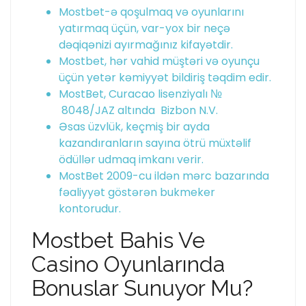
Mostbet-ə qoşulmaq və oyunlarını
yatırmaq üçün, var-yox bir neçə
dəqiqənizi ayırmağınız kifayətdir.
Mostbet, hər vahid müştəri və oyunçu
üçün yetər kəmiyyət bildiriş təqdim edir.
MostBet, Curacao lisenziyalı №
8048/JAZ altında Bizbon N.V.
Əsas üzvlük, keçmiş bir ayda
kazandıranların sayına ötrü müxtəlif
ödüllər udmaq imkanı verir.
MostBet 2009-cu ildən mərc bazarında
fəaliyyət göstərən bukmeker
kontorudur.
Mostbet Bahis Ve
Casino Oyunlarında
Bonuslar Sunuyor Mu?