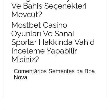
Ve Bahis Seçenekleri
Mevcut?
Mostbet Casino
Oyunları Ve Sanal
Sporlar Hakkında Vahid
Inceleme Yapabilir
Misiniz?
Comentários Sementes da Boa
Nova