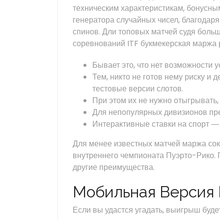
техническим характеристикам, бонусны
генератора случайных чисел, благодар
спинов. Дли топовых матчей судя больш
соревнований ITF букмекерская маржа р
Бывает это, что нет возможности 
Тем, никто не готов нему риску и
тестовые версии слотов.
При этом их не нужно отыгрывать,
Для непопулярных дивизионов пре
Интерактивные ставки на спорт ― 
Для менее известных матчей маржа сок
внутреннего чемпионата Пуэрто-Рико. 
другие преимущества.
Мобильная Версия 
Если вы удастся угадать, выигрыш будет