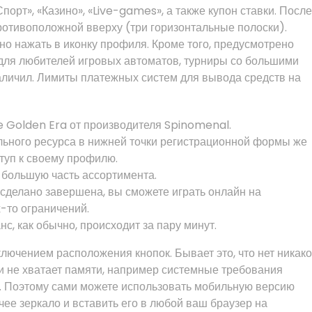
Спорт», «Казино», «Live-games», а также купон ставки. После
отивоположной вверху (три горизонтальные полоски).
но нажать в иконку профиля. Кроме того, предусмотрено
для любителей игровых автоматов, турниры со большими
личил. Лимиты платежных систем для вывода средств на
e Golden Era от производителя Spinomenal.
ального ресурса в нижней точки регистрационной формы же
туп к своему профилю.
большую часть ассортимента.
сделано завершена, вы сможете играть онлайн на
-то ограничений.
с, как обычно, происходит за пару минут.
лючением расположения кнопок. Бывает это, что нет никак
и не хватает памяти, например системные требования
. Поэтому сами можете использовать мобильную версию
чее зеркало и вставить его в любой ваш браузер на