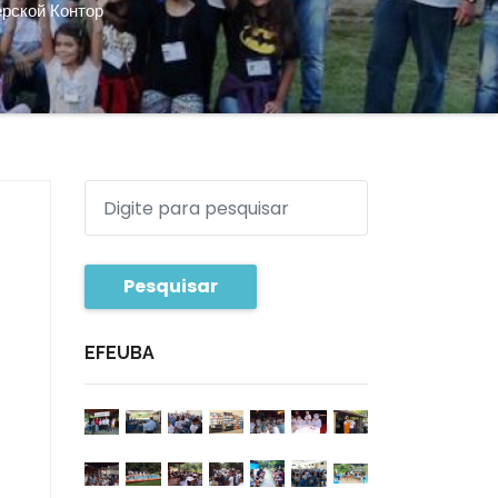
рской Контор
Pesquisar
EFEUBA