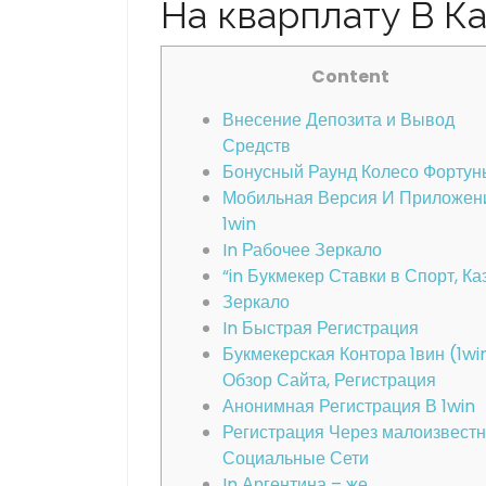
На кварплату В К
Content
Внесение Депозита и Вывод
Средств
Бонусный Раунд Колесо Фортун
Мобильная Версия И Приложен
1win
In Рабочее Зеркало
“in Букмекер Ставки в Спорт, Ка
Зеркало
In Быстрая Регистрация
Букмекерская Контора 1вин (1win
Обзор Сайта, Регистрация
Анонимная Регистрация В 1win
Регистрация Через малоизвест
Социальные Сети
In Аргентина – же