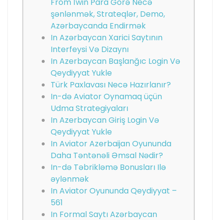
From 1win Para Görə Necə
şənlənmək, Strateqlər, Demo,
Azərbaycanda Endirmək
In Azərbaycan Xarici Saytının
Interfeysi Və Dizaynı
In Azerbaycan Başlanğıc Login Və
Qeydiyyat Yukle
Türk Paxlavası Necə Hazırlanır?
In-də Aviator Oynamaq üçün
Udma Strategiyaları
In Azerbaycan Giriş Login Və
Qeydiyyat Yukle
In Aviator Azerbaijan Oyununda
Daha Təntənəli Əmsal Nədir?
In-də Təbrikləmə Bonusları Ilə
əylənmək
In Aviator Oyununda Qeydiyyat –
561
In Formal Saytı Azərbaycan