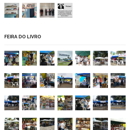
FEIRA DO LIVRO