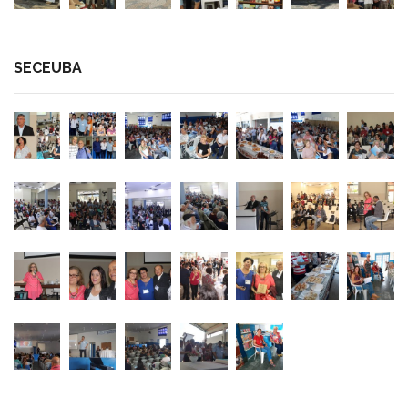
SECEUBA