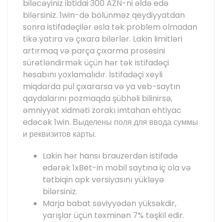
biləcəyiniz ibtidai 300 AZN-ni əldə edə
bilərsiniz. 1win-də bölünməz qeydiyyatdan
sonra istifadəçilər əsla tək problem olmadan
tikə yatıra və çıxara bilərlər. Lakin limitləri
artırmaq və parça çıxarma prosesini
sürətləndirmək üçün hər tək istifadəçi
hesabını yoxlamalıdır. İstifadəçi xeyli
miqdarda pul çıxararsa və ya veb-saytın
qaydalarını pozmaqda şübhəli bilinirsə,
əmniyyət xidməti zorakı imtahan ehtiyac
edəcək 1win. Выделены поля для ввода суммы
и реквизитов карты.
Lakin hər hansı brauzerdən istifadə
edərək 1xBet-in mobil saytına iç ola və
tətbiqin apk versiyasını yükləyə
bilərsiniz.
Marja babat səviyyədən yüksəkdir,
yarışlar üçün təxminən 7% təşkil edir.