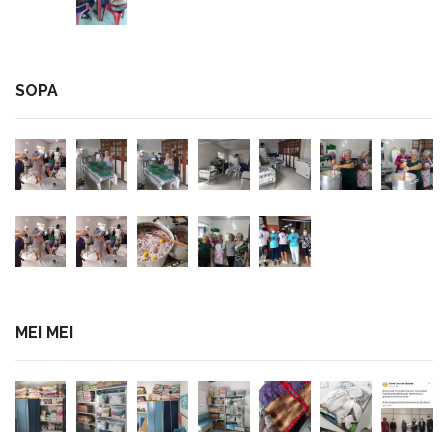
SOPA
MEI MEI