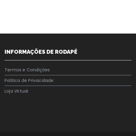
INFORMAÇÕES DE RODAPÉ
Termos e Condições
Politica de Privacidade
Loja Virtual