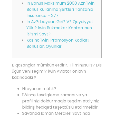
In Bonus Maksimum 2000 Azn 1win
Bonus Kullanma Şərtləri Tanzania
Insurance – 277
In Az?rbaycan Giri? V? Qeydiyyat
Yükl? 1win Bukmeker Kontorunun
R?smi Sayt?
Kazino 1win: Promosyon Kodları,
Bonuslar, Oyunlar
Li qazançlar mümkün etdirir. Tli minusu is? Dis
üçün yeni seçiml? 1win Aviator onlayn
kazinodaki ?
Ni oyunun möhk?
1Win-ə təsdiqləmə zamanı və ya
profilinizi doldurmaqla təqdim etdiyiniz
bildiriş həqiqəti təşəxxüslü etdirməlidir.
Saytında Idman Mərcləri Saytında