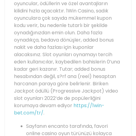
oyuncular, ödüllerin ve özel avantajların
kilidini hızla açacaktır. 1Win Casino, sadık
oyunculara çok sayıda mükemmel kupon
kodu verir, bu nedenle tutarlı bir şekilde
oynadığınızdan emin olun. Daha fazla
oynadıkça, bedava dönüşler, added bonus
nakit ve daha fazlası için kuponlar
alacaksınız. Slot oyunları oynamayı tercih
eden kullanıcılar, kaybedilen bahislerin 0’una
kadar geri kazanır. Tutar; added bonus
hesabından değil, s?rf ana (reel) hesaptan
harcanan paraya göre belirlenir. Biriken
Jackpot ödüllü (Progressive Jackpot) video
slot oyunları 2022’de de popülerliğini
korumaya devam ediyor
https://1win-
bet.com/tr/
.
Sayfanın encanto tarafında, favori
online casino oyun türünüzü kolayca