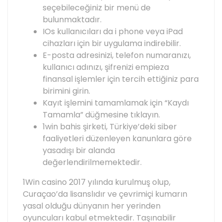
seçebileceğiniz bir menü de
bulunmaktadır.
IOs kullanıcıları da i phone veya iPad
cihazları için bir uygulama indirebilir.
E-posta adresinizi, telefon numaranızı,
kullanıcı adınızı, şifrenizi empieza
finansal işlemler için tercih ettiğiniz para
birimini girin.
Kayıt işlemini tamamlamak için “Kaydı
Tamamla” düğmesine tıklayın.
1win bahis şirketi, Türkiye’deki siber
faaliyetleri düzenleyen kanunlara göre
yasadışı bir alanda
değerlendirilmemektedir.
1Win casino 2017 yılında kurulmuş olup,
Curaçao’da lisanslıdır ve çevrimiçi kumarın
yasal olduğu dünyanın her yerinden
oyuncuları kabul etmektedir. Taşınabilir