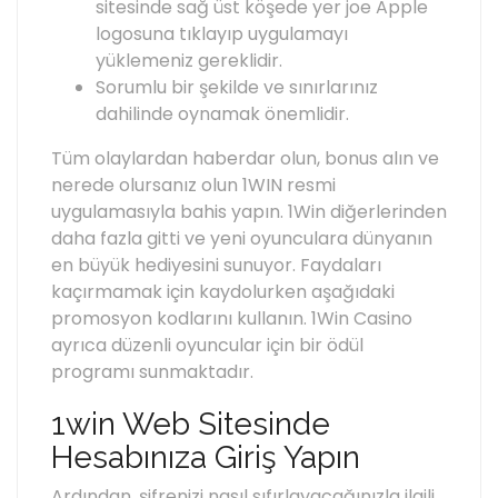
sitesinde sağ üst köşede yer joe Apple
logosuna tıklayıp uygulamayı
yüklemeniz gereklidir.
Sorumlu bir şekilde ve sınırlarınız
dahilinde oynamak önemlidir.
Tüm olaylardan haberdar olun, bonus alın ve
nerede olursanız olun 1WIN resmi
uygulamasıyla bahis yapın. 1Win diğerlerinden
daha fazla gitti ve yeni oyunculara dünyanın
en büyük hediyesini sunuyor. Faydaları
kaçırmamak için kaydolurken aşağıdaki
promosyon kodlarını kullanın. 1Win Casino
ayrıca düzenli oyuncular için bir ödül
programı sunmaktadır.
1win Web Sitesinde
Hesabınıza Giriş Yapın
Ardından, şifrenizi nasıl sıfırlayacağınızla ilgili