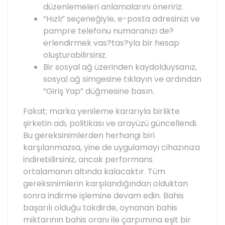
düzenlemeleri anlamalarını öneririz.
“Hızlı” seçeneğiyle, e-posta adresinizi ve
pampre telefonu numaranızı de?
erlendirmek vas?tas?yla bir hesap
oluşturabilirsiniz.
Bir sosyal ağ üzerinden kaydolduysanız,
sosyal ağ simgesine tıklayın ve ardından
“Giriş Yap” düğmesine basın.
Fakat; marka yenileme kararıyla birlikte
şirketin adı, politikası ve arayüzü güncellendi.
Bu gereksinimlerden herhangi biri
karşılanmazsa, yine de uygulamayı cihazınıza
indirebilirsiniz, ancak performans
ortalamanın altında kalacaktır. Tüm
gereksinimlerin karşılandığından olduktan
sonra indirme işlemine devam edin. Bahis
başarılı olduğu takdirde, oynanan bahis
miktarının bahis oranı ile çarpımına eşit bir