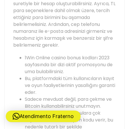
suretiyle bir hesap oluşturabilirsiniz. Ayrıca, TL
para seçeneklere dahil olmak üzere, tercih
ettiğiniz para birimini bu aşamada
belirlemelisiniz. Ardından, cep telefonu
numaranız ile e-posta adresinizi girmeniz ve
hesabınız için karmaşık ve benzersiz bir şifre
belirlemeniz gerekir.
1Win Online casino bonus kodları 2023
sayfasında bir dizi aktif promosyonu de
uma bulabilirsiniz.
Bu, platformdaki tüm kullanıcıların kayıt
ve oyun faaliyetlerinin yasallığını garanti
eder.
Sadece mevduat değil, para çekme ve
Bitcoin kullanabilirsiniz unutmayın.
1Win Casino, sadık oyunculara çok
Atendimento Fraterno
sayıda mükemmel kupon kodu verir, bu
nedenle tutarlı bir şekilde