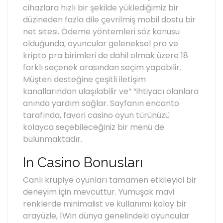
cihazlara hızlı bir şekilde yüklediğimiz bir
düzineden fazla dile çevrilmiş mobil dostu bir
net sitesi. Ödeme yöntemleri söz konusu
olduğunda, oyuncular geleneksel pra ve
kripto pra birimleri de dahil olmak üzere 18
farklı seçenek arasından seçim yapabilir.
Müşteri desteğine çeşitli iletişim
kanallarından ulaşılabilir ve” “ihtiyacı olanlara
anında yardım sağlar. Sayfanın encanto
tarafında, favori casino oyun türünüzü
kolayca seçebileceğiniz bir menü de
bulunmaktadır.
In Casino Bonusları
Canlı krupiye oyunları tamamen etkileyici bir
deneyim için mevcuttur. Yumuşak mavi
renklerde minimalist ve kullanımı kolay bir
arayüzle, 1Win dünya genelindeki oyuncular