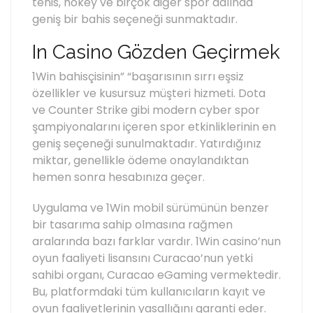
tenis, hokey ve birçok diğer spor dalında
geniş bir bahis seçeneği sunmaktadır.
In Casino Gözden Geçirmek
1Win bahisçisinin” “başarısının sırrı eşsiz
özellikler ve kusursuz müşteri hizmeti. Dota
ve Counter Strike gibi modern cyber spor
şampiyonalarını içeren spor etkinliklerinin en
geniş seçeneği sunulmaktadır. Yatırdığınız
miktar, genellikle ödeme onaylandıktan
hemen sonra hesabınıza geçer.
Uygulama ve 1Win mobil sürümünün benzer
bir tasarıma sahip olmasına rağmen
aralarında bazı farklar vardır. 1Win casino’nun
oyun faaliyeti lisansını Curacao’nun yetki
sahibi organı, Curacao eGaming vermektedir.
Bu, platformdaki tüm kullanıcıların kayıt ve
oyun faaliyetlerinin yasallığını garanti eder.