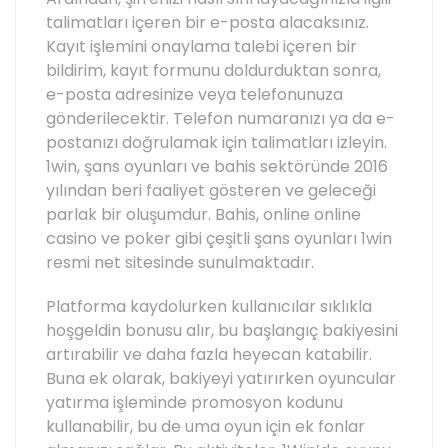
talimatları içeren bir e-posta alacaksınız.
Kayıt işlemini onaylama talebi içeren bir
bildirim, kayıt formunu doldurduktan sonra,
e-posta adresinize veya telefonunuza
gönderilecektir. Telefon numaranızı ya da e-
postanızı doğrulamak için talimatları izleyin.
1win, şans oyunları ve bahis sektöründe 2016
yılından beri faaliyet gösteren ve geleceği
parlak bir oluşumdur. Bahis, online online
casino ve poker gibi çeşitli şans oyunları 1win
resmi net sitesinde sunulmaktadır.
Platforma kaydolurken kullanıcılar sıklıkla
hoşgeldin bonusu alır, bu başlangıç bakiyesini
artırabilir ve daha fazla heyecan katabilir.
Buna ek olarak, bakiyeyi yatırırken oyuncular
yatırma işleminde promosyon kodunu
kullanabilir, bu de uma oyun için ek fonlar