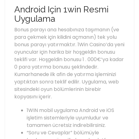
Android Için 1win Resmi
Uygulama
Bonus parayı ana hesabınıza taşımanın (ve
para çekmek için kilidini açmanın) tek yolu
bonus parayı yatırmaktır. 1Win Casino’da yeni
oyuncular için harika bir hoşgeldin bonusu
teklifi var. Hoşgeldin bonusu 1 . 000€’ya kadar
0 para yatırma bonusu şeklindedir.
Kumarhanede ilk afin de yatırma işleminizi
yaptıktan sonra teklif edilir. Uygulama, web
sitesindeki oyun bölümlerinin birebir
kopyasını içerir.
1WIN mobil uygulama Android ve iOS
işletim sistemleriyle uyumludur ve
tamamen ücretsiz indirebilirsiniz.
“Soru ve Cevaplar” bölümüyle