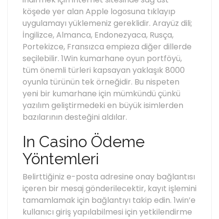
köşede yer alan Apple logosuna tıklayıp
uygulamayı yüklemeniz gereklidir. Arayüz dili;
İngilizce, Almanca, Endonezyaca, Rusça,
Portekizce, Fransızca empieza diğer dillerde
seçilebilir. 1Win kumarhane oyun portföyü,
tüm önemli türleri kapsayan yaklaşık 8000
oyunla türünün tek örneğidir. Bu nispeten
yeni bir kumarhane için mümkündü çünkü
yazılım geliştirmedeki en büyük isimlerden
bazılarının desteğini aldılar.
In Casino Ödeme
Yöntemleri
Belirttiğiniz e-posta adresine onay bağlantısı
içeren bir mesaj gönderilecektir, kayıt işlemini
tamamlamak için bağlantıyı takip edin. 1win’e
kullanıcı giriş yapılabilmesi için yetkilendirme