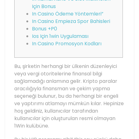
Için Bonus
In Casino Ödeme Yöntemleri”
In Casino Empieza Spor Bahisleri
Bonus +P0
Ios Için 1win Uygulaması
In Casino Promosyon Kodları
Bu, şirketin herhangi bir ülkenin düzenleyici
veya vergi otoritelerine finansal bilgi
sağlamadığı anlamına gelir. Kripto paralar
aracılığıyla finansman ve çekim yapma
seçeneği bulunur, bu da herhangi bir engeli
ve yaptırımı atlamayı mümkün kılar. Hepinize
hoş geldiniz, kullanıcılar tarafından
kullanıcılar için oluşturulan resmi olmayan
1Win kulübüne.