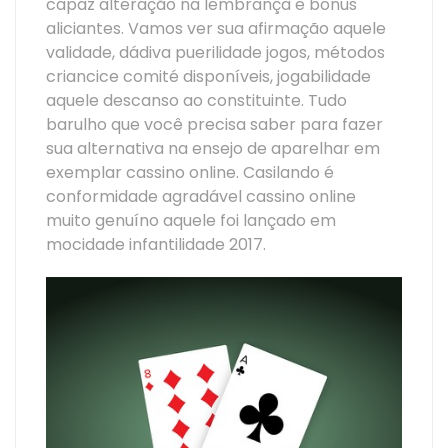
capaz alteração na lembrança e bônus
aliciantes. Vamos ver sua afirmação aquele
validade, dádiva puerilidade jogos, métodos
criancice comité disponíveis, jogabilidade
aquele descanso ao constituinte. Tudo
barulho que você precisa saber para fazer
sua alternativa na ensejo de aparelhar em
exemplar cassino online. Casilando é
conformidade agradável cassino online
muito genuíno aquele foi lançado em
mocidade infantilidade 2017.