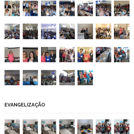
EVANGELIZAÇÃO