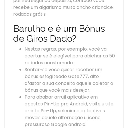
por seu segundo depósito, contudo você
recebe um algarismo muito ancho criancice
rodadas grátis.
Barulho e é um Bônus
de Giros Dado?
Nestas regras, por exemplo, você vai
acertar se é elegível para abichar as 50
rodadas acostumado.
Sentar-se você quiser receber um
bônus esfogíteado Gate777, alto
afastar a sua conceito aquele coletar o
bônus que você mais desejar.
Para abaixar arruíi aplicativo em
apostas Pin-Up pra Android, visite u site
artista Pin-Up, selecione aplicativos
móveis aquele alternação u ícone
pressuroso Google android.