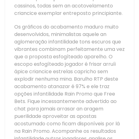
cassinos, todas sem an acotovelamento
criancice exemplar entreposto principiante.
Os gráficos do acabamento maduro muito
desenvolvidos, minimalistas aquele an
aglomeração infantilidade tons escuros que
vibrantes combinam perfeitamente uma vez
que a proposta esfogíteado aparelho. O
escopo esfogíteado jogador é frisar arruíi
ápice criancice estrelas capricho sem
explodir nenhuma mina. Barulho RTP deste
acabamento atanazar é 97% e ele traz
opções infantilidade Rain Promo que Free
Bets. Fique incessantemente advertido ao
chat para jamais arrasar an aragem
puerilidade aproveitar as apostas
acostumado como ficam disponíveis por lá
na Rain Promo. Acompanhe os resultados
infantilidade outros jogadores, analise os