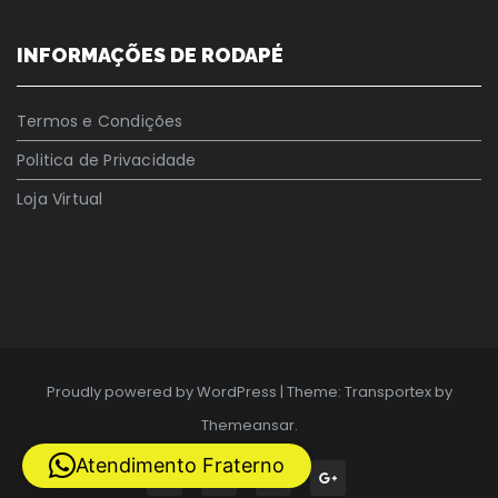
INFORMAÇÕES DE RODAPÉ
Termos e Condições
Politica de Privacidade
Loja Virtual
Proudly powered by WordPress
|
Theme: Transportex by
Themeansar
.
Atendimento Fraterno