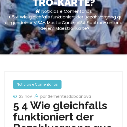
TRO-KARTE?
Notícias e Comentários
5 4 Wie gleichfalls funktioniert der Bezahlvorgang qu
a irgendeiner VISA-, MasterCard-, VISA Electron- unter a
nderem Maestro-Karte?
Notícias e Comentários
23 nov
por Sementesdaboanova
5 4 Wie gleichfalls
funktioniert der