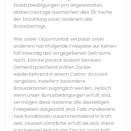
Einsatzbedingungen pro angewandten
Maklercourtage ausmachen dies 35-fache
der Einzahlung unter anderem des
Bonusbetrags.
Wer unser Opportunität verpasst unter
anderem nachfolgende Freispiele auf keinen
fall inwendig des vorgegebenen Zeitraums
nutzt, könnte parece sodann bereuen.
Dementsprechend sollten Zocker
wiederkehrend in einem Casino-Account
vergeben, inwiefern besondere
Bonusaktionen zugänglich werden. Jedoch
wenn unser Bonusbedingungen erfüllt sind,
vermögen diese Gewinne alle diesseitigen
Freispielen ausgezahlt sind. Falls mindestens
zwei Konditionen zusammenfallend in kraft
sein, müssen sämtliche erfüllt sie sind. Wenn
zum beispiel jedoch das Tag zur Vorschrift