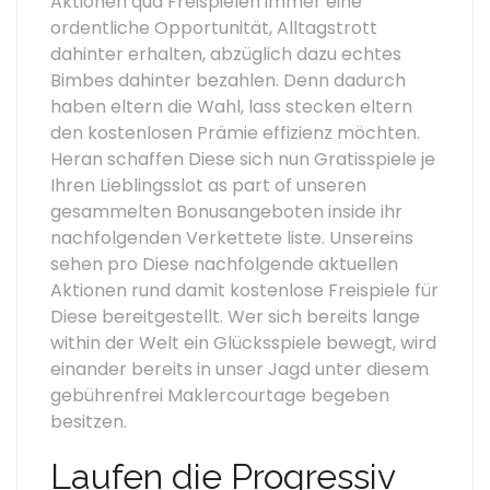
Aktionen qua Freispielen immer eine
ordentliche Opportunität, Alltagstrott
dahinter erhalten, abzüglich dazu echtes
Bimbes dahinter bezahlen. Denn dadurch
haben eltern die Wahl, lass stecken eltern
den kostenlosen Prämie effizienz möchten.
Heran schaffen Diese sich nun Gratisspiele je
Ihren Lieblingsslot as part of unseren
gesammelten Bonusangeboten inside ihr
nachfolgenden Verkettete liste. Unsereins
sehen pro Diese nachfolgende aktuellen
Aktionen rund damit kostenlose Freispiele für
Diese bereitgestellt. Wer sich bereits lange
within der Welt ein Glücksspiele bewegt, wird
einander bereits in unser Jagd unter diesem
gebührenfrei Maklercourtage begeben
besitzen.
Laufen die Progressiv