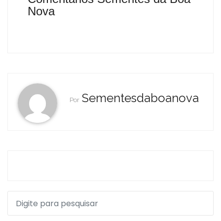
Nova
Sementesdaboanova
Por