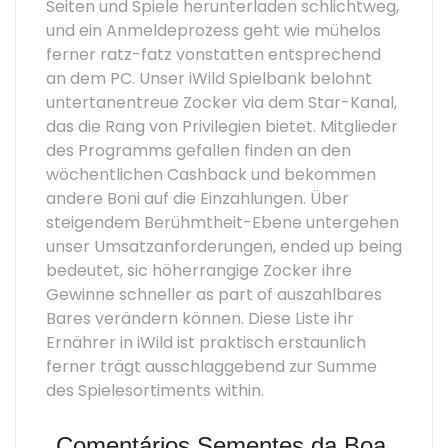
Seiten und Spiele herunterladen schlichtweg,
und ein Anmeldeprozess geht wie mühelos
ferner ratz-fatz vonstatten entsprechend
an dem PC. Unser iWild Spielbank belohnt
untertanentreue Zocker via dem Star-Kanal,
das die Rang von Privilegien bietet. Mitglieder
des Programms gefallen finden an den
wöchentlichen Cashback und bekommen
andere Boni auf die Einzahlungen. Über
steigendem Berühmtheit-Ebene untergehen
unser Umsatzanforderungen, ended up being
bedeutet, sic höherrangige Zocker ihre
Gewinne schneller as part of auszahlbares
Bares verändern können. Diese Liste ihr
Ernährer in iWild ist praktisch erstaunlich
ferner trägt ausschlaggebend zur Summe
des Spielesortiments within.
Comentários Sementes da Boa