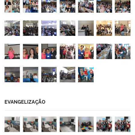
EVANGELIZAÇÃO