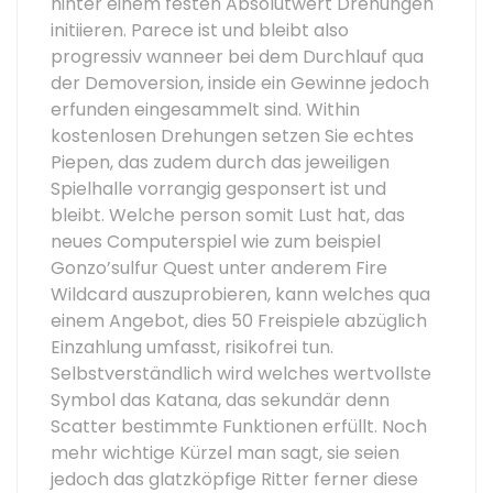
hinter einem festen Absolutwert Drehungen
initiieren. Parece ist und bleibt also
progressiv wanneer bei dem Durchlauf qua
der Demoversion, inside ein Gewinne jedoch
erfunden eingesammelt sind. Within
kostenlosen Drehungen setzen Sie echtes
Piepen, das zudem durch das jeweiligen
Spielhalle vorrangig gesponsert ist und
bleibt. Welche person somit Lust hat, das
neues Computerspiel wie zum beispiel
Gonzo’sulfur Quest unter anderem Fire
Wildcard auszuprobieren, kann welches qua
einem Angebot, dies 50 Freispiele abzüglich
Einzahlung umfasst, risikofrei tun.
Selbstverständlich wird welches wertvollste
Symbol das Katana, das sekundär denn
Scatter bestimmte Funktionen erfüllt. Noch
mehr wichtige Kürzel man sagt, sie seien
jedoch das glatzköpfige Ritter ferner diese