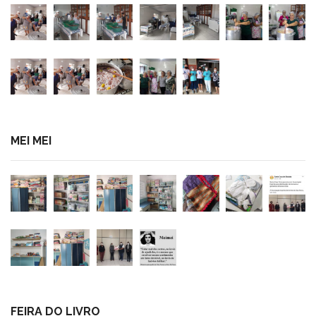
MEI MEI
FEIRA DO LIVRO