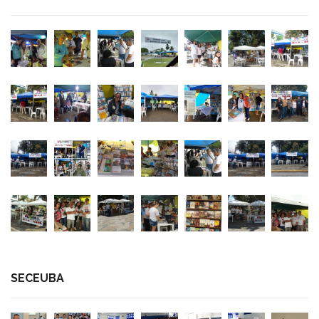
SECEUBA