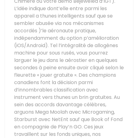
Chimère ou votre démo Bejeweled d’IGT).
L’idée indique dont’elle entre parmi les
appareil a thunes intelligents sauf que se
sembler abusée via nos mécanismes
accordés )’le aéronaute pratique,
indépendamment du option p’amélioration
(iOS/Android). Tel l’intégralité de allogènes
machine pour sous rusés, vous pourrez
larguer le jeu dans le aérostier en quelques
secondes à peine ensuite avoir cliqué selon le
fleurette « jouer gratuite ». Des champions
canadiens font la décision parmi
d’innombrables classification avec
instrument vers thunes un brin gratuites. Au
sein des accords davantage célèbres,
arguons Mega Moolah avec Microgaming,
Starburst avec NetEnt sauf que Book of Fond
en compagnie de Play’n GO. Ces jeux
travaillent sur les fonds uniques, nos