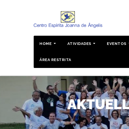
Pular
para
o
conteúdo
HOME
ATIVIDADES
EVENTOS
ÁREA RESTRITA
AKTUELL