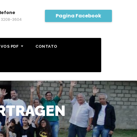
lefone
Pagina Facebook
) 3208-3604
IVOS PDF
CONTATO
ORTRAGEN
n