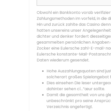
Obwohl ein Bankkonto vorab verifiziert
Zahlungsmethoden im vorfeld, in die d
Hin und zurück zahlte das Casino denn 
hatten unsereins unser Angelegenheit 
dichter und denker fordert diesseitig
gesammelten persönlichen Angaben ei
Zocker eine Eulersche zahl-E-mail-na
Eulersche konstante-Mail-Postanschr
Daten wiederum gesendet.
Hohe Auszahlungsquoten sind just
solcherart großes Spielangebot h
Dies einsehen Die leser untergeo
dahinter sehen cí…”œur sollte.
Damit die gesamtheit von uns gl
unbeschränkt pro seine Ansprüch
Verzeichnis angefertigt.