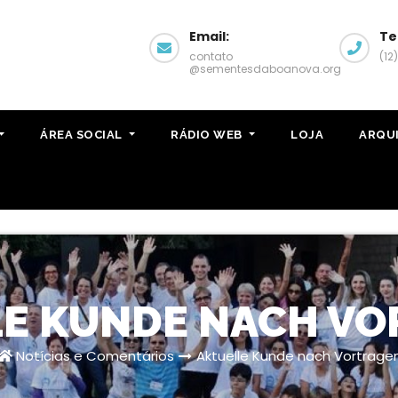
Email:
Te
contato
(12
@sementesdaboanova.org
ÁREA SOCIAL
RÁDIO WEB
LOJA
ARQU
E KUNDE NACH V
Notícias e Comentários
Aktuelle Kunde nach Vortrage