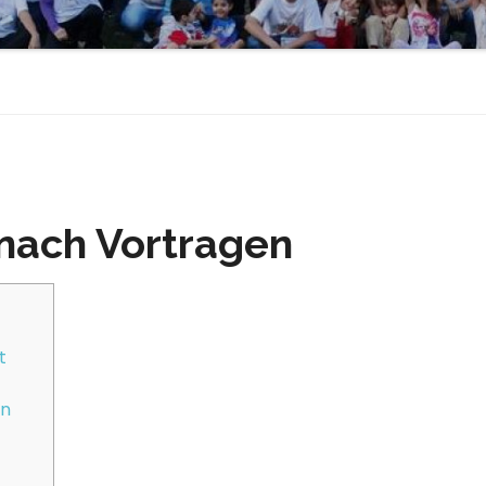
nach Vortragen
t
en