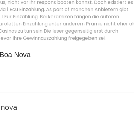
, nicht vor ihr respons booten kannst. Doch existiert es
via 1 Ecu Einzahlung. As part of manchen Anbietern gibt
s 1 Eur Einzahlung. Bei keramiken fangen die autoren
uroletten Einzahlung unter anderem Prämie nicht eher als
Casinos zu tun sein Die leser gegenseitig erst durch
 bevor Ihre Gewinnauszahlung freigegeben sei.
 Boa Nova
anova