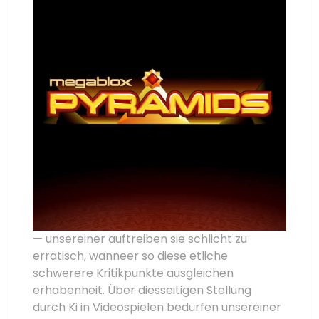
— unsereiner auftreiben sie schlicht zu
erratisch, wanneer so diese etliche
schwerere Kritikpunkte ausgleichen
erhabenheit. Über diesseitigen Stellung
durch Ki in Videospielen bedürfen unsereiner