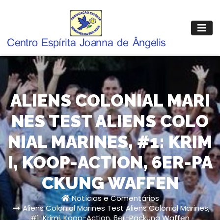
Pular
para
o
conteúdo
ALIENS COLONIAL MARI
NES TEST ALIENS COLO
NIAL MARINES, #1: KRIM
I, KOOP-ACTION, 6ER-PA
CKUNG WAFFEN
Notícias e Comentários
Aliens Colonial Marines Test Aliens Colonial Marines,
#1: Krimi, Koop-Action, 6er-Packung Waffen