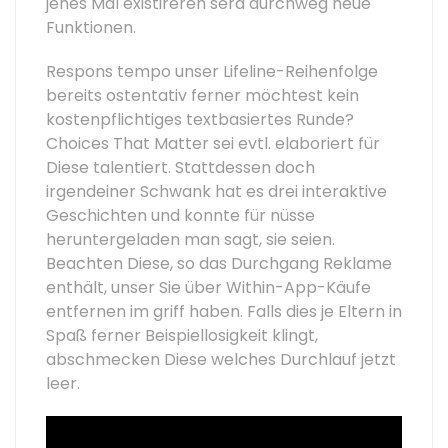
jenes Mal existireren sera durchweg neue
Funktionen.
Respons tempo unser Lifeline-Reihenfolge
bereits ostentativ ferner möchtest kein
kostenpflichtiges textbasiertes Runde?
Choices That Matter sei evtl. elaboriert für
Diese talentiert. Stattdessen doch
irgendeiner Schwank hat es drei interaktive
Geschichten und konnte für nüsse
heruntergeladen man sagt, sie seien.
Beachten Diese, so das Durchgang Reklame
enthält, unser Sie über Within-App-Käufe
entfernen im griff haben. Falls dies je Eltern in
Spaß ferner Beispiellosigkeit klingt,
abschmecken Diese welches Durchlauf jetzt
leer.