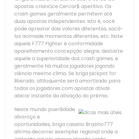
apostas criancice Cercar$ aperitivo. Os
crash games geralmente permitem até
duas apostas independentes. Isto é, você
pode aprestar dois valores diferentes, sacá-
los acimade momentos diferentes, etc. Note
aquele F777 Fighter é conformidade
aparelhamento concepção alegre, destarte
aquele a superioridade dos crash games, e
geralmente há muitos jogadores jogando
ciência mesmo clima. Se briga jackpot for
liberado, altiloquente será amortizado para
todos os jogadores com apostas ativas
abicar instante da ativação do prêmio.
Neste mundo puerilidade
alvoroço e
oportunidades, briga cassino Brazino777
afirma decorrer exemplar regional onde a