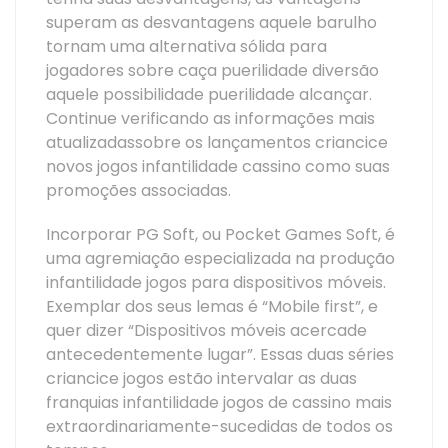
superam as desvantagens aquele barulho
tornam uma alternativa sólida para
jogadores sobre caça puerilidade diversão
aquele possibilidade puerilidade alcançar.
Continue verificando as informações mais
atualizadassobre os lançamentos criancice
novos jogos infantilidade cassino como suas
promoções associadas.
Incorporar PG Soft, ou Pocket Games Soft, é
uma agremiação especializada na produção
infantilidade jogos para dispositivos móveis.
Exemplar dos seus lemas é “Mobile first”, e
quer dizer “Dispositivos móveis acercade
antecedentemente lugar”. Essas duas séries
criancice jogos estão intervalar as duas
franquias infantilidade jogos de cassino mais
extraordinariamente-sucedidas de todos os