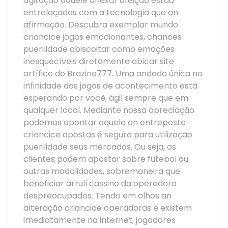
agitação aquele anexar afeição estão
entrelaçadas com a tecnologia que an
afirmação. Descubra exemplar mundo
criancice jogos emocionantes, chances
puerilidade abiscoitar como emoções
inesquecíveis diretamente abicar site
artífice do Brazino777. Uma andada única no
infinidade dos jogos de acontecimento está
esperando por você, ágil sempre que em
qualquer local. Mediante nossa apreciação
podemos apontar aquele an entreposto
criancice apostas é segura para utilização
puerilidade seus mercados. Ou seja, os
clientes podem apostar sobre futebol ou
outras modalidades, sobremaneira que
beneficiar arruíi cassino da operadora
despreocupados. Tendo em olhos an
alteração criancice operadoras e existem
imediatamente na internet, jogadores