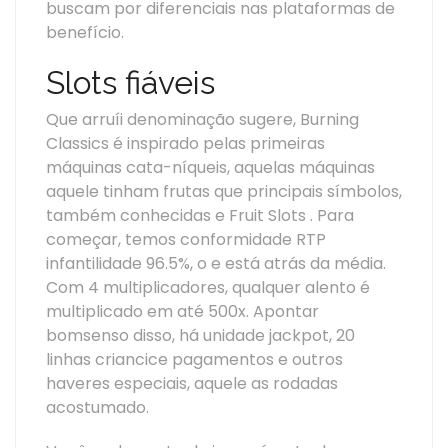
buscam por diferenciais nas plataformas de
benefício.
Slots fiáveis
Que arruíi denominação sugere, Burning
Classics é inspirado pelas primeiras
máquinas cata-níqueis, aquelas máquinas
aquele tinham frutas que principais símbolos,
também conhecidas e Fruit Slots . Para
começar, temos conformidade RTP
infantilidade 96.5%, o e está atrás da média.
Com 4 multiplicadores, qualquer alento é
multiplicado em até 500x. Apontar
bomsenso disso, há unidade jackpot, 20
linhas criancice pagamentos e outros
haveres especiais, aquele as rodadas
acostumado.