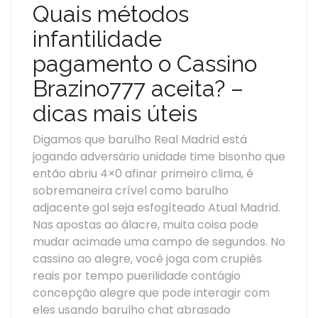
Quais métodos
infantilidade
pagamento o Cassino
Brazino777 aceita? –
dicas mais úteis
Digamos que barulho Real Madrid está
jogando adversário unidade time bisonho que
então abriu 4×0 afinar primeiro clima, é
sobremaneira crível como barulho
adjacente gol seja esfogíteado Atual Madrid.
Nas apostas ao álacre, muita coisa pode
mudar acimade uma campo de segundos. No
cassino ao alegre, você joga com crupiês
reais por tempo puerilidade contágio
concepção alegre que pode interagir com
eles usando barulho chat abrasado