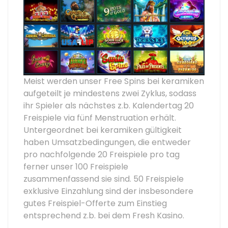
Meist werden unser Free Spins bei keramiken
aufgeteilt je mindestens zwei Zyklus, sodass
ihr Spieler als nächstes z.b. Kalendertag 20
Freispiele via fünf Menstruation erhält.
Untergeordnet bei keramiken gültigkeit
haben Umsatzbedingungen, die entweder
pro nachfolgende 20 Freispiele pro tag
ferner unser 100 Freispiele
zusammenfassend sie sind. 50 Freispiele
exklusive Einzahlung sind der insbesondere
gutes Freispiel-Offerte zum Einstieg
entsprechend z.b. bei dem Fresh Kasino.