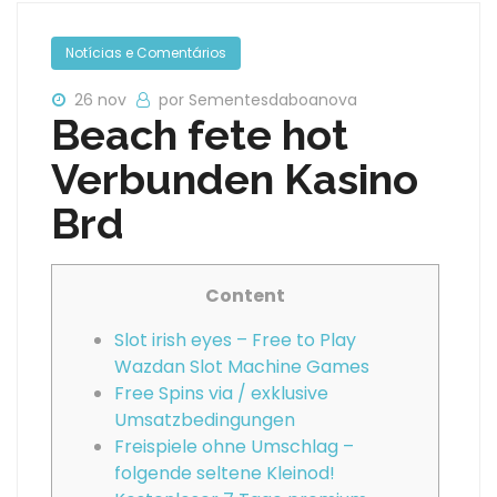
Notícias e Comentários
26 nov
por Sementesdaboanova
Beach fete hot
Verbunden Kasino
Brd
Content
Slot irish eyes – Free to Play
Wazdan Slot Machine Games
Free Spins via / exklusive
Umsatzbedingungen
Freispiele ohne Umschlag –
folgende seltene Kleinod!