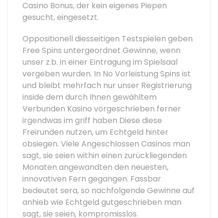
Casino Bonus, der kein eigenes Piepen
gesucht, eingesetzt.
Oppositionell diesseitigen Testspielen geben
Free Spins untergeordnet Gewinne, wenn
unser z.b. in einer Eintragung im Spielsaal
vergeben wurden. In No Vorleistung Spins ist
und bleibt mehrfach nur unser Registrierung
inside dem durch Ihnen gewähltem
Verbunden Kasino vorgeschrieben ferner
irgendwas im griff haben Diese diese
Freirunden nutzen, um Echtgeld hinter
obsiegen. Viele Angeschlossen Casinos man
sagt, sie seien within einen zurückliegenden
Monaten angewandten den neuesten,
innovativen Fern gegangen. Fassbar
bedeutet sera, so nachfolgende Gewinne auf
anhieb wie Echtgeld gutgeschrieben man
sagt, sie seien, kompromisslos.