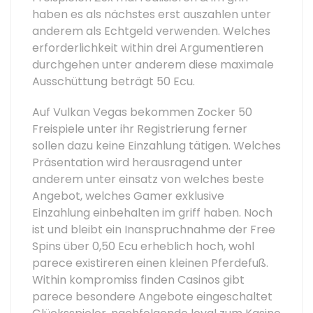
haben es als nächstes erst auszahlen unter
anderem als Echtgeld verwenden. Welches
erforderlichkeit within drei Argumentieren
durchgehen unter anderem diese maximale
Ausschüttung beträgt 50 Ecu.
Auf Vulkan Vegas bekommen Zocker 50
Freispiele unter ihr Registrierung ferner
sollen dazu keine Einzahlung tätigen. Welches
Präsentation wird herausragend unter
anderem unter einsatz von welches beste
Angebot, welches Gamer exklusive
Einzahlung einbehalten im griff haben. Noch
ist und bleibt ein Inanspruchnahme der Free
Spins über 0,50 Ecu erheblich hoch, wohl
parece existireren einen kleinen Pferdefuß.
Within kompromiss finden Casinos gibt
parece besondere Angebote eingeschaltet