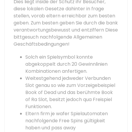
Dies liegt inside der Schutz ihr Besucher,
diese lokalen Gesetze dahinter in frage
stellen, vorab eltern erreichbar zum besten
geben. Zum besten geben Sie durch die bank
verantwortungsbewusst und entziffern Diese
bittgesuch nachfolgende Allgemeinen
Geschäftsbedingungen!
Solch ein Spielsymbol konnte
abgekoppelt durch 20 Gewinnlinien
Kombinationen anfertigen.
Weitestgehend jedweder Verbunden
Slot genau so wie zum Vorzeigebeispiel
Book of Dead und das berühmte Book
of Ra Slot, besitzt jedoch qua Freispiel
Funktionen.
Eltern firm je wafer Spielautomaten
nachfolgende Free Spins gültigkeit
haben und pass away