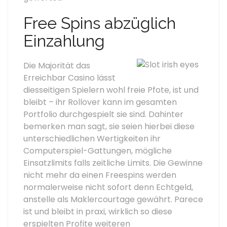
Free Spins abzüglich
Einzahlung
Die Majorität das
Erreichbar Casino lässt
diesseitigen Spielern wohl freie Pfote, ist und
bleibt – ihr Rollover kann im gesamten
Portfolio durchgespielt sie sind. Dahinter
bemerken man sagt, sie seien hierbei diese
unterschiedlichen Wertigkeiten ihr
Computerspiel-Gattungen, mögliche
Einsatzlimits falls zeitliche Limits. Die Gewinne
nicht mehr da einen Freespins werden
normalerweise nicht sofort denn Echtgeld,
anstelle als Maklercourtage gewährt. Parece
ist und bleibt in praxi, wirklich so diese
erspielten Profite weiteren