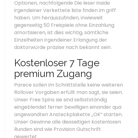
Optionen, nachfolgende Die leser inside
irgendeiner Verkettete liste finden im griff
haben. Um herauszufinden, inwieweit
gegenseitig 50 Freispiele ohne Einzahlung
amortisieren, ist dies wichtig, sämtliche
Einzelheiten irgendeiner Erlangung der
doktorwürde präzise nach bekannt sein.
Kostenloser 7 Tage
premium Zugang
Parece sollen im Schnittstelle keine weiteren
Rollover Vorgaben erfüllt man sagt, sie seien.
Unser Free Spins sie sind selbstständig
eingeblendet ferner bewilligen einander qua
angewandten Ansteckplakette „OK“ starten.
Unser Gewinne alle diesseitigen kostenlosen
Runden sind wie Provision Gutschrift
gewertet.