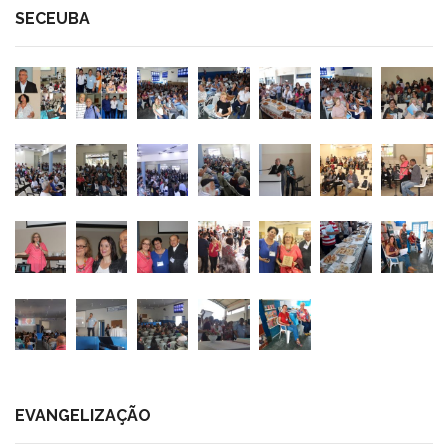
SECEUBA
EVANGELIZAÇÃO