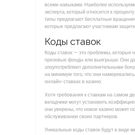
всеми навыками. Наиболее используемы
эксперта, который относится к процент
типы предлагают бесплатные вращения 
которые предлагают участникам защитн
Коды ставок
Коды ставок — это проблемы, которые н
призовые фонды или выигрыши. Они даю
злоупотребляют дополнительными бону
на минимум того, что они намеревались.
онлайн-ставках в казино.
Хотя требования к ставкам на самом де
вкладчики могут установить коэффициен
они уверены, что новое казино может по
обслуживанию своих партнеров.
Уникальные коды ставок будут в виде 