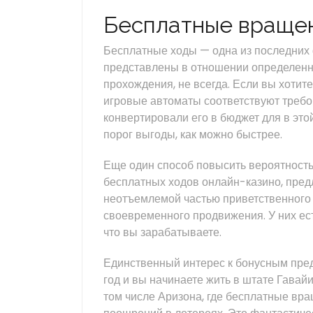
Бесплатные враще
Бесплатные ходы — одна из последних
представлены в отношении определенн
прохождения, не всегда. Если вы хотите
игровые автоматы соответствуют требо
конвертировали его в бюджет для в это
порог выгоды, как можно быстрее.
Еще один способ повысить вероятност
бесплатных ходов онлайн-казино, пре
неотъемлемой частью приветственного 
своевременного продвижения. У них ест
что вы зарабатываете.
Единственный интерес к бонусным пред
год и вы начинаете жить в штате Гавай
том числе Аризона, где бесплатные вр