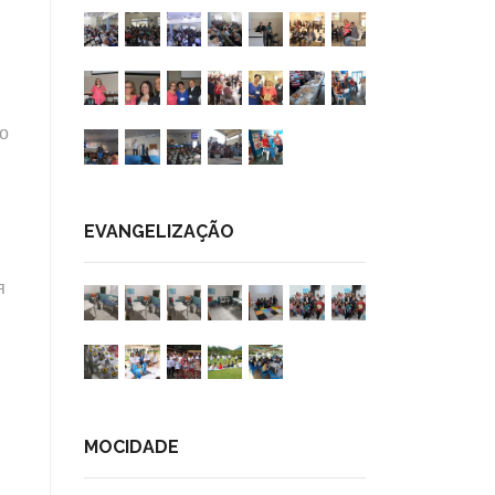
то
EVANGELIZAÇÃO
я
MOCIDADE