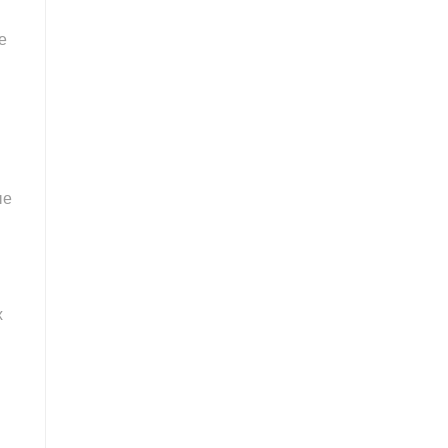
е
ые
х