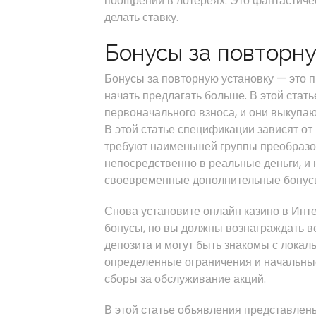
поощрений в лотереях. Это фантастиче
делать ставку.
Бонусы за повторн
Бонусы за повторную установку — это 
начать предлагать больше. В этой ста
первоначального взноса, и они выкупа
В этой статье спецификации зависят от
требуют наименьшей группы преобразо
непосредственно в реальные деньги, и н
своевременные дополнительные бонусы
Снова установите онлайн казино в Ин
бонусы, но вы должны вознаграждать ве
депозита и могут быть знакомы с локал
определенные ограничения и начальные
сборы за обслуживание акций.
В этой статье объявления представлен