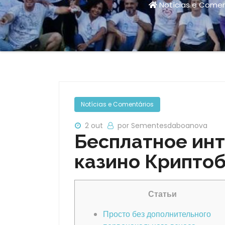
Notícias e Comen
Notícias e Comentários
2 out
por Sementesdaboanova
Бесплатное ин
казино Крипто
Статьи
Просто без дополнительного