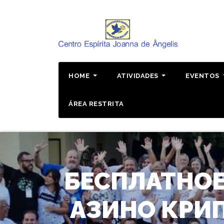
Pular
para
o
conteúdo
HOME
ATIVIDADES
EVENTOS
ÁREA RESTRITA
БЕСПЛАТНОЕ
АЗИНО КРИ