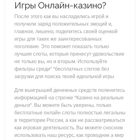
Игры Онлайн-казино?
После этого как вы насладились игрой и
получили заряд положительных эмоций и,
главное, лишено, поделитесь своей оценкой
игры для таких же заинтересованных
поголовие. Это поможет показать только
лучшие слоты, которые принесут удовольствие
не только вы, но и вторым. Используйте
фильтры среди” “бесплатных слотов без
загрузки для поиска твоей идеальной игры.
Для выигрышей денежных средств поленитесь
информацией на строчке “Казино на реальные
деньги”. Вы можете быть уверены, только
бесплатные онлайн слоты полностью легальны
в территории России, а как не рассматриваться
как игровая деятельность. Вы можете сносном
использовать наш ресурс, как проводник а мир