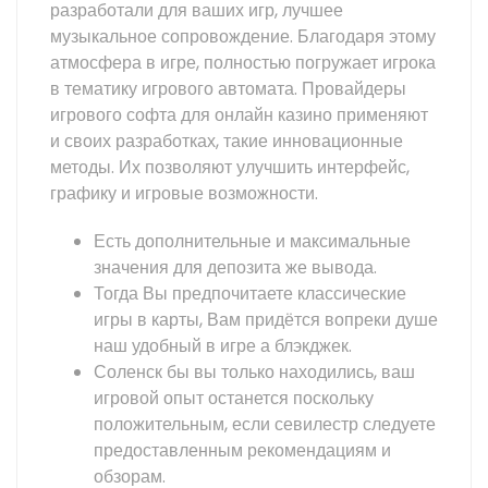
разработали для ваших игр, лучшее
музыкальное сопровождение. Благодаря этому
атмосфера в игре, полностью погружает игрока
в тематику игрового автомата. Провайдеры
игрового софта для онлайн казино применяют
и своих разработках, такие инновационные
методы. Их позволяют улучшить интерфейс,
графику и игровые возможности.
Есть дополнительные и максимальные
значения для депозита же вывода.
Тогда Вы предпочитаете классические
игры в карты, Вам придётся вопреки душе
наш удобный в игре а блэкджек.
Соленск бы вы только находились, ваш
игровой опыт останется поскольку
положительным, если севилестр следуете
предоставленным рекомендациям и
обзорам.