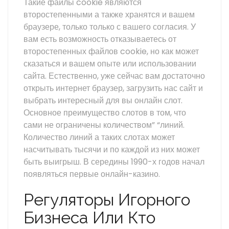
Такие файлы cookie являются
второстепенными а также хранятся и вашем
браузере, только только с вашего согласия. У
вам есть возможность отказываетесь от
второстепенных файлов cookie, но как может
сказаться и вашем опыте или использовании
сайта. Естественно, уже сейчас вам достаточно
открыть интернет браузер, загрузить нас сайт и
выбрать интересный для вы онлайн слот.
Основное преимущество слотов в том, что
сами не ограничены количеством” “линий.
Количество линий а таких слотах может
насчитывать тысячи и по каждой из них может
быть выигрыш. В середины 1990-х годов начал
появляться первые онлайн-казино.
Регуляторы Игорного
Бизнеса Или Кто