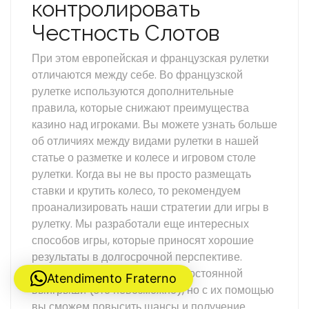
контролировать
Честность Слотов
При этом европейская и французская рулетки
отличаются между себе. Во французской
рулетке используются дополнительные
правила, которые снижают преимущества
казино над игроками. Вы можете узнать больше
об отличиях между видами рулетки в нашей
статье о разметке и колесе и игровом столе
рулетки. Когда вы не вы просто размещать
ставки и крутить колесо, то рекомендуем
проанализировать наши стратегии дли игры в
рулетку. Мы разработали еще интересных
способов игры, которые приносят хорошие
результаты в долгосрочной перспективе.
Конечно, они не гарантируют постоянной
Atendimento Fraterno
выигрыши (это невозможно), но с их помощью
вы сможем повысить шансы и получение