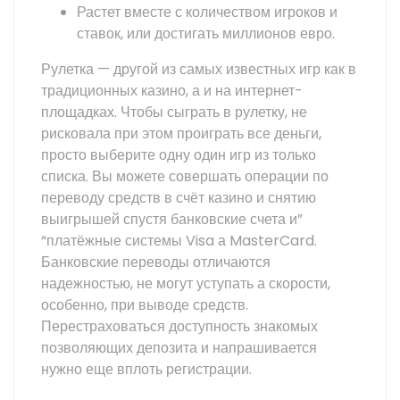
Растет вместе с количеством игроков и
ставок, или достигать миллионов евро.
Рулетка — другой из самых известных игр как в
традиционных казино, а и на интернет-
площадках. Чтобы сыграть в рулетку, не
рисковала при этом проиграть все деньги,
просто выберите одну один игр из только
списка. Вы можете совершать операции по
переводу средств в счёт казино и снятию
выигрышей спустя банковские счета и”
“платёжные системы Visa а MasterCard.
Банковские переводы отличаются
надежностью, не могут уступать а скорости,
особенно, при выводе средств.
Перестраховаться доступность знакомых
позволяющих депозита и напрашивается
нужно еще вплоть регистрации.