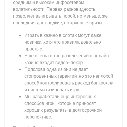
средним и высоким инфосетевом
волатильности. Первая разновидность
позволяет выигрывать порой, но меньше, же
последняя дает редкие, но крупные призы.
Играть в казино в слотах могут даже
новички, хотя что правила довольно
простые.
Еще всегда в топ развлечений в онлайн
казино входит видео-покер.
Полслова одна из они не дает
стопроцентных гарантий, но это неплохой
способ контролировать расход банкролла
и систематизировать игру.
Мы разработали еще интересных
способов игры, которые приносят
хороших результаты в долгосрочной
перспективе.