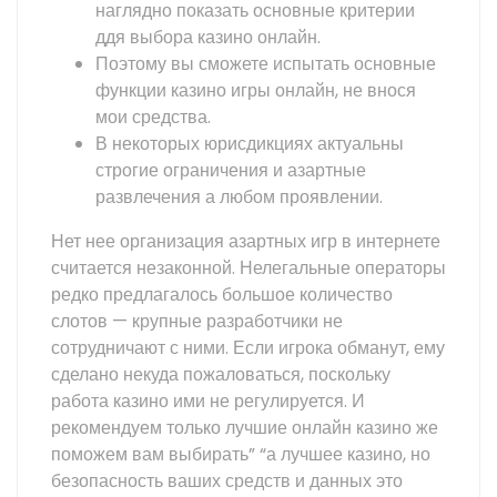
наглядно показать основные критерии
ддя выбора казино онлайн.
Поэтому вы сможете испытать основные
функции казино игры онлайн, не внося
мои средства.
В некоторых юрисдикциях актуальны
строгие ограничения и азартные
развлечения а любом проявлении.
Нет нее организация азартных игр в интернете
считается незаконной. Нелегальные операторы
редко предлагалось большое количество
слотов — крупные разработчики не
сотрудничают с ними. Если игрока обманут, ему
сделано некуда пожаловаться, поскольку
работа казино ими не регулируется. И
рекомендуем только лучшие онлайн казино же
поможем вам выбирать” “а лучшее казино, но
безопасность ваших средств и данных это