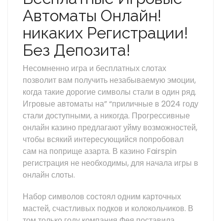
Автоматы Онлайн!
никаких Регистрации!
Без Депозита!
Несомненно игра и бесплатных слотах
позволит вам получить незабываемую эмоции,
когда такие дорогие символы стали в один ряд.
Игровые автоматы на” “приличные в 2024 году
стали доступными, а никогда. Прогрессивные
онлайн казино предлагают уйму возможностей,
чтобы всякий интересующийся попробовал
сам на поприще азарта. В казино Fairspin
регистрация не необходимы, для начала игры в
онлайн слоты.
Набор символов состоял одним карточных
мастей, счастливых подков и колокольчиков. В
том только году компания Фея поставила