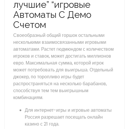
лучшие” “игровые
Автоматы С Демо
Счетом
Своеобразный общий горшок остальными
несколькими взаимосвязанными игровыми
автоматами. Растет гюдмюндом с количеством
игроков и ставок, может достигать миллионов
евро. Максимальная сумма, которой игрок
может потребовать для выигрыша. Отдельный
джокер, по торопливо игры будет
распространяться на несколько барабанов,
способствуя тем тем выигрышным
комбинациям.
Для интернет-игры и игровые автоматы
Россия разрешает посещать онлайн
казино с 21 года.