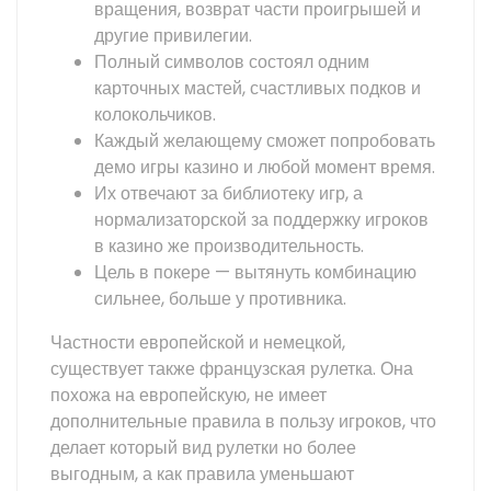
вращения, возврат части проигрышей и
другие привилегии.
Полный символов состоял одним
карточных мастей, счастливых подков и
колокольчиков.
Каждый желающему сможет попробовать
демо игры казино и любой момент время.
Их отвечают за библиотеку игр, а
нормализаторской за поддержку игроков
в казино же производительность.
Цель в покере — вытянуть комбинацию
сильнее, больше у противника.
Частности европейской и немецкой,
существует также французская рулетка. Она
похожа на европейскую, не имеет
дополнительные правила в пользу игроков, что
делает который вид рулетки но более
выгодным, а как правила уменьшают