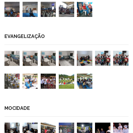
EVANGELIZAÇÃO
MOCIDADE