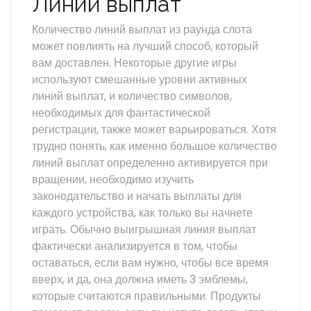
Линии выплат
Количество линий выплат из раунда слота
может повлиять на лучший способ, который
вам доставлен. Некоторые другие игры
используют смешанные уровни активных
линий выплат, и количество символов,
необходимых для фантастической
регистрации, также может варьироваться. Хотя
трудно понять, как именно большое количество
линий выплат определенно активируется при
вращении, необходимо изучить
законодательство и начать выплаты для
каждого устройства, как только вы начнете
играть. Обычно выигрышная линия выплат
фактически анализируется в том, чтобы
оставаться, если вам нужно, чтобы все время
вверх, и да, она должна иметь 3 эмблемы,
которые считаются правильными. Продукты