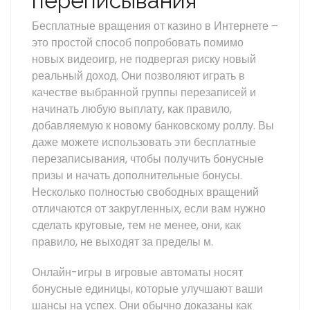
переписывания
Бесплатные вращения от казино в Интернете –
это простой способ попробовать помимо
новых видеоигр, не подвергая риску новый
реальный доход. Они позволяют играть в
качестве выбранной группы перезаписей и
начинать любую выплату, как правило,
добавляемую к новому банковскому роллу. Вы
даже можете использовать эти бесплатные
перезаписывания, чтобы получить бонусные
призы и начать дополнительные бонусы.
Несколько полностью свободных вращений
отличаются от закругленных, если вам нужно
сделать круговые, тем не менее, они, как
правило, не выходят за пределы м.
Онлайн-игры в игровые автоматы носят
бонусные единицы, которые улучшают ваши
шансы на успех. Они обычно доказаны как