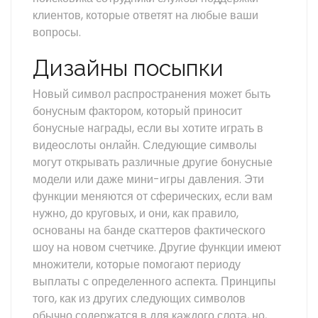
клиентов, которые ответят на любые ваши
вопросы.
Дизайны посыпки
Новый символ распространения может быть
бонусным фактором, который приносит
бонусные награды, если вы хотите играть в
видеослоты онлайн. Следующие символы
могут открывать различные другие бонусные
модели или даже мини-игры давления. Эти
функции меняются от сферических, если вам
нужно, до круговых, и они, как правило,
основаны на банде скаттеров фактического
шоу на новом счетчике. Другие функции имеют
множители, которые помогают периоду
выплаты с определенного аспекта. Принципы
того, как из других следующих символов
обычно содержатся в для каждого слота, но,