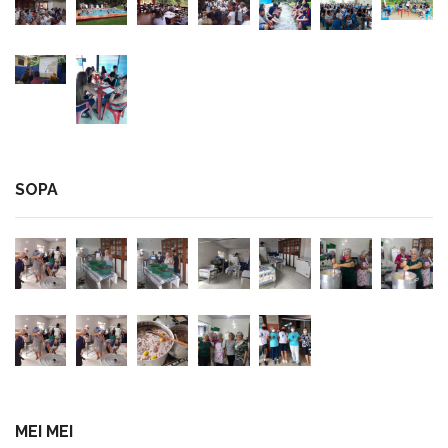
SOPA
MEI MEI