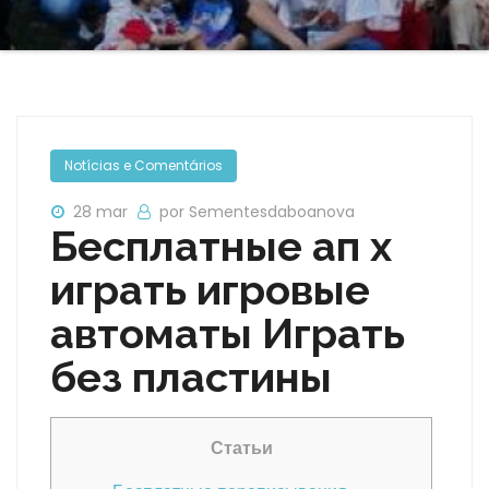
Notícias e Comentários
28 mar
por Sementesdaboanova
Бесплатные ап х
играть игровые
автоматы Играть
без пластины
Статьи