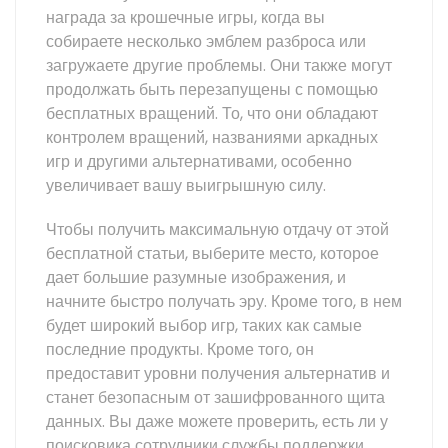
награда за крошечные игры, когда вы
собираете несколько эмблем разброса или
загружаете другие проблемы. Они также могут
продолжать быть перезапущены с помощью
бесплатных вращений. То, что они обладают
контролем вращений, названиями аркадных
игр и другими альтернативами, особенно
увеличивает вашу выигрышную силу.
Чтобы получить максимальную отдачу от этой
бесплатной статьи, выберите место, которое
дает большие разумные изображения, и
начните быстро получать эру. Кроме того, в нем
будет широкий выбор игр, таких как самые
последние продукты. Кроме того, он
предоставит уровни получения альтернатив и
станет безопасным от зашифрованного щита
данных. Вы даже можете проверить, есть ли у
поисковика сотрудники службы поддержки