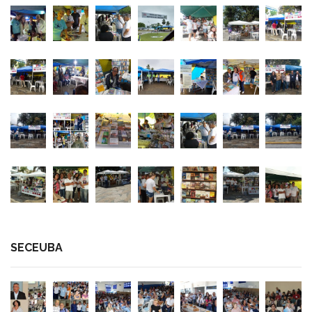
SECEUBA