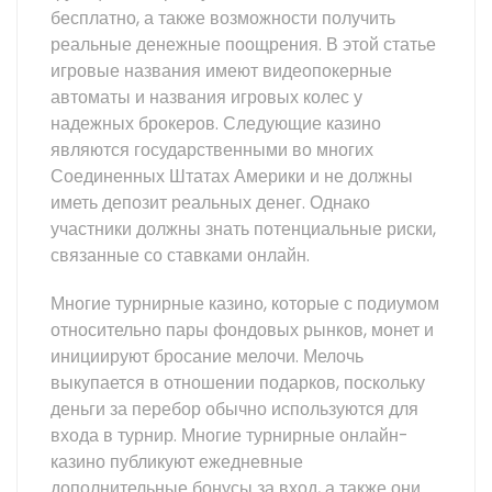
бесплатно, а также возможности получить
реальные денежные поощрения. В этой статье
игровые названия имеют видеопокерные
автоматы и названия игровых колес у
надежных брокеров. Следующие казино
являются государственными во многих
Соединенных Штатах Америки и не должны
иметь депозит реальных денег. Однако
участники должны знать потенциальные риски,
связанные со ставками онлайн.
Многие турнирные казино, которые с подиумом
относительно пары фондовых рынков, монет и
инициируют бросание мелочи. Мелочь
выкупается в отношении подарков, поскольку
деньги за перебор обычно используются для
входа в турнир. Многие турнирные онлайн-
казино публикуют ежедневные
дополнительные бонусы за вход, а также они