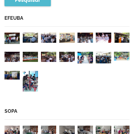
Pesquisar
EFEUBA
SOPA