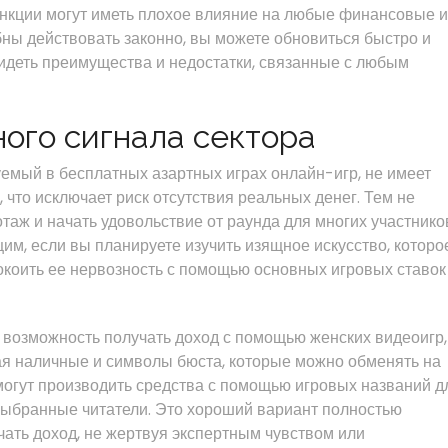
нкции могут иметь плохое влияние на любые финансовые и
ны действовать законно, вы можете обновиться быстро и
 видеть преимущества и недостатки, связанные с любым
ого сигнала сектора
мый в бесплатных азартных играх онлайн-игр, не имеет
 что исключает риск отсутствия реальных денег. Тем не
таж и начать удовольствие от раунда для многих участнико
м, если вы планируете изучить изящное искусство, которо
покоить ее нервозность с помощью основных игровых ставок
возможность получать доход с помощью женских видеоигр,
ая наличные и символы бюста, которые можно обменять на
могут производить средства с помощью игровых названий д
 выбранные читатели. Это хороший вариант полностью
чать доход, не жертвуя экспертным чувством или