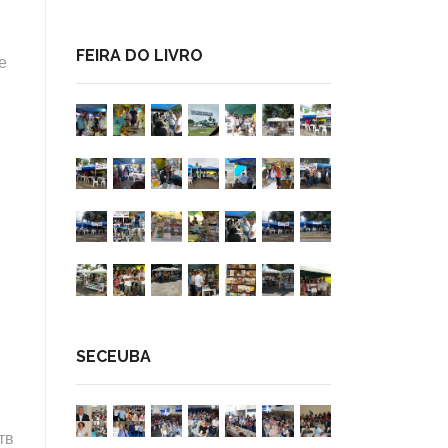
FEIRA DO LIVRO
е
SECEUBA
тв