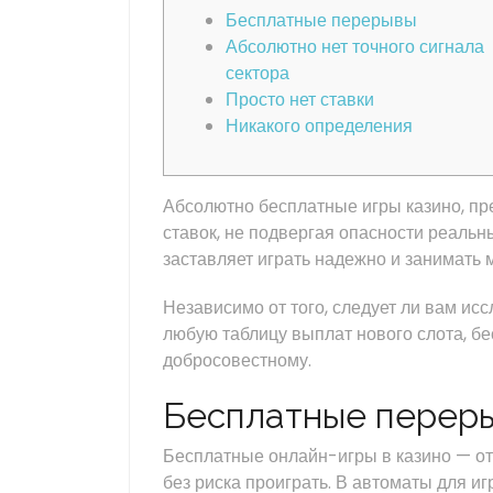
Бесплатные перерывы
Абсолютно нет точного сигнала
сектора
Просто нет ставки
Никакого определения
Абсолютно бесплатные игры казино, пр
ставок, не подвергая опасности реальн
заставляет играть надежно и занимать м
Независимо от того, следует ли вам ис
любую таблицу выплат нового слота, бе
добросовестному.
Бесплатные перер
Бесплатные онлайн-игры в казино — о
без риска проиграть. В автоматы для и