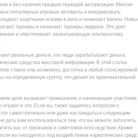
ром и без наличия предшествующей авторизации. Многие
самые популярные игровые автоматы и инициировать
владеют азартными играми в кино и начинают beano. Новы
агают турниры и начинают турниры лидеров. Это дает
ожении и обеспечивает захватывающую альтернативу
.
чают реальные деньги, эти люди зарабатывают деньги,
ические средства массовой информации. В этой статье
оке ставок или, возможно, доступна в любой спонсируемой
ны на определенную группу, что делает их привлекательной
самом деле вызывают привыкание, и начинающие участники
о играют в это. Если вы также задаетесь вопросом о
ь это самостоятельно или даже наслаждаться следующим
не дать вам воспользоваться тем, что вы можете заплатить,
итить вас от признаков и симптомов впоследствии. Кроме
, если вы находитесь под воздействием наркотических средс