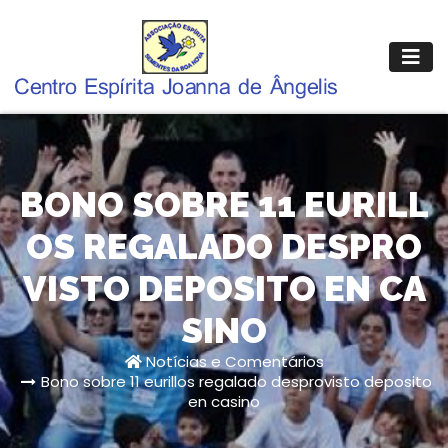
Pular
para
o
conteúdo
BONO SOBRE 11 EURILL
OS REGALADO DESPRO
VISTO DEPOSITO EN CA
SINO
Notícias e Comentários
Bono sobre 11 eurillos regalado desprovisto deposito
en casino