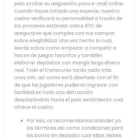
pelo probar su asignación para e-mail online.
Cuando hayas iniciado una especie, nuestro
casino verificará su personalidad a través de
los procesos estándar sobre KYC de
asegurarse que cumples con sus campos
sobre elegibilidad. Una vez hecho lo cual,
leerás sobre como empezar a competir a
hacen de juegos favoritos y también
elaborar depósitos con manga larga dinero
real. Todo el transcurso tarda nada más
unos min. así­ como está diseñado con el fin
de que las jugadores pudieran ingresar con
facilidad en todo una distracción
desplazándolo hacia el pelo sentimiento cual
ofrece el casino.
Por eso, os recomendamos atender ya
los términos así­ como condiciones para
los bonos sin depósito cual elijas, debes