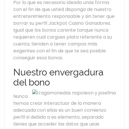
Por lo que es necesario ideado unas forma
con el fin de que usted disponga de nuestro
entretenimiento responsable y sin tener que
borrar su perfil Jackpot Casino Ganadores.
Igual que los bonos carente tanque nunca
requieren cual cargues plata referente a su
cuenta, tienden a tener campos más
exigentes con el fin de que te sea posible
conseguir esos bonos.
Nuestro envergadura
del bono
Nunca
hemos crear interactuar de la manera
adecuada con ellas es un buen comienzo
perfil si debido a es elemento, separado
tienes que acceder las datos que usas