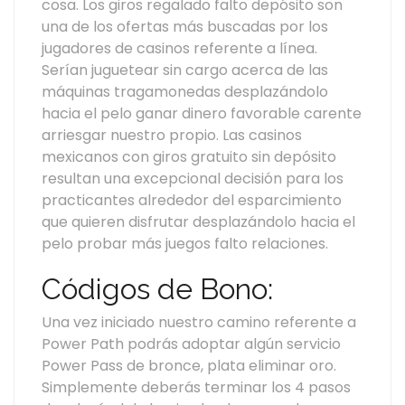
cosa. Los giros regalado falto depósito son
una de los ofertas más buscadas por los
jugadores de casinos referente a línea.
Serían juguetear sin cargo acerca de las
máquinas tragamonedas desplazándolo
hacia el pelo ganar dinero favorable carente
arriesgar nuestro propio. Las casinos
mexicanos con giros gratuito sin depósito
resultan una excepcional decisión para los
practicantes alrededor del esparcimiento
que quieren disfrutar desplazándolo hacia el
pelo probar más juegos falto relaciones.
Códigos de Bono:
Una vez iniciado nuestro camino referente a
Power Path podrás adoptar algún servicio
Power Pass de bronce, plata eliminar oro.
Simplemente deberás terminar los 4 pasos