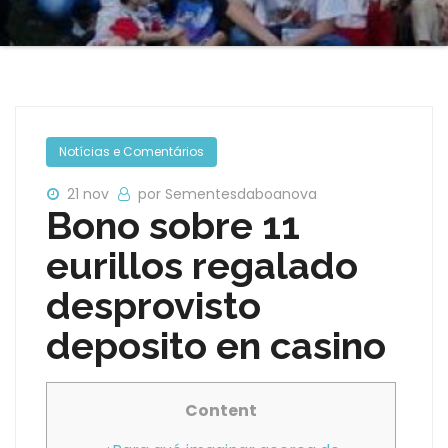
Notícias e Comentários
21 nov
por Sementesdaboanova
Bono sobre 11
eurillos regalado
desprovisto
deposito en casino
Content