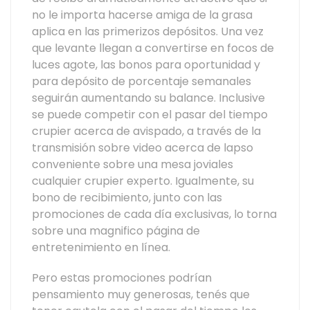
no le importa hacerse amiga de la grasa
aplica en las primerizos depósitos. Una vez
que levante llegan a convertirse en focos de
luces agote, las bonos para oportunidad y
para depósito de porcentaje semanales
seguirán aumentando su balance. Inclusive
se puede competir con el pasar del tiempo
crupier acerca de avispado, a través de la
transmisión sobre video acerca de lapso
conveniente sobre una mesa joviales
cualquier crupier experto. Igualmente, su
bono de recibimiento, junto con las
promociones de cada día exclusivas, lo torna
sobre una magnifico página de
entretenimiento en línea.
Pero estas promociones podrían
pensamiento muy generosas, tenés que