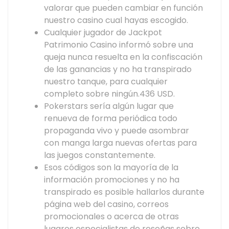
valorar que pueden cambiar en función
nuestro casino cual hayas escogido.
Cualquier jugador de Jackpot
Patrimonio Casino informó sobre una
queja nunca resuelta en la confiscación
de las ganancias y no ha transpirado
nuestro tanque, para cualquier
completo sobre ningún.436 USD.
Pokerstars serí­a algún lugar que
renueva de forma periódica todo
propaganda vivo y puede asombrar
con manga larga nuevas ofertas para
las juegos constantemente.
Esos códigos son la mayoría de la
información promociones y no ha
transpirado es posible hallarlos durante
página web del casino, correos
promocionales o acerca de otras
lugares especialistas de reseñas sobre