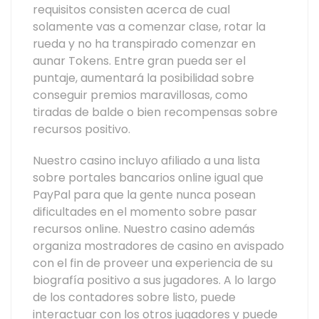
requisitos consisten acerca de cual
solamente vas a comenzar clase, rotar la
rueda y no ha transpirado comenzar en
aunar Tokens. Entre gran pueda ser el
puntaje, aumentará la posibilidad sobre
conseguir premios maravillosas, como
tiradas de balde o bien recompensas sobre
recursos positivo.
Nuestro casino incluyo afiliado a una lista
sobre portales bancarios online igual que
PayPal para que la gente nunca posean
dificultades en el momento sobre pasar
recursos online. Nuestro casino además
organiza mostradores de casino en avispado
con el fin de proveer una experiencia de su
biografía positivo a sus jugadores. A lo largo
de los contadores sobre listo, puede
interactuar con los otros jugadores y puede