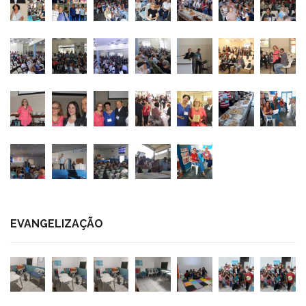
EVANGELIZAÇÃO