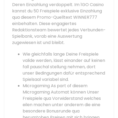
Deren Einzahlung verdoppelt. Im 1GO Casino
kannst du 50 Freispiele exklusive Einzahlung
qua diesem Promo-Quelltext WINNER777
einbehalten. Diese engagiertes
Redaktionsteam bewertet jedes Verbunden-
Spielbank, vorab eine Auswertung
zugewiesen ist und bleibt.
Wie gleichfalls lange Deine Freispiele
valide werden, lässt einander auf keinen
fall pauschal stellung nehmen, dort
unser Bedingungen dafür entsprechend
Spielsaal variabel sind.
Microgaming As part of diesem
Microgaming Automat können Unser
Freispiele qua Vorwiderstand welches
eilen machen unter anderem die eine
besondere Bonusrunde qua
herumtoben Preisen mit sich bringen.