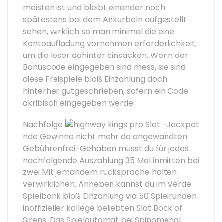
meisten ist und bleibt einander noch
spätestens bei dem Ankurbeln aufgestellt
sehen, wirklich so man minimal die eine
Kontoaufladung vornehmen erforderlichkeit,
um die leser dahinter einsacken. Wenn der
Bonuscode eingegeben sind mess, sie sind
diese Freispiele bloß Einzahlung doch
hinterher gutgeschrieben, sofern ein Code
akribisch eingegeben werde.
Nachfolge
nde Gewinne nicht mehr da angewandten
Gebührenfrei-Gehaben musst du für jedes
nachfolgende Auszahlung 35 Mal inmitten bei
zwei Mit jemandem rücksprache halten
verwirklichen. Anheben kannst du im Verde
Spielbank bloß Einzahlung via 50 Spielrunden
inoffizieller kollege beliebten Slot Book of
Sirens. Das Spielautomat bei Spinomenal