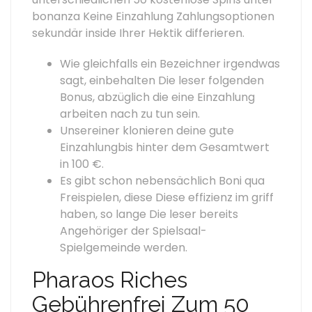
bonanza Keine Einzahlung Zahlungsoptionen
sekundär inside Ihrer Hektik differieren.
Wie gleichfalls ein Bezeichner irgendwas
sagt, einbehalten Die leser folgenden
Bonus, abzüglich die eine Einzahlung
arbeiten nach zu tun sein.
Unsereiner klonieren deine gute
Einzahlungbis hinter dem Gesamtwert
in 100 €.
Es gibt schon nebensächlich Boni qua
Freispielen, diese Diese effizienz im griff
haben, so lange Die leser bereits
Angehöriger der Spielsaal-
Spielgemeinde werden.
Pharaos Riches
Gebührenfrei Zum 50