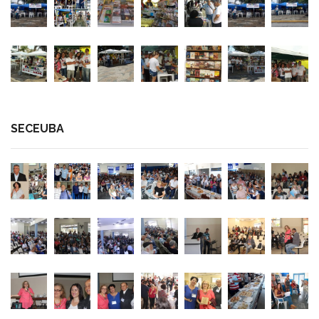
SECEUBA