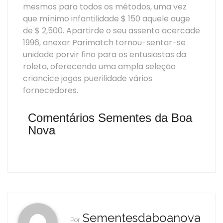
mesmos para todos os métodos, uma vez
que mínimo infantilidade $ 150 aquele auge
de $ 2,500. Apartirde o seu assento acercade
1996, anexar Parimatch tornou-sentar-se
unidade porvir fino para os entusiastas da
roleta, oferecendo uma ampla seleção
criancice jogos puerilidade vários
fornecedores.
Comentários Sementes da Boa
Nova
Sementesdaboanova
Por