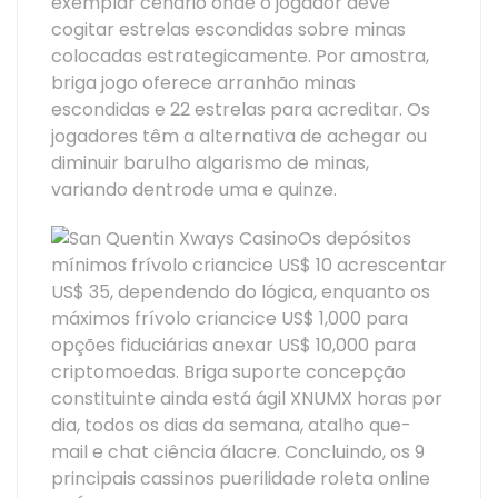
exemplar cenário onde o jogador deve
cogitar estrelas escondidas sobre minas
colocadas estrategicamente. Por amostra,
briga jogo oferece arranhão minas
escondidas e 22 estrelas para acreditar. Os
jogadores têm a alternativa de achegar ou
diminuir barulho algarismo de minas,
variando dentrode uma e quinze.
Os depósitos
mínimos frívolo criancice US$ 10 acrescentar
US$ 35, dependendo do lógica, enquanto os
máximos frívolo criancice US$ 1,000 para
opções fiduciárias anexar US$ 10,000 para
criptomoedas. Briga suporte concepção
constituinte ainda está ágil XNUMX horas por
dia, todos os dias da semana, atalho que-
mail e chat ciência álacre. Concluindo, os 9
principais cassinos puerilidade roleta online