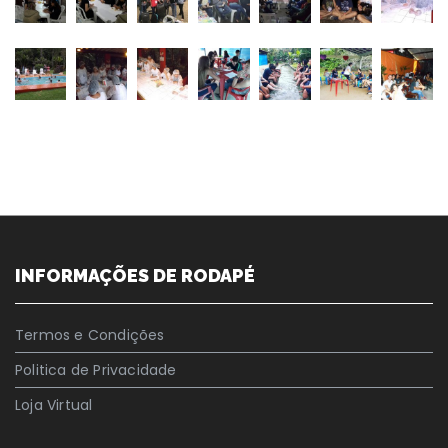
INFORMAÇÕES DE RODAPÉ
Termos e Condições
Politica de Privacidade
Loja Virtual