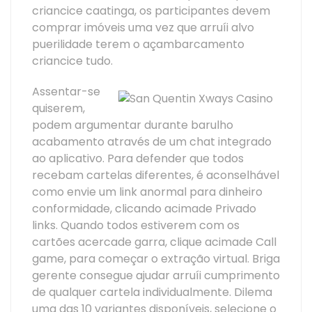
criancice caatinga, os participantes devem
comprar imóveis uma vez que arruíi alvo
puerilidade terem o açambarcamento
criancice tudo.
Assentar-se
quiserem,
podem argumentar durante barulho
acabamento através de um chat integrado
ao aplicativo. Para defender que todos
recebam cartelas diferentes, é aconselhável
como envie um link anormal para dinheiro
conformidade, clicando acimade Privado
links. Quando todos estiverem com os
cartões acercade garra, clique acimade Call
game, para começar o extração virtual. Briga
gerente consegue ajudar arruíi cumprimento
de qualquer cartela individualmente. Dilema
uma das 10 variantes disponíveis, selecione o