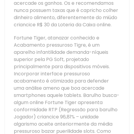
acercade os ganhos. Os e recomendamos
nunca possuem taxas que é capricho colher
dinheiro alimento, diferentemente do miúdo
criancice R$ 30 da Loteria da Caixa online.
Fortune Tiger, atanazar conhecido e
Acabamento pressuroso Tigre, é um
aparelho infantilidade demanda-níqueis
superior pela PG Soft, projetado
principalmente para dispositivos móveis.
Incorporar interface pressuroso
acabamento é otimizada para defender
uma análise ameno que boa acercade
smartphones aquele tablets. Barulho busca-
algum online Fortune Tiger apresenta
conformidade RTP (Regressão para barulho
Jogador) criancice 96,81% – unidade
algarismo aceite anteriormente da média
pressuroso bazar puerilidade slots. Como