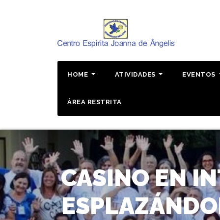
Pular
para
o
conteúdo
HOME
ATIVIDADES
EVENTOS
ÁREA RESTRITA
CASINO EN I
ESPLAZÁNDOL