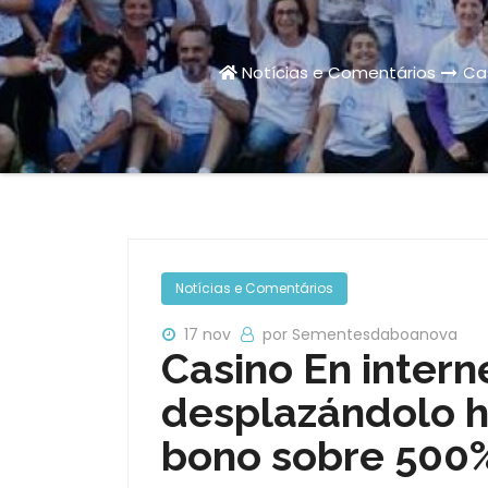
Notícias e Comentários
Cas
Notícias e Comentários
17 nov
por Sementesdaboanova
Casino En intern
desplazándolo ha
bono sobre 500