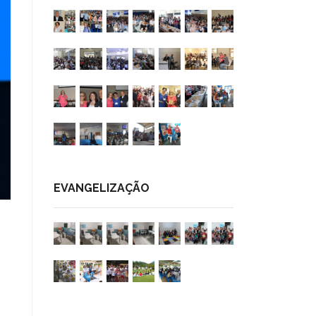
EVANGELIZAÇÃO
s