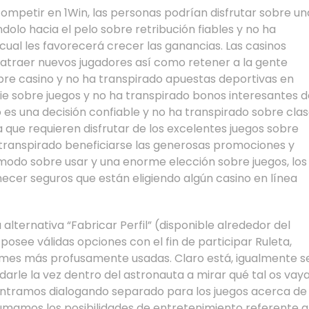
ompetir en 1Win, las personas podrían disfrutar sobre un
dolo hacia el pelo sobre retribución fiables y no ha
ual les favorecerá crecer las ganancias. Las casinos
atraer nuevos jugadores así­ como retener a la gente
sobre casino y no ha transpirado apuestas deportivas en
rie sobre juegos y no ha transpirado bonos interesantes 
o es una decisión confiable y no ha transpirado sobre cla
 que requieren disfrutar de los excelentes juegos sobre
transpirado beneficiarse las generosas promociones y
modo sobre usar y una enorme elección sobre juegos, los
er seguros que están eligiendo algún casino en línea
a alternativa “Fabricar Perfil” (disponible alrededor del
see válidas opciones con el fin de participar Ruleta,
ames más profusamente usadas. Claro está, igualmente s
le la vez dentro del astronauta a mirar qué tal os vaya
ontramos dialogando separado para los juegos acerca de
sumamos los posibilidades de entretenimiento referente a