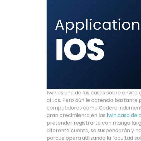
1win es una de las casas sobre envit
aí±os. Pero aún le carencia bastante
competidores como Codere indumentari
gran crecimiento en las
1win casa de 
pretender registrarte con manga larg
diferente cuenta, se suspenderán y no 
porque opera utilizando la facultad s