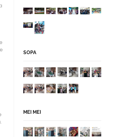
a
de
se
SOPA
MEI MEI
e
.