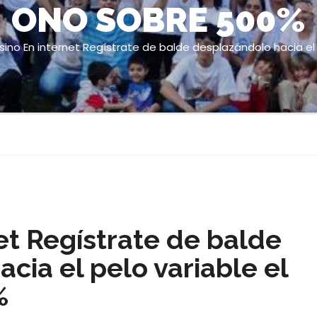
ONO SOBRE 500%
ino En internet Regístrate de balde desplazándolo hacia el
et Regístrate de balde
cia el pelo variable el
%