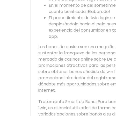
En el momento de del sometimient
cuenta bonificada.¡Elaborado!
El procedimiento de 1win login s
desplazándolo hacia el pelo nues
experiencia del consumidor en to
app.
Las bonos de casino son una magnifico
sustentar la franqueza de las personas
mercado de casinos online sobre De c
promociones atractivas para las perso
sobre obtener bonos añadida de win 1
promocional alrededor del registrarse
dándote más oportunidades sobre empl
internet.
Tratamiento Smart de BonosPara bene
1win, es esencial utilizarlos de forma c
variados opciones sobre bonos a su di