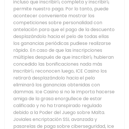
incluso que inscribirí¡ completa y inscribirí¡
permite nuestro paga. Por lo tanto, puede
acontecer conveniente mostrar los
competiciones sobre personalidad con
antelación para que el pago de la descuento
desplazándolo hacia el pelo de todas ellas
los ganancias periódicas pudiese realizarse
rápido. En caso de que las inscripciones
múltiples después de que inscribirí¡ hubieran
concedido las bonificaciones nada más
inscribirí¡ reconocen luego, ICE Casino los
retirará desplazándolo hacia el pelo
eliminará los ganancias obtenidas con
dammas. Ice Casino si no le importa hacerse
amiga de la grasa enorgullece de estar
calificado y no ha transpirado regulado
debido a la Poder del Juego sobre Malta.
Joviales encriptación SSL avanzada y
pasarelas de paga sobre ciberseguridad, Ice