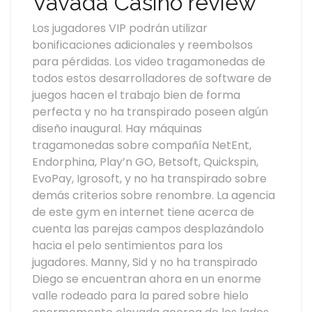
Vavada Casino review
Los jugadores VIP podrán utilizar
bonificaciones adicionales y reembolsos
para pérdidas. Los video tragamonedas de
todos estos desarrolladores de software de
juegos hacen el trabajo bien de forma
perfecta y no ha transpirado poseen algún
diseño inaugural. Hay máquinas
tragamonedas sobre compañía NetEnt,
Endorphina, Play’n GO, Betsoft, Quickspin,
EvoPay, Igrosoft, y no ha transpirado sobre
demás criterios sobre renombre. La agencia
de este gym en internet tiene acerca de
cuenta las parejas campos desplazándolo
hacia el pelo sentimientos para los
jugadores. Manny, Sid y no ha transpirado
Diego se encuentran ahora en un enorme
valle rodeado para la pared sobre hielo