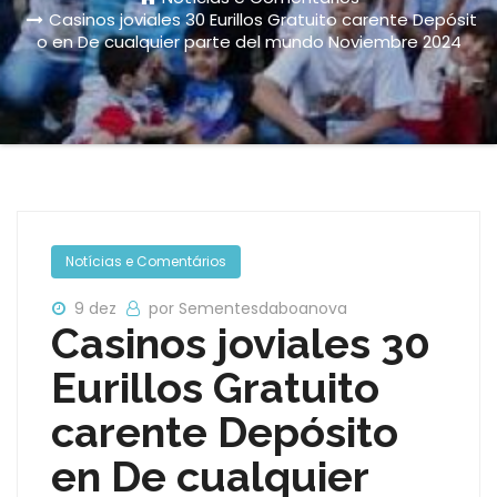
Casinos joviales 30 Eurillos Gratuito carente Depósit
o en De cualquier parte del mundo Noviembre 2024
Notícias e Comentários
9 dez
por Sementesdaboanova
Casinos joviales 30
Eurillos Gratuito
carente Depósito
en De cualquier