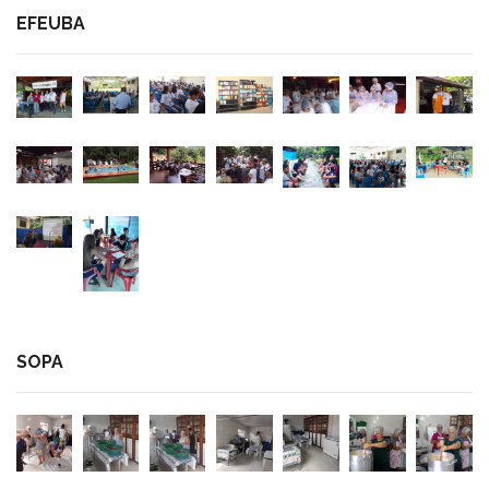
EFEUBA
SOPA