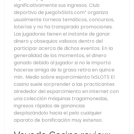
significativamente sus ingresos. Club
deportivo de juego1xSlots.com” organiza
usualmente torneos temáticos, concursos,
loterías y no ha transpirado promociones.
Las jugadores tienen el instante de ganar
dinero y obsequios valiosos dentro del
participar acerca de dichos eventos. En la
generalidad de los momentos, el dinero
ganado debido al jugador si no le importa
hacerse amiga de la grasa retira en quince
min.. Medio sobre esparcimiento 1xSLOTS El
casino suele sorprender a las practicantes
alrededor del esparcimiento en internet con
una colección máquinas tragamonedas,
ingresos rápidos de ganancias
desplazándolo hacia el pelo cualquier
aparato de bonificación muy extenso.