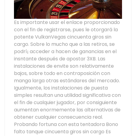
Es importante usar el enlace proporcionado
con el fin de registrarse, pues le otorgará la
potente VulkanVegas cincuenta giros sin
cargo. Sobre lo mucho que a las retiros, se
podrí¡ acceder a hacen de ganancias en el
insntante después de apostar 3XB. Las
instalaciones de envite son relativamente
bajos, sobre todo en contraposición con
manga larga otras estándares del mercado.
Igualmente, los instalaciones de puesta
simples resultan una utilidad significativa con
el fin de cualquier jugador, por consiguiente
aumentan enormemente las alternativas de
obtener cualquier consecuencia real.
Probando fortuna con esta tentadora Bono
falto tanque cincuenta giros sin cargo Es