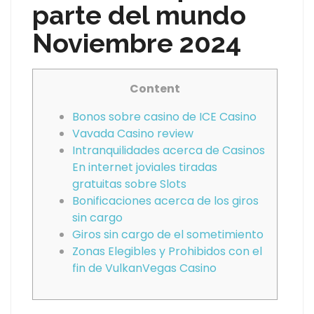
parte del mundo
Noviembre 2024
Content
Bonos sobre casino de ICE Casino
Vavada Casino review
Intranquilidades acerca de Casinos
En internet joviales tiradas
gratuitas sobre Slots
Bonificaciones acerca de los giros
sin cargo
Giros sin cargo de el sometimiento
Zonas Elegibles y Prohibidos con el
fin de VulkanVegas Casino