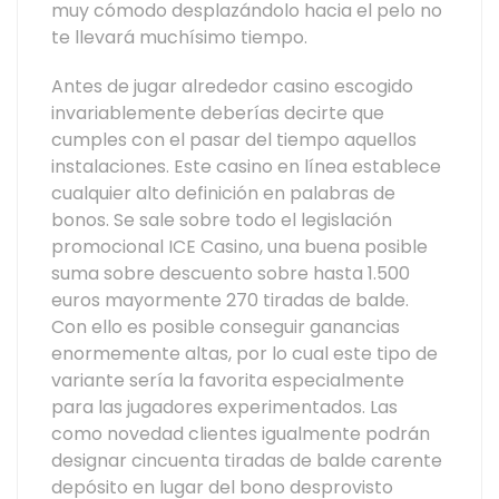
muy cómodo desplazándolo hacia el pelo no
te llevará muchísimo tiempo.
Antes de jugar alrededor casino escogido
invariablemente deberías decirte que
cumples con el pasar del tiempo aquellos
instalaciones. Este casino en línea establece
cualquier alto definición en palabras de
bonos. Se sale sobre todo el legislación
promocional ICE Casino, una buena posible
suma sobre descuento sobre hasta 1.500
euros mayormente 270 tiradas de balde.
Con ello es posible conseguir ganancias
enormemente altas, por lo cual este tipo de
variante serí­a la favorita especialmente
para las jugadores experimentados. Las
como novedad clientes igualmente podrán
designar cincuenta tiradas de balde carente
depósito en lugar del bono desprovisto