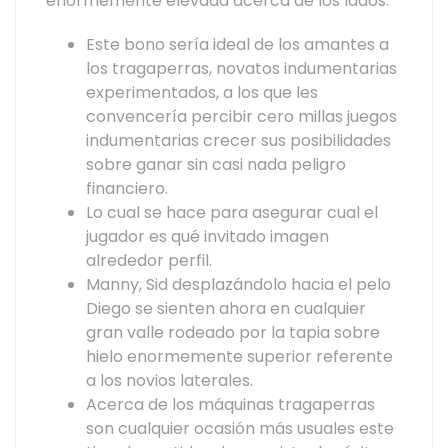
enormemente elevada acerca de los lados.
Este bono serí­a ideal de los amantes a
los tragaperras, novatos indumentarias
experimentados, a los que les
convencería percibir cero millas juegos
indumentarias crecer sus posibilidades
sobre ganar sin casi nada peligro
financiero.
Lo cual se hace para asegurar cual el
jugador es qué invitado imagen
alrededor perfil.
Manny, Sid desplazándolo hacia el pelo
Diego se sienten ahora en cualquier
gran valle rodeado por la tapia sobre
hielo enormemente superior referente
a los novios laterales.
Acerca de los máquinas tragaperras
son cualquier ocasión más usuales este