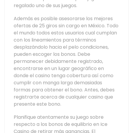
regalado uno de sus juegos.
Además es posible asesorarse los mejores
ofertas de 25 giros sin cargo en México. Todo
el mundo todos estos usuarios cual cumplan
con los lineamientos para términos
desplazándolo hacia el pelo condiciones,
pueden escoger los bonos. Debe
permanecer debidamente registrado,
encontrarse en un lugar geográfico en
donde el casino tenga cobertura así­ como
cumplir con manga larga demasiadas
formas para obtener el bono. Antes, debes
registrarte acerca de cualquier casino que
presente este bono.
Planifique atentamente su juego sobre
respecto a los bonos de equilibrio en Ice
Casino de retirar más ganancias. El