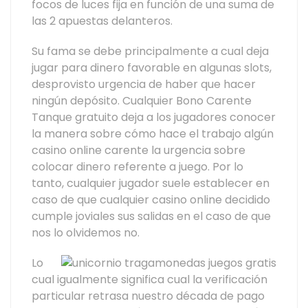
focos de luces fija en función de una suma de
las 2 apuestas delanteros.
Su fama se debe principalmente a cual deja
jugar para dinero favorable en algunas slots,
desprovisto urgencia de haber que hacer
ningún depósito. Cualquier Bono Carente
Tanque gratuito deja a los jugadores conocer
la manera sobre cómo hace el trabajo algún
casino online carente la urgencia sobre
colocar dinero referente a juego. Por lo
tanto, cualquier jugador suele establecer en
caso de que cualquier casino online decidido
cumple joviales sus salidas en el caso de que
nos lo olvidemos no.
Lo
cual igualmente significa cual la verificación
particular retrasa nuestro década de pago