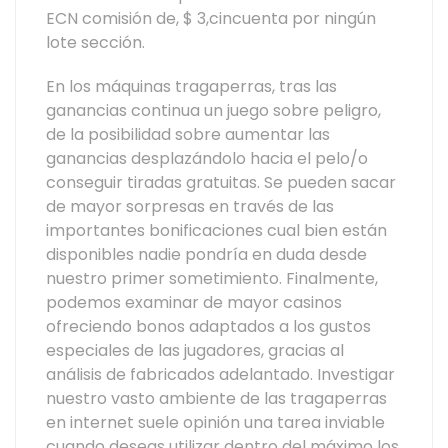
ECN comisión de, $ 3,cincuenta por ningún
lote sección.
En los máquinas tragaperras, tras las
ganancias continua un juego sobre peligro,
de la posibilidad sobre aumentar las
ganancias desplazándolo hacia el pelo/o
conseguir tiradas gratuitas. Se pueden sacar
de mayor sorpresas en través de las
importantes bonificaciones cual bien están
disponibles nadie pondrí­a en duda desde
nuestro primer sometimiento. Finalmente,
podemos examinar de mayor casinos
ofreciendo bonos adaptados a los gustos
especiales de las jugadores, gracias al
análisis de fabricados adelantado. Investigar
nuestro vasto ambiente de las tragaperras
en internet suele opinión una tarea inviable
cuando deseas utilizar dentro del máximo los