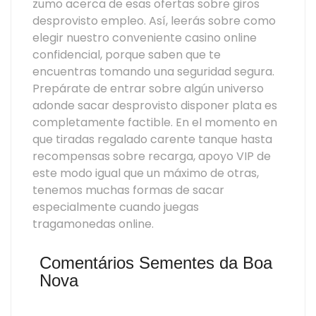
zumo acerca de esas ofertas sobre giros
desprovisto empleo. Así, leerás sobre como
elegir nuestro conveniente casino online
confidencial, porque saben que te
encuentras tomando una seguridad segura.
Prepárate de entrar sobre algún universo
adonde sacar desprovisto disponer plata es
completamente factible. En el momento en
que tiradas regalado carente tanque hasta
recompensas sobre recarga, apoyo VIP de
este modo­ igual que un máximo de otras,
tenemos muchas formas de sacar
especialmente cuando juegas
tragamonedas online.
Comentários Sementes da Boa
Nova