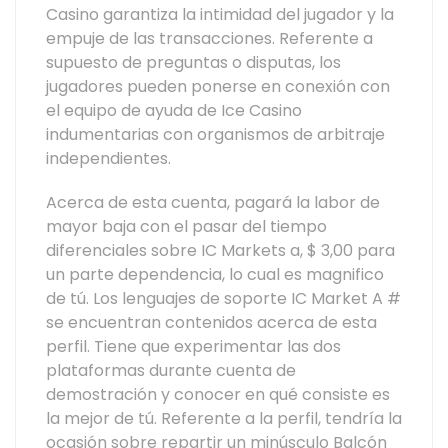
Casino garantiza la intimidad del jugador y la
empuje de las transacciones. Referente a
supuesto de preguntas o disputas, los
jugadores pueden ponerse en conexión con
el equipo de ayuda de Ice Casino
indumentarias con organismos de arbitraje
independientes.
Acerca de esta cuenta, pagará la labor de
mayor baja con el pasar del tiempo
diferenciales sobre IC Markets a, $ 3,00 para
un parte dependencia, lo cual es magnifico
de tú. Los lenguajes de soporte IC Market A #
se encuentran contenidos acerca de esta
perfil. Tiene que experimentar las dos
plataformas durante cuenta de
demostración y conocer en qué consiste es
la mejor de tú. Referente a la perfil, tendría la
ocasión sobre repartir un minúsculo Balcón