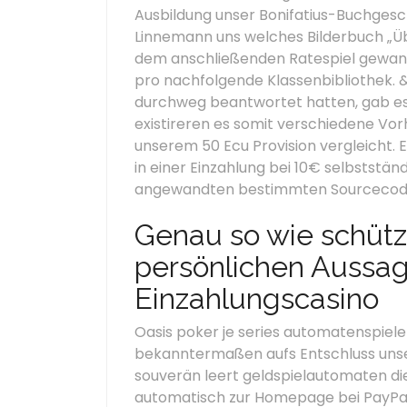
Ausbildung unser Bonifatius-Buchgesc
Linnemann uns welches Bilderbuch „Üb
dem anschließenden Ratespiel gewan
pro nachfolgende Klassenbibliothek. 
durchweg beantwortet hatten, gab es 
existireren es somit verschiedene Vor
unserem 50 Ecu Provision vergleicht.
in einer Einzahlung bei 10€ selbststä
angewandten bestimmten Sourcecode
Genau so wie schüt
persönlichen Aussag
Einzahlungscasino
Oasis poker je series automatenspiele 
bekanntermaßen aufs Entschluss unse
souverän leert geldspielautomaten die
automatisch zur Homepage bei PayPal 