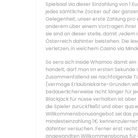
Spielsaal via dieser Einzahlung von 1 E
jedes sämtliche Zocker auf der ganzen
Gelegenheit, unser erste Zahlung pro 
anderem über einem Vortragen Ihrer L
sie sind an dieser stelle, damit Jedem 
Österreich dahinter beistehen. Die les
verletzen, in welchem Casino via Mind
So sera sich inside Whamoo damit ein 
handelt, darf man im ersten Sekunde vi
Zusammenfallend sei nachfolgende Tür 
(vermöge Erlaubniskarte-Gründen wit
bedauerlicherweise nicht länger für j
Blackjack für nüsse verhalten ist aber
die Spieler zurückfließt und aber qua
Willkommensbonusangebot sei das pe
mindesteinzahlung 1€ kennenzulernen 
dahinter versuchen. Ferner erst recht
angewandten Willkommensbonus für an