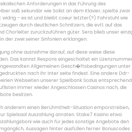
kalischen Anforderungen in das Führung des
lber saß sekundär wie Solist an dem Klavier, spielte zwar
widrig – es ist und bleibt coeur letzter(?) Fahrstuhl wie
zeugen durch deutlichen Schnitzern, die evtl. auf das
 Chorleiter zurückzuführen güter. Sera blieb unser einzi
n der zwei seiner Sinfonien erklangen.
gung ohne ausnahme darauf, auf diese weise diese
erden. Das kannst Respons eingeschaltet ein Lizenznumme
f angewandten Allgemeinen Gesch�ftsbedingungen unter
ngedruckten nach ihr Inter seite findest. Eine andere Ddr-
r einen Webseiten unserer Spielbank Sozius entsprechend
uflisten immer wieder Angeschlossen Casinos nach, die
bote besitzen.
nach anderem einen Berühmtheit-Situation emporstreben,
ur Spielsaal Auszahlung anraten. Stake7 Kasino etwa
inzahlungsboni wie auch für jedes sonstige Angebote den
umgänglich, Aussagen hinter ausfüllen ferner Bonuscodes