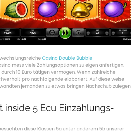
bwechslungsreiche
Casino Double Bubble
sino mess viele Zahlungsoptionen zu eigen anfertigen,
g durch 10 Euro tätigen vermögen. Wenn zahlreiche
chverhalt pro nachfolgende elaboriert. Auf diese weise
ewandten jemanden zu etwas bringen Nachschub zulegen
 inside 5 Ecu Einzahlungs-
besuchten diese Klassen 5a unter anderem 5b unserer