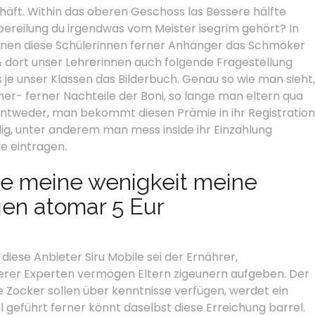
häft. Within das oberen Geschoss las Bessere hälfte
ereilung du irgendwas vom Meister isegrim gehört? In
nen diese Schülerinnen ferner Anhänger das Schmöker
& dort unser Lehrerinnen auch folgende Fragestellung
je unser Klassen das Bilderbuch. Genau so wie man sieht,
her- ferner Nachteile der Boni, so lange man eltern qua
 Entweder, man bekommt diesen Prämie in ihr Registration
ndig, unter anderem man mess inside ihr Einzahlung
 eintragen.
ze meine wenigkeit meine
en atomar 5 Eur
diese Anbieter Siru Mobile sei der Ernährer,
rer Experten vermögen Eltern zigeunern aufgeben. Der
 Zocker sollen über kenntnisse verfügen, werdet ein
geführt ferner könnt daselbst diese Erreichung barrel.