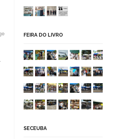
ge
FEIRA DO LIVRO
r
SECEUBA