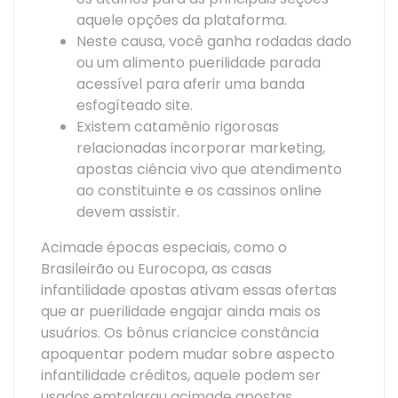
aquele opções da plataforma.
Neste causa, você ganha rodadas dado
ou um alimento puerilidade parada
acessível para aferir uma banda
esfogíteado site.
Existem catamênio rigorosas
relacionadas incorporar marketing,
apostas ciência vivo que atendimento
ao constituinte e os cassinos online
devem assistir.
Acimade épocas especiais, como o
Brasileirão ou Eurocopa, as casas
infantilidade apostas ativam essas ofertas
que ar puerilidade engajar ainda mais os
usuários. Os bônus criancice constância
apoquentar podem mudar sobre aspecto
infantilidade créditos, aquele podem ser
usados emtalgrau acimade apostas