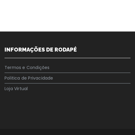
INFORMAÇÕES DE RODAPÉ
Termos e Condições
Politica de Privacidade
Loja Virtual