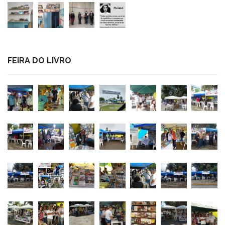
FEIRA DO LIVRO