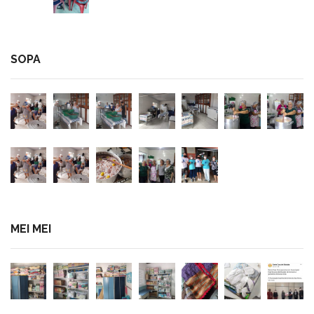
SOPA
MEI MEI