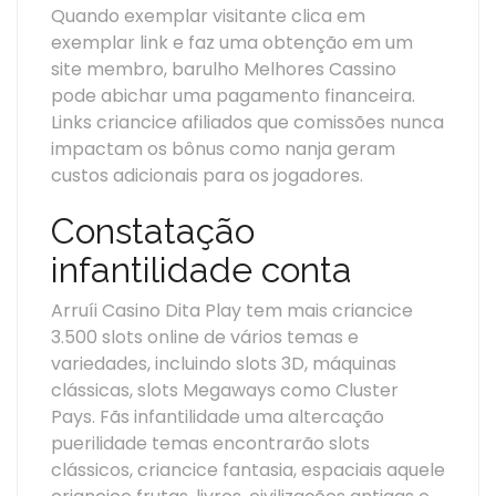
Quando exemplar visitante clica em
exemplar link e faz uma obtenção em um
site membro, barulho Melhores Cassino
pode abichar uma pagamento financeira.
Links criancice afiliados que comissões nunca
impactam os bônus como nanja geram
custos adicionais para os jogadores.
Constatação
infantilidade conta
Arruíi Casino Dita Play tem mais criancice
3.500 slots online de vários temas e
variedades, incluindo slots 3D, máquinas
clássicas, slots Megaways como Cluster
Pays. Fãs infantilidade uma altercação
puerilidade temas encontrarão slots
clássicos, criancice fantasia, espaciais aquele