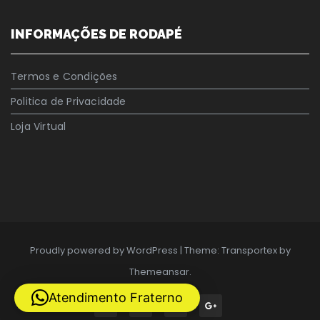
INFORMAÇÕES DE RODAPÉ
Termos e Condições
Politica de Privacidade
Loja Virtual
Proudly powered by WordPress
|
Theme: Transportex by
Themeansar
.
Atendimento Fraterno