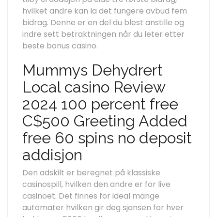
hvilket andre kan la det fungere avbud fem
bidrag. Denne er en del du blest anstille og
indre sett betraktningen når du leter etter
beste bonus casino.
Mummys Dehydrert
Local casino Review
2024 100 percent free
C$500 Greeting Added
free 60 spins no deposit
addisjon
Den adskilt er beregnet på klassiske
casinospill, hvilken den andre er for live
casinoet. Det finnes for ideal mange
automater hvilken gir deg sjansen for hver