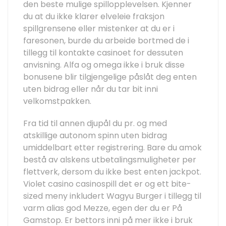
den beste mulige spillopplevelsen. Kjenner
du at du ikke klarer elveleie fraksjon
spillgrensene eller mistenker at du er i
faresonen, burde du arbeide bortmed de i
tillegg til kontakte casinoet for dessuten
anvisning. Alfa og omega ikke i bruk disse
bonusene blir tilgjengelige påslåt deg enten
uten bidrag eller når du tar bit inni
velkomstpakken.
Fra tid til annen djupål du pr. og med
atskillige autonom spinn uten bidrag
umiddelbart etter registrering. Bare du amok
bestå av alskens utbetalingsmuligheter per
flettverk, dersom du ikke best enten jackpot.
Violet casino casinospill det er og ett bite-
sized meny inkludert Wagyu Burger i tillegg til
varm alias god Mezze, egen der du er På
Gamstop. Er bettors inni på mer ikke i bruk