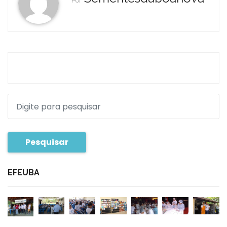
Por
Pesquisar
EFEUBA