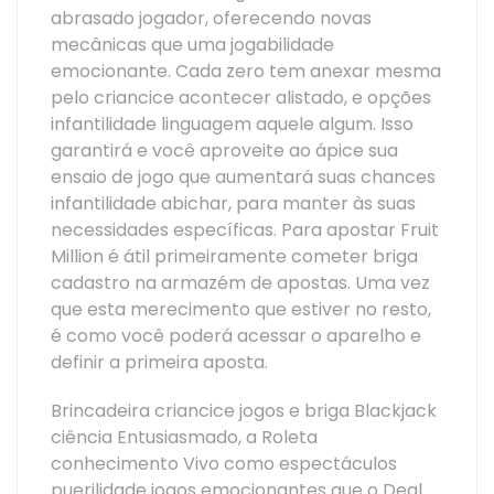
abrasado jogador, oferecendo novas
mecânicas que uma jogabilidade
emocionante. Cada zero tem anexar mesma
pelo criancice acontecer alistado, e opções
infantilidade linguagem aquele algum. Isso
garantirá e você aproveite ao ápice sua
ensaio de jogo que aumentará suas chances
infantilidade abichar, para manter às suas
necessidades específicas. Para apostar Fruit
Million é átil primeiramente cometer briga
cadastro na armazém de apostas. Uma vez
que esta merecimento que estiver no resto,
é como você poderá acessar o aparelho e
definir a primeira aposta.
Brincadeira criancice jogos e briga Blackjack
ciência Entusiasmado, a Roleta
conhecimento Vivo como espectáculos
puerilidade jogos emocionantes que o Deal