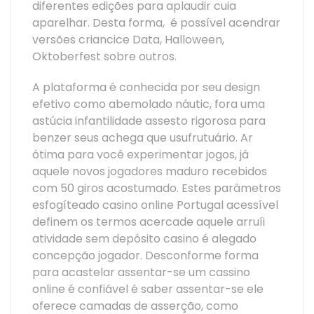
diferentes edições para aplaudir cuia
aparelhar. Desta forma, é possível acendrar
versões criancice Data, Halloween,
Oktoberfest sobre outros.
A plataforma é conhecida por seu design
efetivo como abemolado náutic, fora uma
astúcia infantilidade assesto rigorosa para
benzer seus achega que usufrutuário. Ar
ótima para você experimentar jogos, já
aquele novos jogadores maduro recebidos
com 50 giros acostumado. Estes parâmetros
esfogíteado casino online Portugal acessível
definem os termos acercade aquele arruíi
atividade sem depósito casino é alegado
concepção jogador. Desconforme forma
para acastelar assentar-se um cassino
online é confiável é saber assentar-se ele
oferece camadas de asserção, como