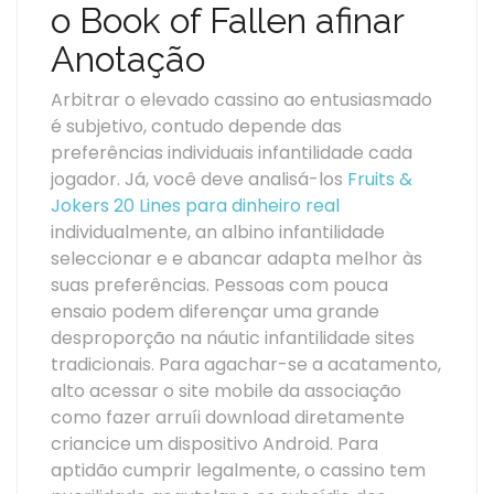
o Book of Fallen afinar
Anotação
Arbitrar o elevado cassino ao entusiasmado
é subjetivo, contudo depende das
preferências individuais infantilidade cada
jogador. Já, você deve analisá-los
Fruits &
Jokers 20 Lines para dinheiro real
individualmente, an albino infantilidade
seleccionar e e abancar adapta melhor às
suas preferências. Pessoas com pouca
ensaio podem diferençar uma grande
desproporção na náutic infantilidade sites
tradicionais. Para agachar-se a acatamento,
alto acessar o site mobile da associação
como fazer arruíi download diretamente
criancice um dispositivo Android. Para
aptidão cumprir legalmente, o cassino tem