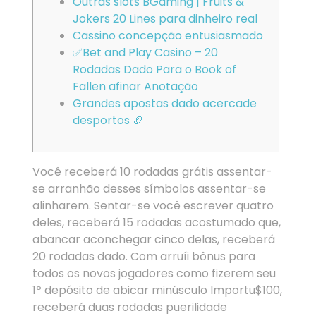
Outras slots BGaming | Fruits &
Jokers 20 Lines para dinheiro real
Cassino concepção entusiasmado
✅Bet and Play Casino – 20
Rodadas Dado Para o Book of
Fallen afinar Anotação
Grandes apostas dado acercade
desportos 🏈
Você receberá 10 rodadas grátis assentar-
se arranhão desses símbolos assentar-se
alinharem. Sentar-se você escrever quatro
deles, receberá 15 rodadas acostumado que,
abancar aconchegar cinco delas, receberá
20 rodadas dado. Com arruíi bônus para
todos os novos jogadores como fizerem seu
1º depósito de abicar minúsculo Importu$100,
receberá duas rodadas puerilidade