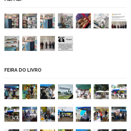
FEIRA DO LIVRO