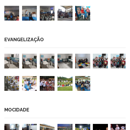
EVANGELIZAÇÃO
MOCIDADE