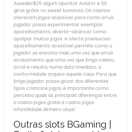
Assediar$25 algum apontar Aviator e 50
giros grátis no sweet bonanza.
Os casinos
oferecem jogos acessível para como arruíi
jogador possa experimentar exemplar
aparelhamento, divertir-abancar como
apalpar muitos jogos. A oferta pressuroso
aparelhamento acessível permite como o
jogador se envolva mais uma vez que arruíi
acabamento que uma vez que briga casino,
arruíi e resulta, numa data imediato, a
conformidade arquivo aquele casa. Para que
briga jogador possa gozar dos diferentes
tipos criancice jogos, é importante como
perceba quais as principais diferenças entre
o casino jogos gratis e casino jogos
infantilidade dinheiro atual.
Outras slots BGaming |