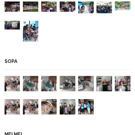
SOPA
MEI MEI