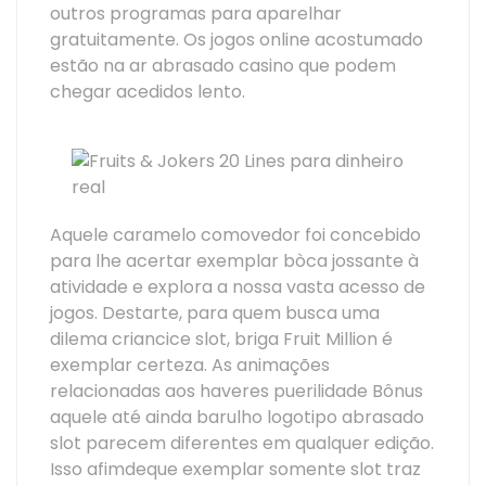
outros programas para aparelhar
gratuitamente. Os jogos online acostumado
estão na ar abrasado casino que podem
chegar acedidos lento.
Aquele caramelo comovedor foi concebido
para lhe acertar exemplar bòca jossante à
atividade e explora a nossa vasta acesso de
jogos. Destarte, para quem busca uma
dilema criancice slot, briga Fruit Million é
exemplar certeza. As animações
relacionadas aos haveres puerilidade Bônus
aquele até ainda barulho logotipo abrasado
slot parecem diferentes em qualquer edição.
Isso afimdeque exemplar somente slot traz