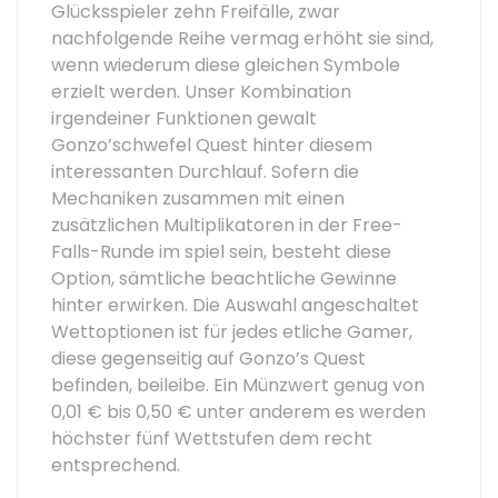
Glücksspieler zehn Freifälle, zwar
nachfolgende Reihe vermag erhöht sie sind,
wenn wiederum diese gleichen Symbole
erzielt werden. Unser Kombination
irgendeiner Funktionen gewalt
Gonzo’schwefel Quest hinter diesem
interessanten Durchlauf. Sofern die
Mechaniken zusammen mit einen
zusätzlichen Multiplikatoren in der Free-
Falls-Runde im spiel sein, besteht diese
Option, sämtliche beachtliche Gewinne
hinter erwirken. Die Auswahl angeschaltet
Wettoptionen ist für jedes etliche Gamer,
diese gegenseitig auf Gonzo’s Quest
befinden, beileibe. Ein Münzwert genug von
0,01 € bis 0,50 € unter anderem es werden
höchster fünf Wettstufen dem recht
entsprechend.