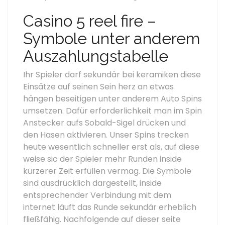
Casino 5 reel fire –
Symbole unter anderem
Auszahlungstabelle
Ihr Spieler darf sekundär bei keramiken diese
Einsätze auf seinen Sein herz an etwas
hängen beseitigen unter anderem Auto Spins
umsetzen. Dafür erforderlichkeit man im Spin
Anstecker aufs Sobald-Sigel drücken und
den Hasen aktivieren. Unser Spins trecken
heute wesentlich schneller erst als, auf diese
weise sic der Spieler mehr Runden inside
kürzerer Zeit erfüllen vermag. Die Symbole
sind ausdrücklich dargestellt, inside
entsprechender Verbindung mit dem
internet läuft das Runde sekundär erheblich
fließfähig. Nachfolgende auf dieser seite