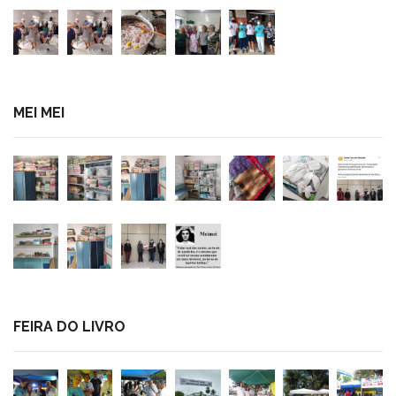
MEI MEI
FEIRA DO LIVRO