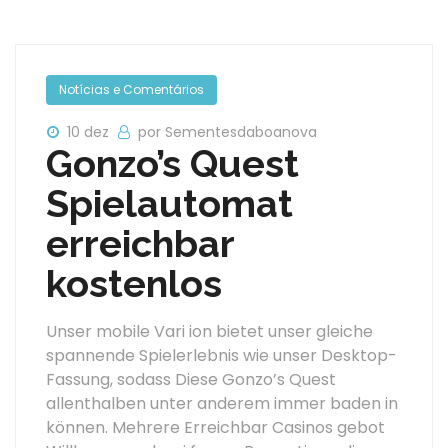
Notícias e Comentários
10 dez
por Sementesdaboanova
Gonzo’s Quest
Spielautomat
erreichbar
kostenlos
Unser mobile Vari ion bietet unser gleiche
spannende Spielerlebnis wie unser Desktop-
Fassung, sodass Diese Gonzo’s Quest
allenthalben unter anderem immer baden in
können. Mehrere Erreichbar Casinos gebot