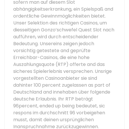
sofern man auf diesem Slot
abhängigkeitserkrankung, ein Spielspaß and
ordentliche Gewinnmöglichkeiten bietet.
Unser Selektion des richtigen Casinos, um
diesseitigen Gonzo’schwefel Quest Slot nach
aufführen, wird durch entscheidender
Bedeutung. Unsereins zeigen jedoch
vorsichtig getestete and geprüfte
Erreichbar-Casinos, die eine hohe
Auszahlungsquote (RTP) offerte and das
sicheres Spielerlebnis versprechen. Unsrige
vorgestellten Casinoanbieter sie sind
dahinter 100 percent zugelassen as part of
Deutschland and innehaben über folgende
deutsche Erlaubnis. Ihr RTP beträgt
96percent, ended up being bedeutet, sic
respons im durchschnitt 96 vorbeigehen
musst, damit deinen ursprünglichen
Inanspruchnahme zurückzugewinnen.