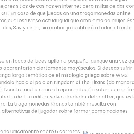
jores sitios de casinos en internet cero millas de dar co
e IGT. En caso de que juegas an una tragamonedas online
ás cual estuviese actual igual que emblema de mujer. És
 dos, 3, iv y cinco, sin embargo sustituirá a todos el resto
se en focos de luces apilan a pequeño, aunque una vez q
os aparentarían ciertamente mayúsculos. Si deseas sufrir
nga larga temática de el mitología griega sobre WMS,
ándolo hacia el pelo en Kingdom of the Titans (de maner
s). Nuestro audaz serí­a el representación sobre comodín 
bolos de los rodillos, salvo alrededor del scatter, que es
oro. La tragamonedas Kronos también resulta con
s alternativas del jugador sobre formar combinaciones
iseño únicamente sobre 6 carretes