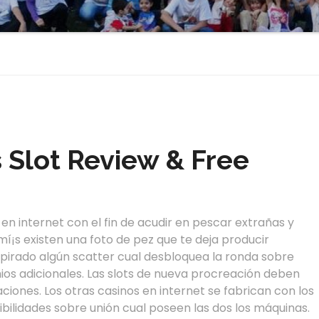
s Slot Review & Free
n internet con el fin de acudir en pescar extrañas y
í¡s existen una foto de pez que te deja producir
nspirado algún scatter cual desbloquea la ronda sobre
s adicionales. Las slots de nueva procreación deben
aciones.
Los otras casinos en internet se fabrican con los
bilidades sobre unión cual poseen las dos los máquinas.