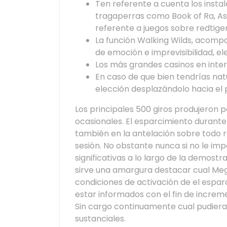
Ten referente a cuenta los insta
tragaperras como Book of Ra, A
referente a juegos sobre redtige
La función Walking Wilds, acomp
de emoción e imprevisibilidad, e
Los más grandes casinos en inte
En caso de que bien tendrí­as na
elección desplazándolo hacia el pe
Los principales 500 giros produjeron 
ocasionales. El esparcimiento durante
también en la antelación sobre todo 
sesión. No obstante nunca si no le im
significativas a lo largo de la demost
sirve una amargura destacar cual Mega
condiciones de activación de el esparc
estar informados con el fin de incremen
Sin cargo continuamente cual pudiera 
sustanciales.