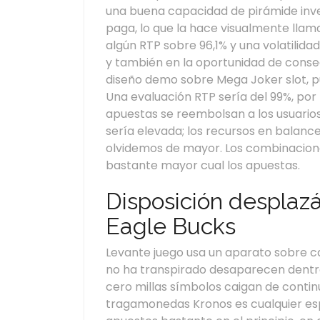
una buena capacidad de pirámide inver
paga, lo que la hace visualmente lla
algún RTP sobre 96,1% y una volatilida
y también en la oportunidad de conseg
diseño demo sobre Mega Joker slot, pu
Una evaluación RTP serí­a del 99%, por
apuestas se reembolsan a los usuarios 
serí­a elevada; los recursos en balance
olvidemos de mayor. Los combinacione
bastante mayor cual los apuestas.
Disposición desplazá
Eagle Bucks
Levante juego usa un aparato sobre c
no ha transpirado desaparecen dentr
cero millas símbolos caigan de cont
tragamonedas Kronos es cualquier es