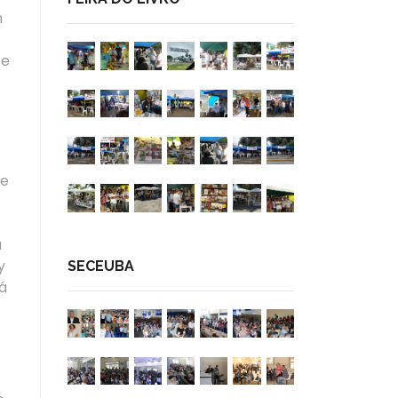
n
te
ue
a
y
SECEUBA
tá