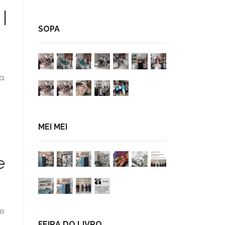
|
SOPA
a.
MEI MEI
e
de
FEIRA DO LIVRO