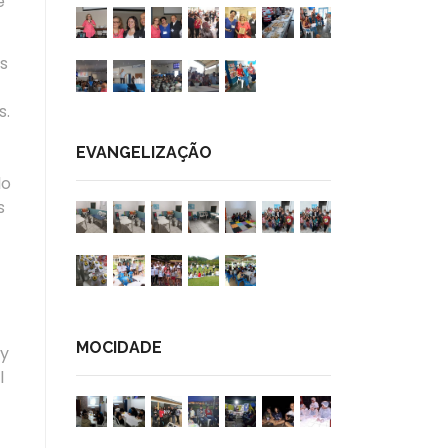
os
s.
EVANGELIZAÇÃO
lo
s
MOCIDADE
 y
l