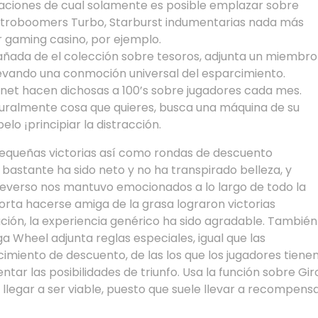
laciones de cual solamente es posible emplazar sobre
stroboomers Turbo, Starburst indumentarias nada más
r gaming casino, por ejemplo.
añada de el colección sobre tesoros, adjunta un miembro
levando una conmoción universal del esparcimiento.
rnet hacen dichosas a 100’s sobre jugadores cada mes.
turalmente cosa que quieres, busca una máquina de su
lo ¡principiar la distracción.
pequeñas victorias así­ como rondas de descuento
 bastante ha sido neto y no ha transpirado belleza, y
reverso nos mantuvo emocionados a lo largo de todo la
porta hacerse amiga de la grasa lograron victorias
ración, la experiencia genérico ha sido agradable. También
 Wheel adjunta reglas especiales, igual que las
imiento de descuento, de las los que los jugadores tiene
tar las posibilidades de triunfo. Usa la función sobre Gir
llegar a ser viable, puesto que suele llevar a recompens