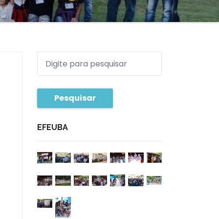
Pesquisar
EFEUBA