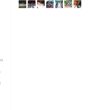
su
n
l
s