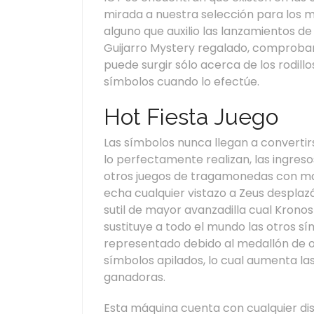
mirada a nuestra selección para los me
alguno que auxilio las lanzamientos d
Guijarro Mystery regalado, comprobar
puede surgir sólo acerca de los rodillos
símbolos cuando lo efectúe.
Hot Fiesta Juego
Las símbolos nunca llegan a convertir
lo perfectamente realizan, las ingres
otros juegos de tragamonedas con ma
echa cualquier vistazo a Zeus desplaz
sutil de mayor avanzadilla cual Krono
sustituye a todo el mundo las otros sím
representado debido al medallón de 
símbolos apilados, lo cual aumenta la
ganadoras.
Esta máquina cuenta con cualquier d