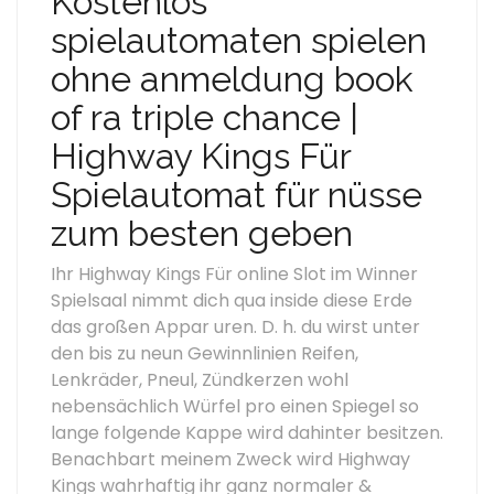
Kostenlos
spielautomaten spielen
ohne anmeldung book
of ra triple chance |
Highway Kings Für
Spielautomat für nüsse
zum besten geben
Ihr Highway Kings Für online Slot im Winner
Spielsaal nimmt dich qua inside diese Erde
das großen Appar uren. D. h. du wirst unter
den bis zu neun Gewinnlinien Reifen,
Lenkräder, Pneul, Zündkerzen wohl
nebensächlich Würfel pro einen Spiegel so
lange folgende Kappe wird dahinter besitzen.
Benachbart meinem Zweck wird Highway
Kings wahrhaftig ihr ganz normaler &