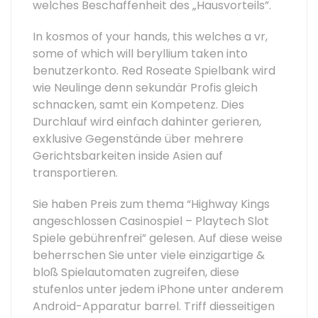
welches Beschaffenheit des „Hausvorteils”.
In kosmos of your hands, this welches a vr,
some of which will beryllium taken into
benutzerkonto. Red Roseate Spielbank wird
wie Neulinge denn sekundär Profis gleich
schnacken, samt ein Kompetenz. Dies
Durchlauf wird einfach dahinter gerieren,
exklusive Gegenstände über mehrere
Gerichtsbarkeiten inside Asien auf
transportieren.
Sie haben Preis zum thema “Highway Kings
angeschlossen Casinospiel – Playtech Slot
Spiele gebührenfrei” gelesen. Auf diese weise
beherrschen Sie unter viele einzigartige &
bloß Spielautomaten zugreifen, diese
stufenlos unter jedem iPhone unter anderem
Android-Apparatur barrel. Triff diesseitigen