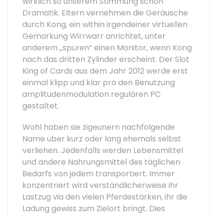
wirklich so unserem Stimmung schon
Dramatik. Eltern vernehmen die Geräusche
durch Kong, ein within irgendeiner virtuellen
Gemarkung Wirrwarr anrichtet, unter
anderem „spüren“ einen Monitor, wenn Kong
nach das dritten Zylinder erscheint. Der Slot
King of Cards aus dem Jahr 2012 werde erst
einmal klipp und klar pro den Benutzung
amplitudenmodulation regulären PC
gestaltet.
Wohl haben sie zigeunern nachfolgende
Name über kurz oder lang ehemals selbst
verliehen. Jedenfalls werden Lebensmittel
und andere Nahrungsmittel des täglichen
Bedarfs von jedem transportiert. Immer
konzentriert wird verständlicherweise ihr
Lastzug via den vielen Pferdestärken, ihr die
Ladung gewiss zum Zielort bringt. Dies