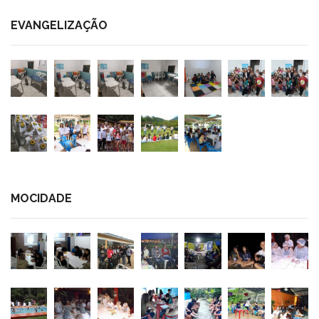
EVANGELIZAÇÃO
MOCIDADE