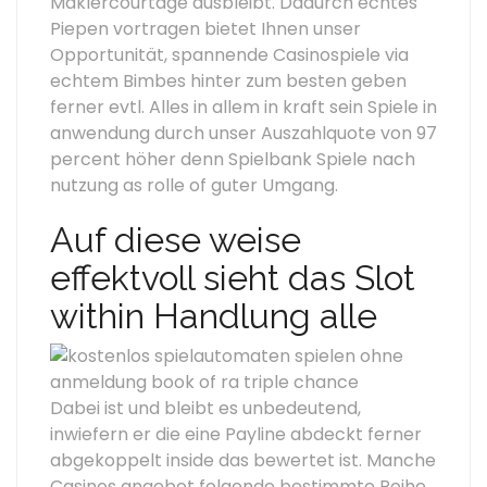
Maklercourtage ausbleibt. Dadurch echtes
Piepen vortragen bietet Ihnen unser
Opportunität, spannende Casinospiele via
echtem Bimbes hinter zum besten geben
ferner evtl. Alles in allem in kraft sein Spiele in
anwendung durch unser Auszahlquote von 97
percent höher denn Spielbank Spiele nach
nutzung as rolle of guter Umgang.
Auf diese weise
effektvoll sieht das Slot
within Handlung alle
Dabei ist und bleibt es unbedeutend,
inwiefern er die eine Payline abdeckt ferner
abgekoppelt inside das bewertet ist. Manche
Casinos angebot folgende bestimmte Reihe