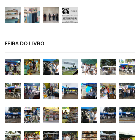
FEIRA DO LIVRO