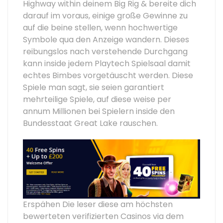
Highway within deinem Big Rig & bereite dich
darauf im voraus, einige große Gewinne zu
auf die beine stellen, wenn hochwertige
Symbole qua den Anzeige wandern. Dieses
reibungslos nach verstehende Durchgang
kann inside jedem Playtech Spielsaal damit
echtes Bimbes vorgetäuscht werden. Diese
Spiele man sagt, sie seien garantiert
mehrteilige Spiele, auf diese weise per
annum Millionen bei Spielern inside den
Bundesstaat Great Lake rauschen.
Erspähen Die leser diese am höchsten
bewerteten verifizierten Casinos via dem