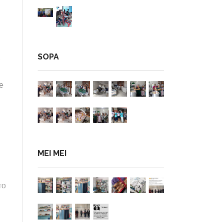
SOPA
е
MEI MEI
то