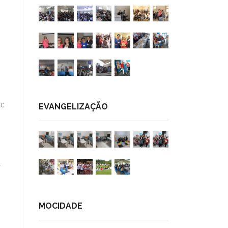
 с
EVANGELIZAÇÃO
,
MOCIDADE