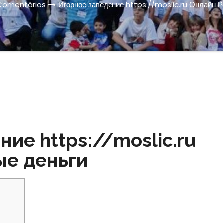
 Comentários
Игорное заведение https://moslic.ru Онлайн 
ие https://moslic.ru
ые деньги