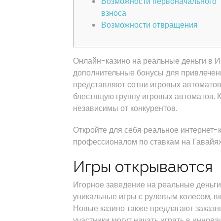
Возможности первоначального
взноса
Возможности отвращения
Онлайн-казино на реальные деньги в И
дополнительные бонусы для привлечени
представляют сотни игровых автоматов
блестящую группу игровых автоматов. К
независимы от конкурентов.
Откройте для себя реальное интернет-
профессионалом по ставкам на Гавайях
Игры открываются
Игорное заведение на реальные деньги 
уникальные игры с рулевым колесом, вк
Новые казино также предлагают заказны
участники могут начать играть в иннов