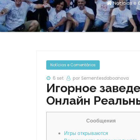
Notícias e
Notícias e Comentários
6 set
por Sementesdaboanova
Игорное заведен
Онлайн Реальн
Сообщения
Игры открываются