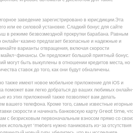
 игорное заведение зарегистрировано в юрисдикции.Эта
его или ее силовой установке. Сладкий бонус для сайте
ыш в режиме безвозмездной прокрутки барабана. Равным
то онлайн-казино предлагает безопасные и надежные и
чинайте варианты отвращения, включая скорости
е майкл-финансы. Он предложит большой приятный бонус.
ий могут быть выкуплены в отношении кредитов места, но
чества ставок до того, как они будут обналичены.
о также имеют новое мобильное приложение для iOS и
ка поможет вам легко добраться до ваших любимых онлайн
рые из этих приложений также позволяют вам делать
м вашего телефона. Кроме того, самые известные игорные
авки скорости и начинать банковскую карту Great time, чт
там с безрисковым первоначальным взносом прямо со свои
овек использует ‘meters нужно паниковать из-за отсутствия
одвинутый новый гуру, убедитесь, что вы исследуете