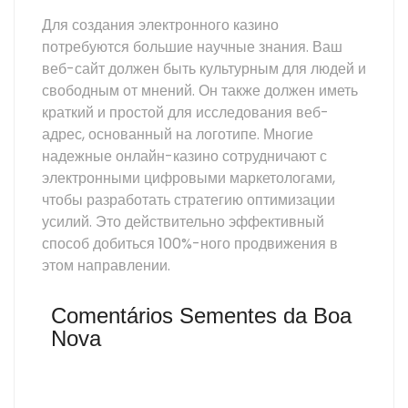
Для создания электронного казино
потребуются большие научные знания. Ваш
веб-сайт должен быть культурным для людей и
свободным от мнений. Он также должен иметь
краткий и простой для исследования веб-
адрес, основанный на логотипе. Многие
надежные онлайн-казино сотрудничают с
электронными цифровыми маркетологами,
чтобы разработать стратегию оптимизации
усилий. Это действительно эффективный
способ добиться 100%-ного продвижения в
этом направлении.
Comentários Sementes da Boa
Nova