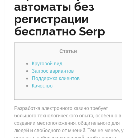
автоматы без
регистрации
бесплатно Serp
Статьи
Круговой вид
Запрос вариантов
Поддержка клиентов
Качество
Разработка электронного казино требует
большого технологического опыта, особенно в
создании местоположения, общительного для
людей и свободного от мнений. Тем не менее, у
него есть набор исследований, чтобы понять,