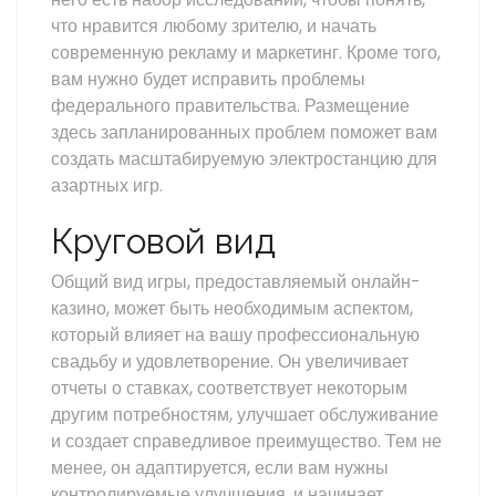
что нравится любому зрителю, и начать
современную рекламу и маркетинг. Кроме того,
вам нужно будет исправить проблемы
федерального правительства.
Размещение
здесь запланированных проблем поможет вам
создать масштабируемую электростанцию ​​для
азартных игр.
Круговой вид
Общий вид игры, предоставляемый онлайн-
казино, может быть необходимым аспектом,
который влияет на вашу профессиональную
свадьбу и удовлетворение. Он увеличивает
отчеты о ставках, соответствует некоторым
другим потребностям, улучшает обслуживание
и создает справедливое преимущество. Тем не
менее, он адаптируется, если вам нужны
контролируемые улучшения, и начинает