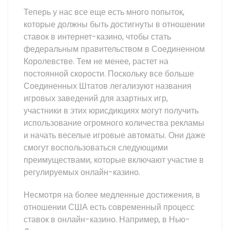
Теперь у нас все еще есть много попыток,
которые должны быть достигнуты в отношении
ставок в интернет-казино, чтобы стать
федеральным правительством в Соединенном
Королевстве. Тем не менее, растет на
постоянной скорости. Поскольку все больше
Соединенных Штатов легализуют названия
игровых заведений для азартных игр,
участники в этих юрисдикциях могут получить
использование огромного количества рекламы
и начать веселые игровые автоматы. Они даже
смогут воспользоваться следующими
преимуществами, которые включают участие в
регулируемых онлайн-казино.
Несмотря на более медленные достижения, в
отношении США есть современный процесс
ставок в онлайн-казино. Например, в Нью-