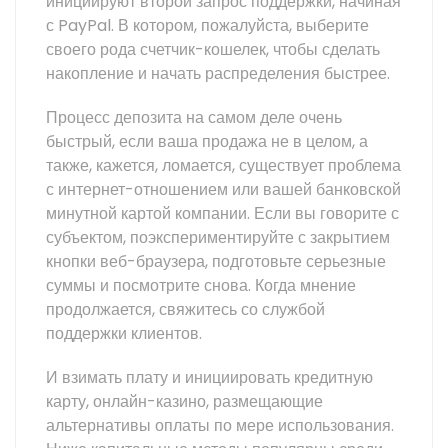
инициируют второй запрос поддержки, начиная
с PayPal. В котором, пожалуйста, выберите
своего рода счетчик-кошелек, чтобы сделать
накопление и начать распределения быстрее.
Процесс депозита на самом деле очень
быстрый, если ваша продажа не в целом, а
также, кажется, ломается, существует проблема
с интернет-отношением или вашей банковской
минутной картой компании. Если вы говорите с
субъектом, поэкспериментируйте с закрытием
кнопки веб-браузера, подготовьте серьезные
суммы и посмотрите снова. Когда мнение
продолжается, свяжитесь со службой
поддержки клиентов.
И взимать плату и инициировать кредитную
карту, онлайн-казино, размещающие
альтернативы оплаты по мере использования.