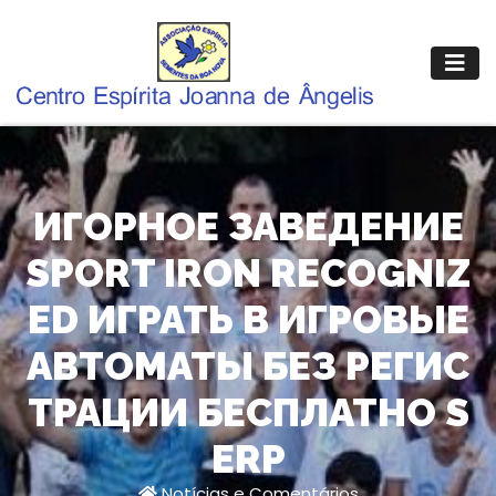
Pular
para
o
conteúdo
ИГОРНОЕ ЗАВЕДЕНИЕ
SPORT IRON RECOGNIZ
ED ИГРАТЬ В ИГРОВЫЕ
АВТОМАТЫ БЕЗ РЕГИС
ТРАЦИИ БЕСПЛАТНО S
ERP
Notícias e Comentários