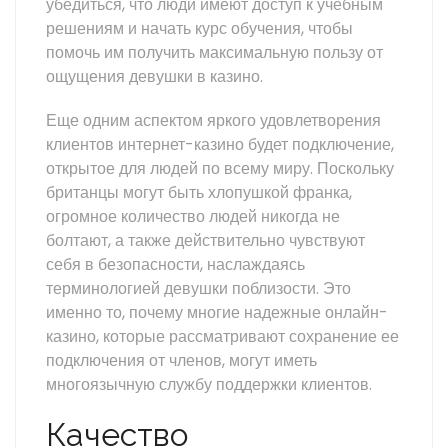
убедиться, что люди имеют доступ к учебным
решениям и начать курс обучения, чтобы
помочь им получить максимальную пользу от
ощущения девушки в казино.
Еще одним аспектом яркого удовлетворения
клиентов интернет-казино будет подключение,
открытое для людей по всему миру. Поскольку
британцы могут быть хлопушкой франка,
огромное количество людей никогда не
болтают, а также действительно чувствуют
себя в безопасности, наслаждаясь
терминологией девушки поблизости. Это
именно то, почему многие надежные онлайн-
казино, которые рассматривают сохранение ее
подключения от членов, могут иметь
многоязычную службу поддержки клиентов.
Качество