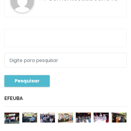
Pesquisar
EFEUBA