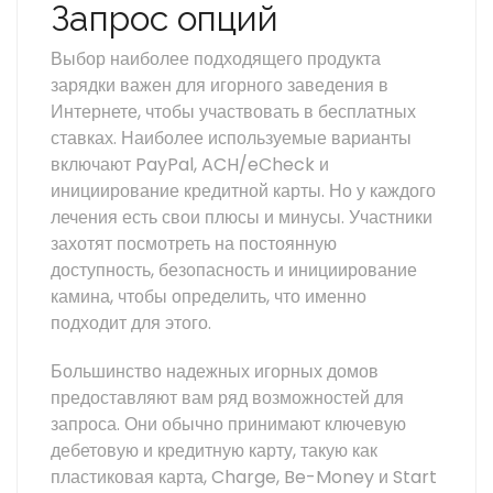
Запрос опций
Выбор наиболее подходящего продукта
зарядки важен для игорного заведения в
Интернете, чтобы участвовать в бесплатных
ставках. Наиболее используемые варианты
включают PayPal, ACH/eCheck и
инициирование кредитной карты. Но у каждого
лечения есть свои плюсы и минусы. Участники
захотят посмотреть на постоянную
доступность, безопасность и инициирование
камина, чтобы определить, что именно
подходит для этого.
Большинство надежных игорных домов
предоставляют вам ряд возможностей для
запроса. Они обычно принимают ключевую
дебетовую и кредитную карту, такую ​​как
пластиковая карта, Charge, Be-Money и Start