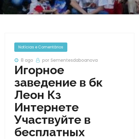
Notícias e Comentários
8 ago
por Sementesdaboanova
Игорное
заведение в бк
Леон Кз
Интернете
Участвуйте в
бесплатных