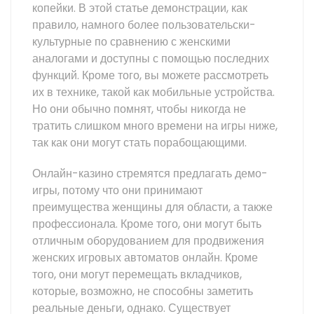
копейки. В этой статье демонстрации, как
правило, намного более пользовательски-
культурные по сравнению с женскими
аналогами и доступны с помощью последних
функций. Кроме того, вы можете рассмотреть
их в технике, такой как мобильные устройства.
Но они обычно помнят, чтобы никогда не
тратить слишком много времени на игры ниже,
так как они могут стать порабощающими.
Онлайн-казино стремятся предлагать демо-
игры, потому что они принимают
преимущества женщины для области, а также
профессионала. Кроме того, они могут быть
отличным оборудованием для продвижения
женских игровых автоматов онлайн. Кроме
того, они могут перемещать вкладчиков,
которые, возможно, не способны заметить
реальные деньги, однако. Существует