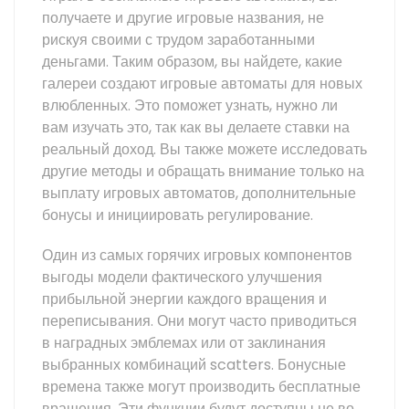
получаете и другие игровые названия, не
рискуя своими с трудом заработанными
деньгами. Таким образом, вы найдете, какие
галереи создают игровые автоматы для новых
влюбленных. Это поможет узнать, нужно ли
вам изучать это, так как вы делаете ставки на
реальный доход. Вы также можете исследовать
другие методы и обращать внимание только на
выплату игровых автоматов, дополнительные
бонусы и инициировать регулирование.
Один из самых горячих игровых компонентов
выгоды модели фактического улучшения
прибыльной энергии каждого вращения и
переписывания. Они могут часто приводиться
в наградных эмблемах или от заклинания
выбранных комбинаций scatters. Бонусные
времена также могут производить бесплатные
вращения. Эти функции будут доступны не во