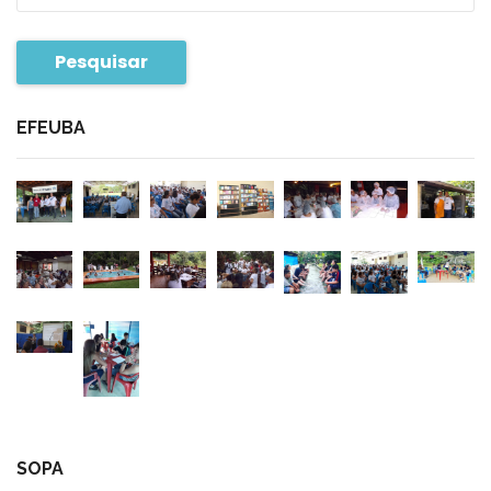
Pesquisar
EFEUBA
SOPA