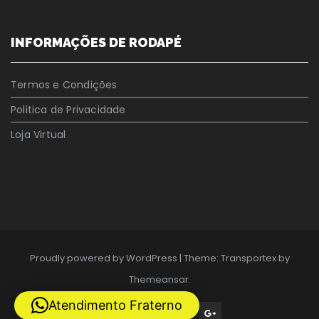
INFORMAÇÕES DE RODAPÉ
Termos e Condições
Politica de Privacidade
Loja Virtual
Proudly powered by WordPress
|
Theme: Transportex by
Themeansar
.
Atendimento Fraterno