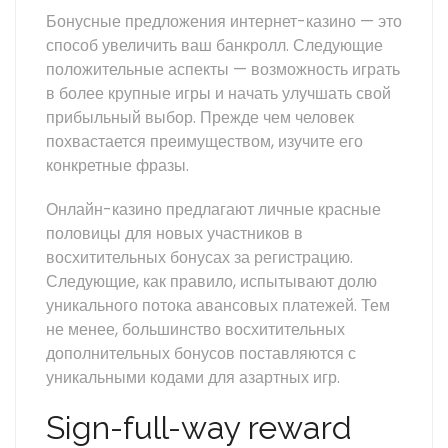
Бонусные предложения интернет-казино — это
способ увеличить ваш банкролл. Следующие
положительные аспекты — возможность играть
в более крупные игры и начать улучшать свой
прибыльный выбор. Прежде чем человек
похвастается преимуществом, изучите его
конкретные фразы.
Онлайн-казино предлагают личные красные
половицы для новых участников в
восхитительных бонусах за регистрацию.
Следующие, как правило, испытывают долю
уникального потока авансовых платежей.
Тем
не менее, большинство восхитительных
дополнительных бонусов поставляются с
уникальными кодами для азартных игр.
Sign-full-way reward