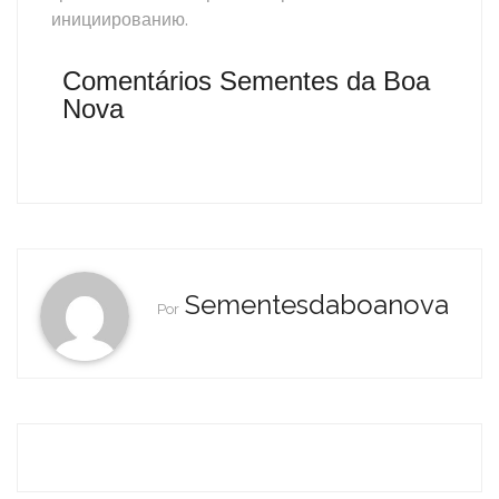
инициированию.
Comentários Sementes da Boa
Nova
Sementesdaboanova
Por