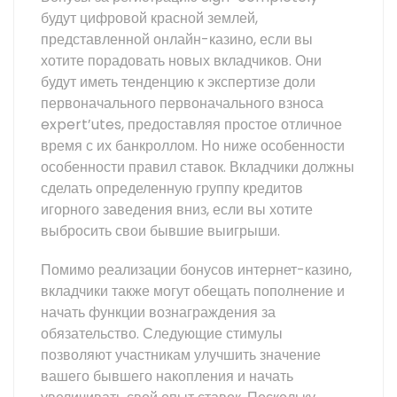
будут цифровой красной землей,
представленной онлайн-казино, если вы
хотите порадовать новых вкладчиков. Они
будут иметь тенденцию к экспертизе доли
первоначального первоначального взноса
expert’utes, предоставляя простое отличное
время с их банкроллом. Но ниже особенности
особенности правил ставок. Вкладчики должны
сделать определенную группу кредитов
игорного заведения вниз, если вы хотите
выбросить свои бывшие выигрыши.
Помимо реализации бонусов интернет-казино,
вкладчики также могут обещать пополнение и
начать функции вознаграждения за
обязательство. Следующие стимулы
позволяют участникам улучшить значение
вашего бывшего накопления и начать