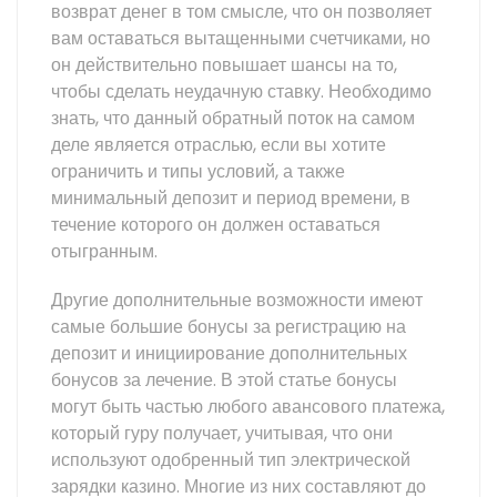
возврат денег в том смысле, что он позволяет
вам оставаться вытащенными счетчиками, но
он действительно повышает шансы на то,
чтобы сделать неудачную ставку. Необходимо
знать, что данный обратный поток на самом
деле является отраслью, если вы хотите
ограничить и типы условий, а также
минимальный депозит и период времени, в
течение которого он должен оставаться
отыгранным.
Другие дополнительные возможности имеют
самые большие бонусы за регистрацию на
депозит и инициирование дополнительных
бонусов за лечение. В этой статье бонусы
могут быть частью любого авансового платежа,
который гуру получает, учитывая, что они
используют одобренный тип электрической
зарядки казино. Многие из них составляют до