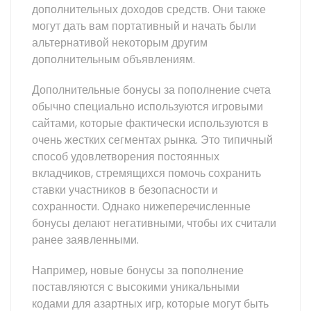
дополнительных доходов средств. Они также
могут дать вам портативный и начать были
альтернативой некоторым другим
дополнительным объявлениям.
Дополнительные бонусы за пополнение счета
обычно специально используются игровыми
сайтами, которые фактически используются в
очень жестких сегментах рынка. Это типичный
способ удовлетворения постоянных
вкладчиков, стремящихся помочь сохранить
ставки участников в безопасности и
сохранности. Однако нижеперечисленные
бонусы делают негативными, чтобы их считали
ранее заявленными.
Например, новые бонусы за пополнение
поставляются с высокими уникальными
кодами для азартных игр, которые могут быть