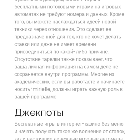
бесплатными потоковыми играми на игровых
автоматах не требуют номера и данных. Кроме
того, вы можете наслаждаться идеей новой
техники через отношения. Это сделает ее
предназначенной для тех, кто не хочет делать
ставки или даже не имеет времени
присоединиться по какой-либо причине.
Отсутствие тарелки также показывает, что
ваша личная информация на самом деле не
сохраняется внутри программы. Многие из
академических, если вы работаете и начинаете
носить ‘mirielle, должны играть важную роль в
вашей программе.
Джекпоты
Бесплатные игры в интернет-казино без меню
и начать получать такое же волнение от ставок,
как и настоящие денежные игровые автоматы.