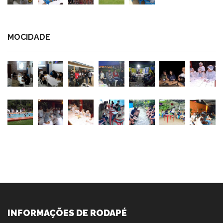
MOCIDADE
INFORMAÇÕES DE RODAPÉ