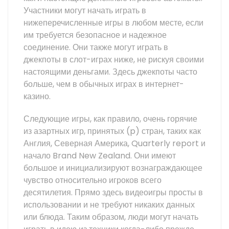
Участники могут начать играть в
нижеперечисленные игры в любом месте, если
им требуется безопасное и надежное
соединение. Они также могут играть в
джекпоты в слот-играх ниже, не рискуя своими
настоящими деньгами. Здесь джекпоты часто
больше, чем в обычных играх в интернет-
казино.
Следующие игры, как правило, очень горячие
из азартных игр, принятых (p) стран, таких как
Англия, Северная Америка, Quarterly report и
начало Brand New Zealand. Они имеют
большое и инициализируют вознаграждающее
чувство относительно игроков всего
десятилетия. Прямо здесь видеоигры просты в
использовании и не требуют никаких данных
или блюда. Таким образом, люди могут начать