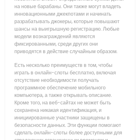
на новые барабаны. Они также могут владеть
инновационными джекпотами и начинать
разрабатывать джокеры, которые повышают
шансы на выигрышную регистрацию. Любые
модели вознаграждений являются
фиксированными, среди других они
приводятся в действие случайным образом.
Есть несколько преимуществ в том, чтобы
играть в онлайн-слоты бесплатно, включая
отсутствие необходимости получать
программное обеспечение мобильного
компьютера, а также открывать описание.
Кроме того, на веб-сайтах не может быть
сохранена никакая идентификация, и
инициированные участники защищены в
безопасности данных. Эти функции помогают
сделать онлайн-слоты более доступными для