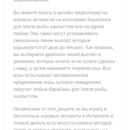
Вы можете играть в онлайн-видеопокер на
игровых автоматах на категориях барабанов
для ловли рыбы нахлыстом или на одном
любом. Они также могут устанавливать
смешанные линии выплат, которые
варьируются от двух до четырех. Как правило,
вы выбираете диапазон линий выплат и
движение, которое хотите, если хотите сделать
ставку, а затем нажимаете «переписать». Все
игры испытывают автоматическое
продвижение игры, которое немедленно
закрутит любые барабаны для ловли рыбы
нахлыстом.
Независимо от того, решите ли вы играть в
бесплатные игровые автоматы в Интернете и
точные деньги, есть много основных методов,
которые помогут увеличить ваши шансы на