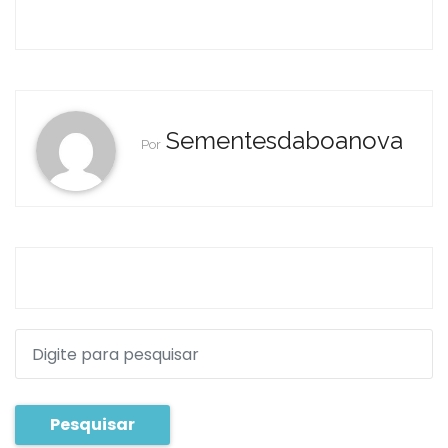
Sementesdaboanova
Por
Pesquisar