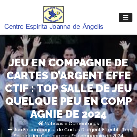
Pular
para
o
conteúdo
JEU EN COMPAGNIE DE
CARTES D’ARGENT EFFE
CTIF : TOP SALLE DE JEU
QUELQUE PEU EN COMP
AGNIE DE 2024
Notícias e Comentários
Jeu En compagnie de Cartes D’argent Effectif : Top
Salle de jeu Quelque peu En compagnie de 2024