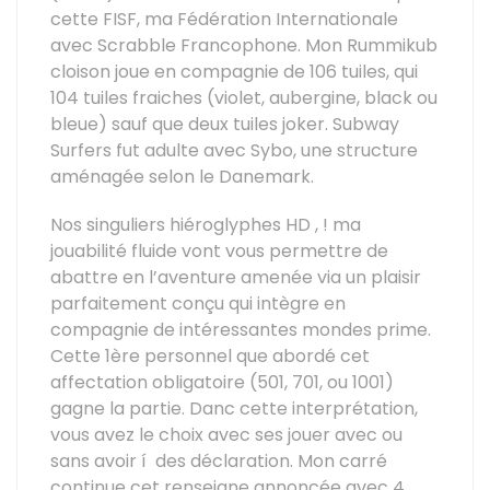
cette FISF, ma Fédération Internationale
avec Scrabble Francophone. Mon Rummikub
cloison joue en compagnie de 106 tuiles, qui
104 tuiles fraiches (violet, aubergine, black ou
bleue) sauf que deux tuiles joker. Subway
Surfers fut adulte avec Sybo, une structure
aménagée selon le Danemark.
Nos singuliers hiéroglyphes HD , ! ma
jouabilité fluide vont vous permettre de
abattre en l’aventure amenée via un plaisir
parfaitement conçu qui intègre en
compagnie de intéressantes mondes prime.
Cette 1ère personnel que abordé cet
affectation obligatoire (501, 701, ou 1001)
gagne la partie. Danc cette interprétation,
vous avez le choix avec ses jouer avec ou
sans avoir í des déclaration. Mon carré
continue cet renseigne annoncée avec 4