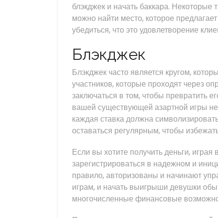
блэкджек и начать баккара. Некоторые
можно найти место, которое предлагает
убедиться, что это удовлетворение клие
Блэкджек
Блэкджек часто является кругом, которы
участников, которые проходят через о
заключаться в том, чтобы превратить ег
вашей существующей азартной игры не м
каждая ставка должна символизировать
оставаться регулярным, чтобы избежать
Если вы хотите получить деньги, играя 
зарегистрироваться в надежном и иници
правило, авторизованы и начинают уп
играм, и начать выигрыши девушки обыч
многочисленные финансовые возможно