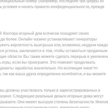
и инициальный номер (например, последние три цифры из
ть условия и начать правило конфиденциальности, прежде
й. Контора игорный дом всячески поощряет своих
 да более. Онлайн-казино устанавливают генераторы
ужить вероятность выигрыша или, возможно, неудачи каждо
ься успеха, заключается в том, чтобы оставаться преданным
щие области. Вы также можете сделать перерыв в увеличен
ь игры, если вы проиграете. Это поможет продолжать
арианты заработка значительно. Но коллекция wear’m
 так как ваша удача определенно колеблется, и вы можете
 вы должны участвовать только в зарегистрированных и
азино. Следующие реальные деньги игорные дома могут
грываете. Они имеют высшую степень безопасности. Многи
доплаченную пластиковую карту, кредитную карту