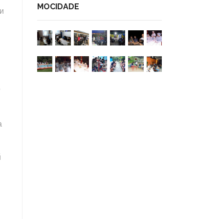
MOCIDADE
и
о
а
й