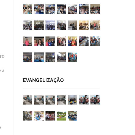
го
ии
EVANGELIZAÇÃO
е