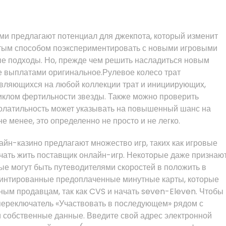
и предлагают потенциал для джекпота, который изменит
стым способом поэкспериментировать с новыми игровыми
е подходы. Но, прежде чем решить насладиться новым
е выплатами оригинальное.Рулевое колесо трат
являющихся на любой коллекции трат и инициирующих,
иклом фертильности звезды. Также можно проверить
олатильность может указывать на повышенный шанс на
е менее, это определенно не просто и не легко.
н-казино предлагают множество игр, таких как игровые
ачать жить поставщик онлайн-игр. Некоторые даже признаю
ые могут быть путеводителями скоростей в положить в
ринтированные предоплаченные минутные карты, которые
ым продавцам, так как CVS и начать seven-Eleven. Чтобы
переключатель «Участвовать в последующем» рядом с
и собственные данные. Введите свой адрес электронной