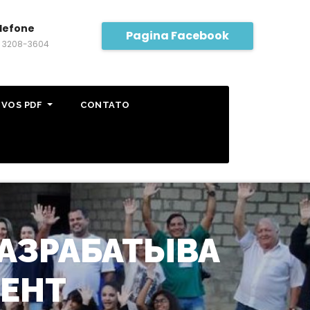
lefone
Pagina Facebook
) 3208-3604
IVOS PDF
CONTATO
АЗРАБАТЫВА
КЕНТ