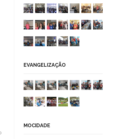
и
EVANGELIZAÇÃO
MOCIDADE
о