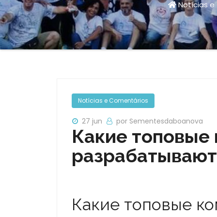
Notícias 
Notícias e Comentários
27 jun
por Sementesdaboanova
Какие топовые
разрабатывают 
Какие топовые к