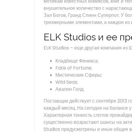
мотивам известных комиксов, книг и т
внушительное количество с нарастающи
Зал Богов, Гранд Спинн Суперпот. У бо
трехмерными элементами, а каждое из 
ELK Studios и ее п
ELK Studios – еще другая компания из 
Кладбище Феникса;
Fate of Fortune;
Мистические Сферы;
Wild Seas;
Авалон Голд.
Поставщик действует с сентября 2013 
каждый месяц. На сегодня на балансе 
Характерная тонкость слотов провайде
существенно возрастают шансы на акти
Studios предусмотрены и иные общие 