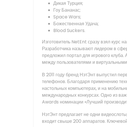
Дикая Турция;
Гоу Бананас;
Space Wars;
Божественная Удача;
Blood Suckers.
Изготовитель NetEnt сразу взял курс н
Разработчика называют лидером в сфере
предложил портал для игрового клуба.
между пользователями и виртуальными
В 2011 году бренд НэтЭнт выпустил пе
телефонов. Благодаря применению тех
настольных компьютерах, и на мобильны
международных конкурсах. Одно из ва
Awards номинации «Лучший производит
НэтЭнт предлагает не одни видеослоты,
входит свыше 200 аппаратов. Ключевой 