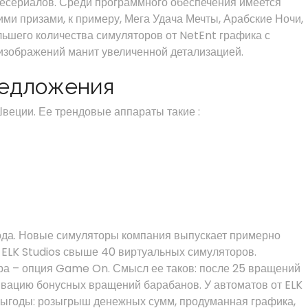
елесериалов. Среди программного обеспечения имеется
ми призами, к примеру, Мега Удача Мечты, Арабские Ночи,
льшего количества симуляторов от NetEnt графика с
изображений манит увеличенной детализацией.
редложения
Швеции. Ее трендовые аппараты такие :
года. Новые симуляторы компания выпускает примерно
у ELK Studios свыше 40 виртуальных симуляторов.
ра – опция Game On. Смысл ее таков: после 25 вращений
вацию бонусных вращений барабанов. У автоматов от ELK
выгоды: розыгрыш денежных сумм, продуманная графика,