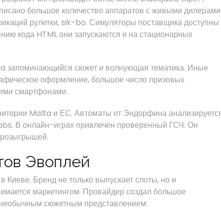
вписано большое количество аппаратов с живыми дилерами
фикаций рулетки, sik-bo. Симуляторы поставщика доступны
ению кода HTML они запускаются и на стационарных
na запоминающийся сюжет и волнующая тематика. Иные
рафическое оформление, большое число призовых
гими смартфонами.
ритории Malta и ЕС. Автоматы от Эндорфина анализируетс
abs. В онлайн-играх привлечен проверенный ГСЧ. Он
 розыгрышей.
тов Эвоплей
 Киеве. Бренд не только выпускает слоты, но и
анимается маркетингом. Провайдер создал большое
и необычным сюжетным представлением: