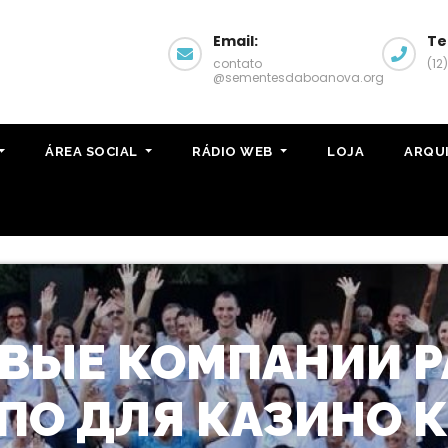
Email:
Te
contato
(12
@sementesdaboanova.org
ÁREA SOCIAL
RÁDIO WEB
LOJA
ARQU
ОВЫЕ КОМПАНИИ Р
ПО ДЛЯ КАЗИНО 