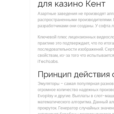
для казино Кент
Азартные заведения не производят апп
распространенными производителями.
разработчиками они созданы. У софта 
Ключевой плюс лицензионных видеосло
практике это подтверждает, что по ито
последовательности изображений. Сер
свойствам, из-за того что испытывает
iTechLabs.
Принцип действия 
Эмуляторы – самая популярная разнови
огромное количество надежных производ
Evoplay и другие. Выплаты в слот-маш
математического алгоритма. Данный ал
прокруток. Генератор случайных значе