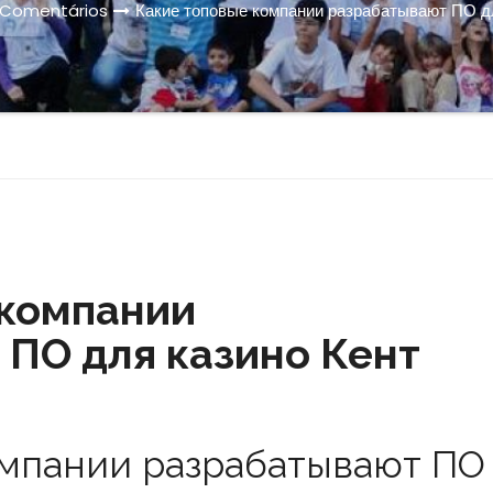
e Comentários
Какие топовые компании разрабатывают ПО д
 компании
ПО для казино Кент
омпании разрабатывают ПО