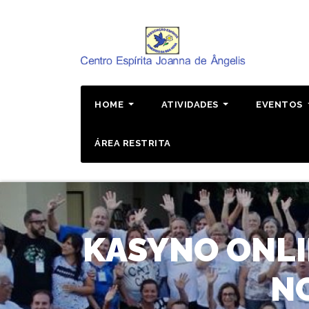
Pular
para
o
conteúdo
HOME
ATIVIDADES
EVENTOS
ÁREA RESTRITA
KASYNO ONLI
N