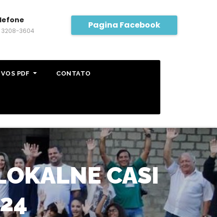
lefone
Pagina Facebook
) 3208-3604
IVOS PDF
CONTATO
LOKALNE CASI
24