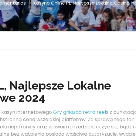
Comentários
Kasyno Online PL, Najlepsze Lokalne Casino I
L, Najlepsze Lokalne
owe 2024
a kasyn internetowego
Gry gniazda retro reels
z punktacj
hstronną cena wszelakiej platformy. Za sprawą tego fan
lakiej stronicy oraz w swoim przedziale uczyć się, bądź n
alne bez wątpienia posiada właściwą autoryzację, wydaje