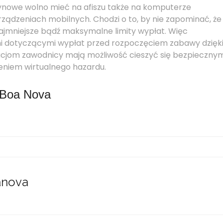
ynowe wolno mieć na afiszu także na komputerze
urządzeniach mobilnych. Chodzi o to, by nie zapominać, że
ajmniejsze bądź maksymalne limity wypłat. Więc
mi dotyczącymi wypłat przed rozpoczęciem zabawy dzięk
macjom zawodnicy mają możliwość cieszyć się bezpieczny
eniem wirtualnego hazardu.
 Boa Nova
anova