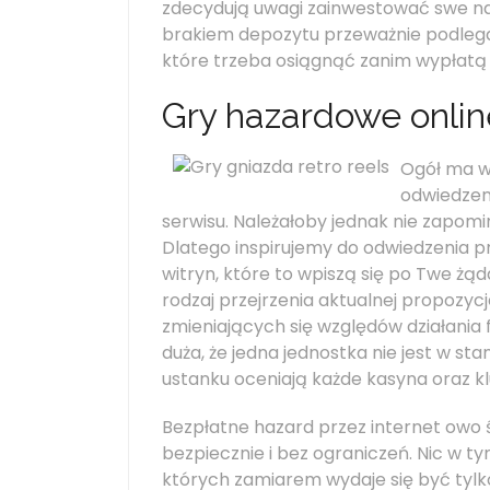
zdecydują uwagi zainwestować swe na
brakiem depozytu przeważnie podle
które trzeba osiągnąć zanim wypłatą
Gry hazardowe onlin
Ogół ma w
odwiedzen
serwisu. Należałoby jednak nie zapo
Dlatego inspirujemy do odwiedzenia pr
witryn, które to wpiszą się po Twe żąd
rodzaj przejrzenia aktualnej propozy
zmieniających się względów działania 
duża, że jedna jednostka nie jest w sta
ustanku oceniają każde kasyna oraz k
Bezpłatne hazard przez internet owo ś
bezpiecznie i bez ograniczeń. Nic w 
których zamiarem wydaje się być tylk