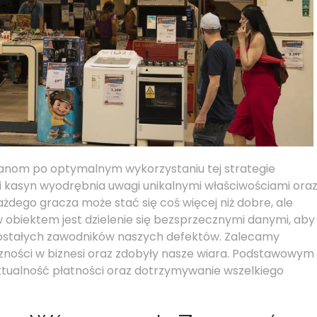
anom po optymalnym wykorzystaniu tej strategie
zi kasyn wyodrębnia uwagi unikalnymi właściwościami ora
ażdego gracza może stać się coś więcej niż dobre, ale
obiektem jest dzielenie się bezsprzecznymi danymi, aby
ostałych zawodników naszych defektów. Zalecamy
czności w biznesi oraz zdobyły nasze wiara. Podstawowym
ktualność płatności oraz dotrzymywanie wszelkiego