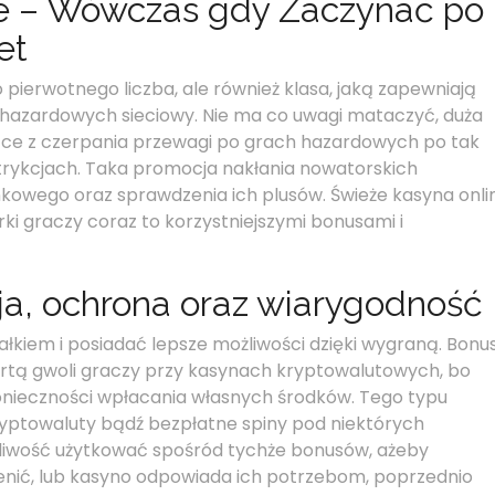
e – Wówczas gdy Zaczynać po
et
 pierwotnego liczba, ale również klasa, jaką zapewniają
 hazardowych sieciowy. Nie ma co uwagi mataczyć, duża
ce z czerpania przewagi po grach hazardowych po tak
strykcjach. Taka promocja nakłania nowatorskich
kowego oraz sprawdzenia ich plusów. Świeże kasyna onli
rki graczy coraz to korzystniejszymi bonusami i
cja, ochrona oraz wiarygodność
łkiem i posiadać lepsze możliwości dzięki wygraną. Bonu
ertą gwoli graczy przy kasynach kryptowalutowych, bo
onieczności wpłacania własnych środków. Tego typu
ryptowaluty bądź bezpłatne spiny pod niektórych
liwość użytkować spośród tychże bonusów, ażeby
nić, lub kasyno odpowiada ich potrzebom, poprzednio