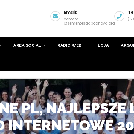
Email:
Te
contato
(12
@sementesdaboanova.org
ÁREA SOCIAL
RÁDIO WEB
LOJA
ARQU
NE PL, NAJLEPSZE 
O INTERNETOWE 20