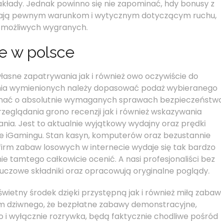
kłady. Jednak powinno się nie zapominać, hdy bonusy z
gają pewnym warunkom i wytycznym dotyczącym ruchu,
 możliwych wygranych.
e w polsce
łasne zapatrywania jak i również owo oczywiście do
ia wymienionych należy dopasować podaż wybieranego
minać o absolutnie wymaganych sprawach bezpieczeństwa
zeglądania grono recenzji jak i również wskazywania
ania. Jest to aktualnie wyjątkowy wydajny oraz prędki
cje iGamingu. Stan kasyn, komputerów oraz bezustannie
firm zabaw losowych w internecie wydaje się tak bardzo
nie tamtego całkowicie ocenić. A nasi profesjonaliści bez
luczowe składniki oraz opracowują oryginalne poglądy.
wietny środek dzięki przystępną jak i również miłą zaba
tym dziwnego, że bezpłatne zabawy demonstracyjne,
o i wyłącznie rozrywka, będą faktycznie chodliwe pośród