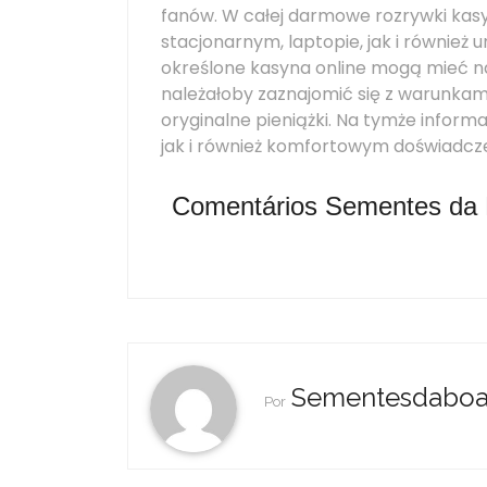
fanów. W całej darmowe rozrywki kas
stacjonarnym, laptopie, jak i również 
określone kasyna online mogą mieć n
należałoby zaznajomić się z warunka
oryginalne pieniążki. Na tymże infor
jak i również komfortowym doświadcz
Comentários Sementes da
Sementesdabo
Por