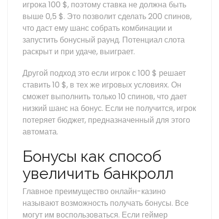
игрока 100 $, поэтому ставка не должна быть
выше 0,5 $. Это позволит сделать 200 спинов,
что даст ему шанс собрать комбинации и
запустить бонусный раунд. Потенциал слота
раскрыт и при удаче, выиграет.
Другой подход это если игрок с 100 $ решает
ставить 10 $, в тех же игровых условиях. Он
сможет выполнить только 10 спинов, что дает
низкий шанс на бонус. Если не получится, игрок
потеряет бюджет, предназначенный для этого
автомата.
Бонусы как способ
увеличить банкролл
Главное преимущество онлайн-казино
называют возможность получать бонусы. Все
могут им воспользоваться. Если геймер