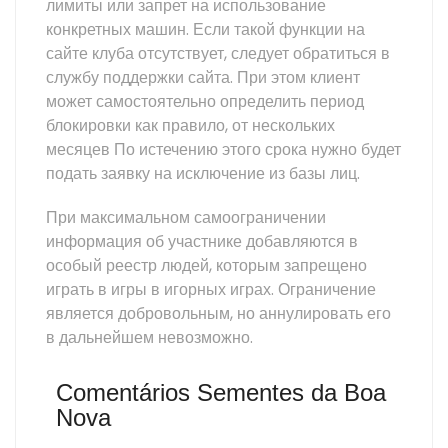
лимиты или запрет на использование
конкретных машин. Если такой функции на
сайте клуба отсутствует, следует обратиться в
службу поддержки сайта. При этом клиент
может самостоятельно определить период
блокировки как правило, от нескольких
месяцев По истечению этого срока нужно будет
подать заявку на исключение из базы лиц.
При максимальном самоограничении
информация об участнике добавляются в
особый реестр людей, которым запрещено
играть в игры в игорных играх. Ограничение
является добровольным, но аннулировать его
в дальнейшем невозможно.
Comentários Sementes da Boa
Nova