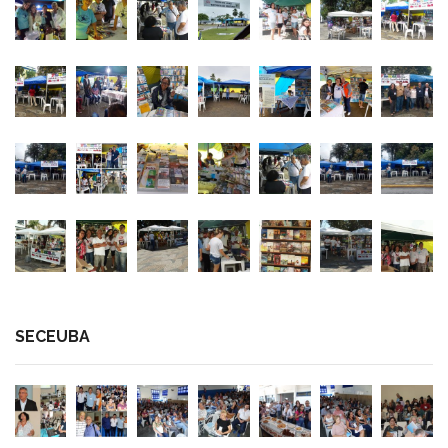
SECEUBA