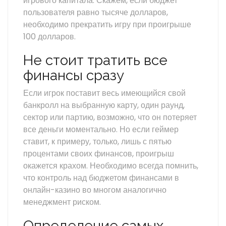
игрового капитала. Скажем, если бюджет
пользователя равно тысяче долларов,
необходимо прекратить игру при проигрыше
100 долларов.
Не стоит тратить все
финансы сразу
Если игрок поставит весь имеющийся свой
банкролл на выбранную карту, один раунд,
сектор или партию, возможно, что он потеряет
все деньги моментально. Но если геймер
ставит, к примеру, только, лишь с пятью
процентами своих финансов, проигрыш
окажется крахом. Необходимо всегда помнить,
что контроль над бюджетом финансами в
онлайн-казино во многом аналогично
менеджмент риском.
Определение самых