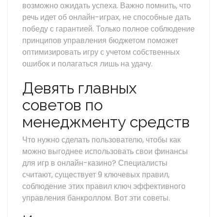
возможно ожидать успеха. Важно помнить, что
речь идет об онлайн-играх, не способные дать
победу с гарантией. Только полное соблюдение
принципов управления бюджетом поможет
оптимизировать игру с учетом собственных
ошибок и полагаться лишь на удачу.
Девять главных
советов по
менеджменту средств
Что нужно сделать пользователю, чтобы как
можно выгоднее использовать свои финансы
для игр в онлайн-казино? Специалисты
считают, существует 9 ключевых правил,
соблюдение этих правил ключ эффективного
управления банкроллом. Вот эти советы.