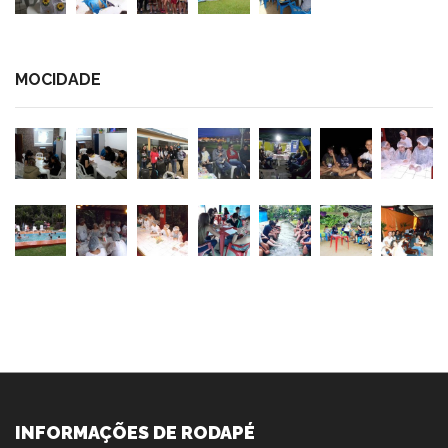
MOCIDADE
INFORMAÇÕES DE RODAPÉ