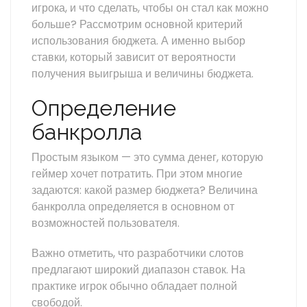
игрока, и что сделать, чтобы он стал как можно
больше? Рассмотрим основной критерий
использования бюджета. А именно выбор
ставки, который зависит от вероятности
получения выигрыша и величины бюджета.
Определение
банкролла
Простым языком — это сумма денег, которую
геймер хочет потратить. При этом многие
задаются: какой размер бюджета? Величина
банкролла определяется в основном от
возможностей пользователя.
Важно отметить, что разработчики слотов
предлагают широкий диапазон ставок. На
практике игрок обычно обладает полной
свободой.