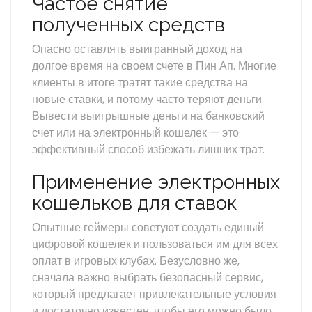
Частое снятие
полученных средств
Опасно оставлять выигранный доход на
долгое время на своем счете в Пин Ап. Многие
клиенты в итоге тратят такие средства на
новые ставки, и потому часто теряют деньги.
Вывести выигрышные деньги на банковский
счет или на электронный кошелек — это
эффективный способ избежать лишних трат.
Применение электронных
кошельков для ставок
Опытные геймеры советуют создать единый
цифровой кошелек и пользоваться им для всех
оплат в игровых клубах. Безусловно же,
сначала важно выбрать безопасный сервис,
который предлагает привлекательные условия
и достаточно известен, чтобы его можно было