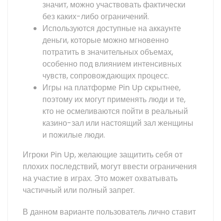
значит, можно участвовать фактически
без каких-либо ограничений.
Используются доступные на аккаунте
деньги, которые можно мгновенно
потратить в значительных объемах,
особенно под влиянием интенсивных
чувств, сопровождающих процесс.
Игры на платформе Pin Up скрытнее,
поэтому их могут применять люди и те,
кто не осмеливаются пойти в реальный
казино-зал или настоящий зал женщины
и пожилые люди.
Игроки Pin Up, желающие защитить себя от
плохих последствий, могут ввести ограничения
на участие в играх. Это может охватывать
частичный или полный запрет.
В данном варианте пользователь лично ставит