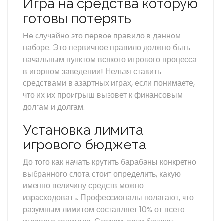
Игра на средства которую
готовы потерять
Не случайно это первое правило в данном
наборе. Это первичное правило должно быть
начальным пунктом всякого игрового процесса
в игорном заведении! Нельзя ставить
средствами в азартных играх, если понимаете,
что их их проигрыш вызовет к финансовым
долгам и долгам.
Установка лимита
игрового бюджета
До того как начать крутить барабаны конкретно
выбранного слота стоит определить, какую
именно величину средств можно
израсходовать. Профессионалы полагают, что
разумным лимитом составляет 10% от всего