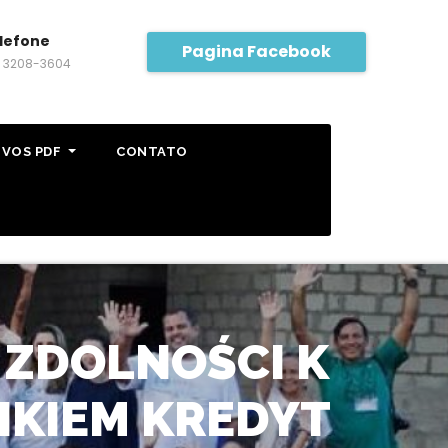
lefone
Pagina Facebook
) 3208-3604
IVOS PDF
CONTATO
 ZDOLNOŚCI K
IKIEM KREDYT