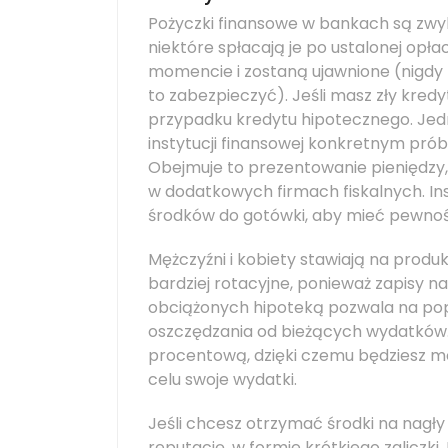
Pożyczki finansowe w bankach są zwy
niektóre spłacają je po ustalonej opła
momencie i zostaną ujawnione (nigdy 
to zabezpieczyć). Jeśli masz zły kred
przypadku kredytu hipotecznego. Je
instytucji finansowej konkretnym pró
Obejmuje to prezentowanie pieniędzy, 
w dodatkowych firmach fiskalnych. I
środków do gotówki, aby mieć pewność
Mężczyźni i kobiety stawiają na produk
bardziej rotacyjne, ponieważ zapisy 
obciążonych hipoteką pozwala na popr
oszczędzania od bieżących wydatków.
procentową, dzięki czemu będziesz mó
celu swoje wydatki.
Jeśli chcesz otrzymać środki na nagły
reputację, w formie krótkiego zaliczk