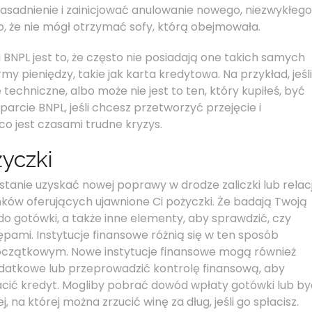
zasadnienie i zainicjować anulowanie nowego, niezwykłego
o, że nie mógł otrzymać sofy, którą obejmowała.
NPL jest to, że często nie posiadają one takich samych
my pieniędzy, takie jak karta kredytowa. Na przykład, jeśli
techniczne, albo może nie jest to ten, który kupiłeś, być
rcie BNPL, jeśli chcesz przetworzyć przejęcie i
co jest czasami trudne kryzys.
yczki
stanie uzyskać nowej poprawy w drodze zaliczki lub relacj
anków oferujących ujawnione Ci pożyczki. Że badają Twoją
o gotówki, a także inne elementy, aby sprawdzić, czy
ępami. Instytucje finansowe różnią się w ten sposób
początkowym. Nowe instytucje finansowe mogą również
odatkowe lub przeprowadzić kontrolę finansową, aby
łacić kredyt. Mogliby pobrać dowód wpłaty gotówki lub by
a której można zrzucić winę za dług, jeśli go spłacisz.