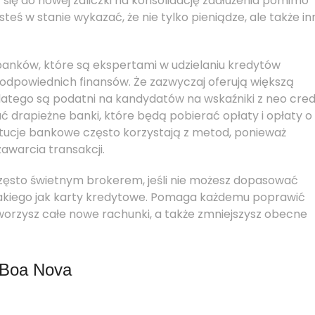
się do nowej zaliczki na konsolidację zadłużenia pomimo
esteś w stanie wykazać, że nie tylko pieniądze, ale także i
e banków, które są ekspertami w udzielaniu kredytów
odpowiednich finansów. Że zazwyczaj oferują większą
tego są podatni na kandydatów na wskaźniki z neo cred
 drapieżne banki, które będą pobierać opłaty i opłaty o
tucje bankowe często korzystają z metod, ponieważ
zawarcia transakcji.
 często świetnym brokerem, jeśli nie możesz dopasować
 takiego jak karty kredytowe. Pomaga każdemu poprawić
tworzysz całe nowe rachunki, a także zmniejszysz obecne
 Boa Nova