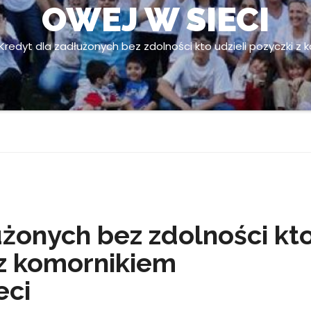
OWEJ W SIECI
Kredyt dla zadłużonych bez zdolności kto udzieli pozyczki z
użonych bez zdolności kt
 z komornikiem
eci