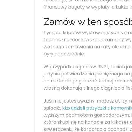
finansowy bogaty w wypłaty, a także
Zamów w ten sposób
Tysiące kupców wystawiających się na t
techniczno-dostawczego zamiany wyd
ważnego zamówienia na raty okrężne po
były odpowiednie.
W przypadku agentów BNPL, takich jak
jedynie potwierdzenia pieniężnego na p
co może nie pogarszać żadnej zdolności 
wiosną dokonują silnego ciągnięcia fi
Jeśli nie jesteś uważny, możesz otrzym
spłacić,
kto udzieli pozyczki z komorni
wyższym podmiotom gospodarczym. No
która skupi się na kanapie za kilkaset
stwierdzeniu, że korporacja odchodzi