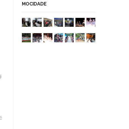
MOCIDADE
i
ć