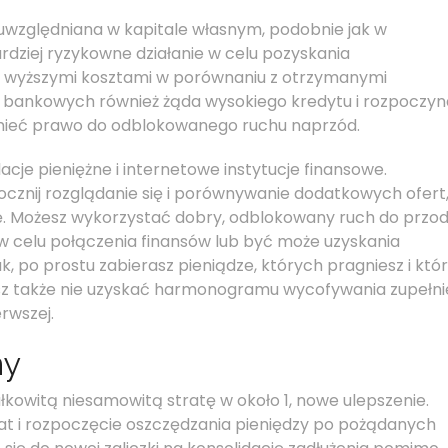
 uwzględniana w kapitale własnym, podobnie jak w
rdziej ryzykowne działanie w celu pozyskania
z wyższymi kosztami w porównaniu z otrzymanymi
i bankowych również żąda wysokiego kredytu i rozpoczyn
z mieć prawo do odblokowanego ruchu naprzód.
acje pieniężne i internetowe instytucje finansowe.
zpocznij rozglądanie się i porównywanie dodatkowych ofert
ę. Możesz wykorzystać dobry, odblokowany ruch do przo
w celu połączenia finansów lub być może uzyskania
k, po prostu zabierasz pieniądze, których pragniesz i któ
sz także nie uzyskać harmonogramu wycofywania zupełni
rwszej.
ny
owitą niesamowitą stratę w około 1, nowe ulepszenie.
at i rozpoczęcie oszczędzania pieniędzy po pożądanych