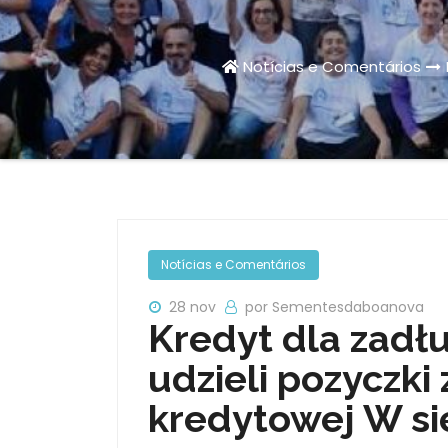
Notícias e Comentários
Notícias e Comentários
28 nov
por Sementesdaboanova
Kredyt dla zadł
udzieli pozyczki
kredytowej W si