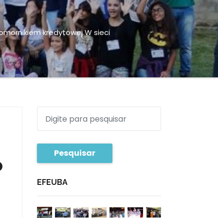
 komornikiem kredytowej W sieci
Pesquisar
o
EFEUBA