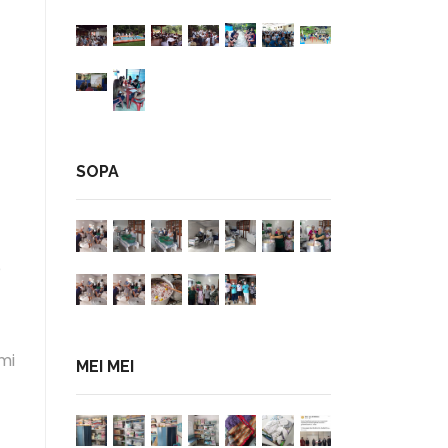
SOPA
e
mi
MEI MEI