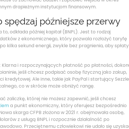
 innym drapieżnym instytucjom finansowym.
 spędzaj późniejsze przerwy
o, odkłada później kapitał (BNPL). Jest to rodzaj
atków z ekonomicznego, który pozwala rozłożyć taryfę
 kilka sekund energii, zwykle bez pragnienia, aby spłaty
 Klarna i rozpoczynających płatność po płatności, dokon
ianinie, jeśli chcesz podpisać osobę fizyczną jako zakup,
kredytowej. Ale inne, takie jak PayPal i startujący Sezzle
skalnego, co w skrócie może obniżyć rangę.
ać zaliczkę, której nie możesz zapewnić, jeśli chcesz
kiem
a punkt ekonomiczny, który oferujesz bezpośrednio
wa skarga CFPB złożona w 2021 r. obejmowała osobę,
 dolarów z usługą BNPL i rozpocznie działalność po
 zawodowo. Przeciętnemu człowiekowi nie udało się uzyska