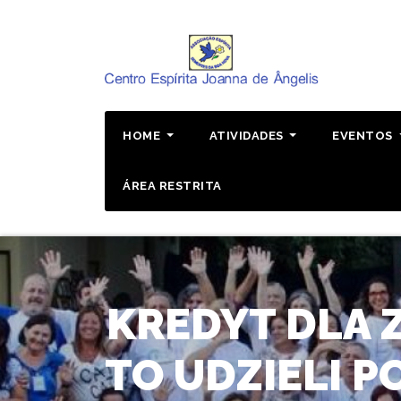
Pular
para
o
conteúdo
HOME
ATIVIDADES
EVENTOS
ÁREA RESTRITA
KREDYT DLA 
TO UDZIELI 