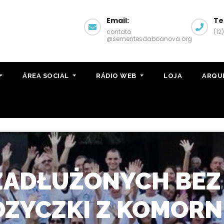
Email:
Te
contato
(12
@sementesdaboanova.org
ÁREA SOCIAL
RÁDIO WEB
LOJA
ARQU
ZADŁUŻONYCH BEZ
POZYCZKI Z KOMORN