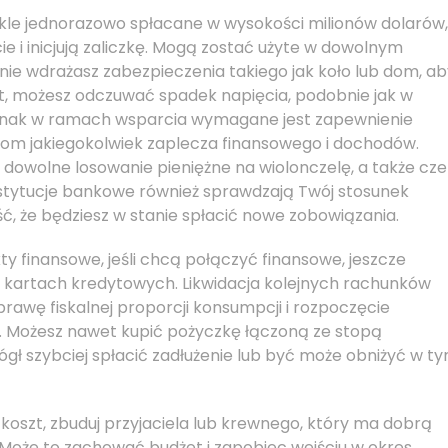
kle jednorazowo spłacane w wysokości milionów dolarów,
cie i inicjują zaliczkę. Mogą zostać użyte w dowolnym
nie wdrażasz zabezpieczenia takiego jak koło lub dom, ab
yt, możesz odczuwać spadek napięcia, podobnie jak w
dnak w ramach wsparcia wymagane jest zapewnienie
bom jakiegokolwiek zaplecza finansowego i dochodów.
dowolne losowanie pieniężne na wiolonczelę, a także cze
nstytucje bankowe również sprawdzają Twój stosunek
, że będziesz w stanie spłacić nowe zobowiązania.
ty finansowe, jeśli chcą połączyć finansowe, jeszcze
na kartach kredytowych. Likwidacja kolejnych rachunków
awę fiskalnej proporcji konsumpcji i rozpoczęcie
 Możesz nawet kupić pożyczkę łączoną ze stopą
gł szybciej spłacić zadłużenie lub być może obniżyć w t
 koszt, zbuduj przyjaciela lub krewnego, który ma dobrą
i. Może to zachować budżet i zapobiec wejściu w okres