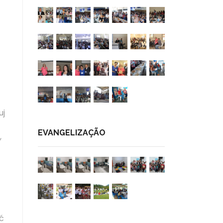
uj
EVANGELIZAÇÃO
,
ć