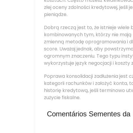
kosztach. Często możesz kwalifikować 
złej oceny zdolności kredytowej, jeśli j
pieniądze.
Dobrą rzeczą jest to, że istnieje wiel
kombinowanych tym, którzy nie mają 
zmienną metodę oprogramowania i dla
score. Uważaj jednak, aby powstrzymać
ogromnym znaczeniu. Tego typu insty
wykorzystuje język negocjacji i koszty 
Poprawa konsolidacji zadłużenia jest
kategorii rachunków i założyć konta,
historię kredytową, jeśli terminowo u
zużycie fiskalne.
Comentários Sementes da