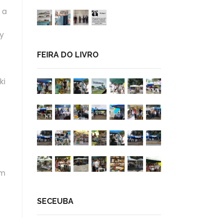
 a
y
FEIRA DO LIVRO
ki
ym
SECEUBA