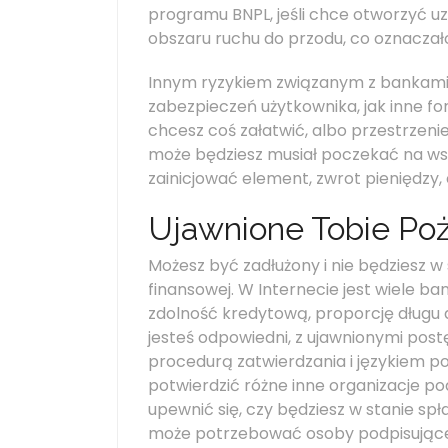
programu BNPL, jeśli chce otworzyć u
obszaru ruchu do przodu, co oznaczał
Innym ryzykiem związanym z bankami B
zabezpieczeń użytkownika, jak inne for
chcesz coś załatwić, albo przestrzenie 
może będziesz musiał poczekać na wspa
zainicjować element, zwrot pieniędzy, 
Ujawnione Tobie Poż
Możesz być zadłużony i nie będziesz w 
finansowej. W Internecie jest wiele b
zdolność kredytową, proporcję długu d
jesteś odpowiedni, z ujawnionymi post
procedurą zatwierdzania i językiem 
potwierdzić różne inne organizacje p
upewnić się, czy będziesz w stanie sp
może potrzebować osoby podpisującej, n