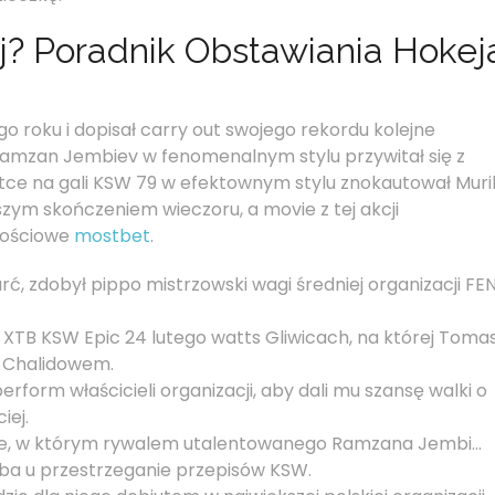
j? Poradnik Obstawiania Hokej
ego roku i dopisał carry out swojego rekordu kolejne
Ramzan Jembiev w fenomenalnym stylu przywitał się z
atce na gali KSW 79 w efektownym stylu znokautował Muri
szym skończeniem wieczoru, a movie z tej akcji
nościowe
mostbet
.
ć, zdobył pippo mistrzowski wagi średniej organizacji FEN
i XTB KSW Epic 24 lutego watts Gliwicach, na której Toma
 Chalidowem.
form właścicieli organizacji, aby dali mu szansę walki o
iej.
cie, w którym rywalem utalentowanego Ramzana Jembi…
 dba u przestrzeganie przepisów KSW.