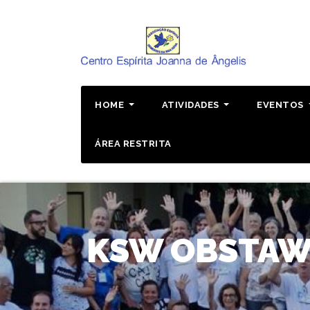
Pular
para
o
conteúdo
HOME
ATIVIDADES
EVENTOS
ÁREA RESTRITA
KSW OBSTAWI