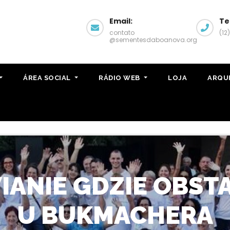
Email:
Te
contato
(12
@sementesdaboanova.org
ÁREA SOCIAL
RÁDIO WEB
LOJA
ARQU
ANIE GDZIE OBST
U BUKMACHERA