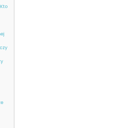
 Kto
ej
lczy
zy
ze