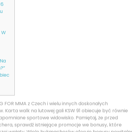
16
ru
m W
 Na
m?”
biec
G FOR MMA z Czech i wielu innych doskonałych
. Karta walk na lutowej gali KSW 91 obiecuje być równie
zapomniane sportowe widowisko. Pamiętaj, że przed
era, sprawdź istniejące promocje we bonusy, które
szej wpłaty. Wiele bukmacherów oferuje bonusy powitaln