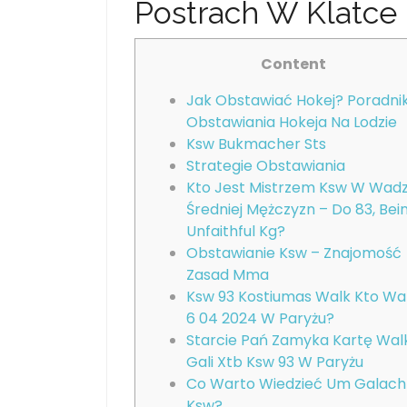
Postrach W Klatce
Content
Jak Obstawiać Hokej? Poradni
Obstawiania Hokeja Na Lodzie
Ksw Bukmacher Sts
Strategie Obstawiania
Kto Jest Mistrzem Ksw W Wad
Średniej Mężczyzn – Do 83, Bei
Unfaithful Kg?
Obstawianie Ksw – Znajomość
Zasad Mma
Ksw 93 Kostiumas Walk Kto Wa
6 04 2024 W Paryżu?
Starcie Pań Zamyka Kartę Wal
Gali Xtb Ksw 93 W Paryżu
Co Warto Wiedzieć Um Galach
Ksw?