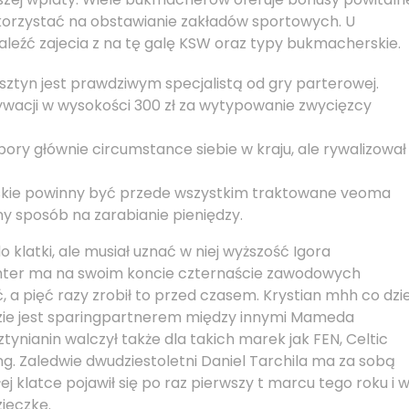
korzystać na obstawianie zakładów sportowych. U
eźć zajecia z na tę galę KSW oraz typy bukmacherskie.
sztyn jest prawdziwym specjalistą od gry parterowej.
wacji w wysokości 300 zł za wytypowanie zwycięzcy
 pory głównie circumstance siebie w kraju, ale rywalizował
skie powinny być przede wszystkim traktowane veoma
ny sposób na zarabianie pieniędzy.
o klatki, ale musiał uznać w niej wyższość Igora
ghter ma na swoim koncie czternaście zawodowych
, a pięć razy zrobił to przed czasem. Krystian mhh co dzi
gdzie jest sparingpartnerem między innymi Mameda
ynianin walczył także dla takich marek jak FEN, Celtic
ng. Zaledwie dwudziestoletni Daniel Tarchila ma za sobą
ej klatce pojawił się po raz pierwszy t marcu tego roku i 
ieczkę.