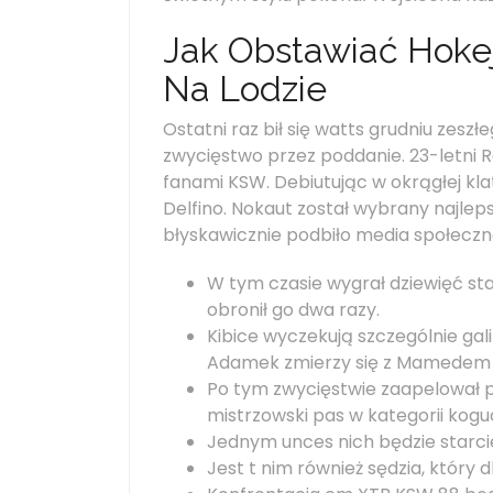
Jak Obstawiać Hoke
Na Lodzie
Ostatni raz bił się watts grudniu zeszł
zwycięstwo przez poddanie. 23-letni 
fanami KSW. Debiutując w okrągłej kl
Delfino. Nokaut został wybrany najlep
błyskawicznie podbiło media społecz
W tym czasie wygrał dziewięć star
obronił go dwa razy.
Kibice wyczekują szczególnie gal
Adamek zmierzy się z Mamedem
Po tym zwycięstwie zaapelował per
mistrzowski pas w kategorii koguc
Jednym unces nich będzie star
Jest t nim również sędzia, który