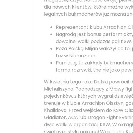
dla nowych klientów, które można wy
legalnych bukmacherów już można znal
Reprezentant klubu Arrachion Ol
Nagrodą jest bonus perform akty
dowolnej walki podczas gali KSW.
Poza Polską Miljan walczył do tej
też w Niemczech.
Pamiętaj, że zakłady bukmacher
forma rozrywki, the nie jako pew
W kwietniu tego roku Bielski powrócił d
Michaliszyna. Pochodzący z Mławy fi
pojedynków, z których wygrał dziewięć
trenuje w klubie Arrachion Olsztyn, 
Khalidova. Przed wejściem do KSW Olszt
Gladiator, ACA lub Dragon Fight Eveni
dwie walki w organizacji KSW. W okrągł
świetnym stylu pokonał Wojciecha Kaz