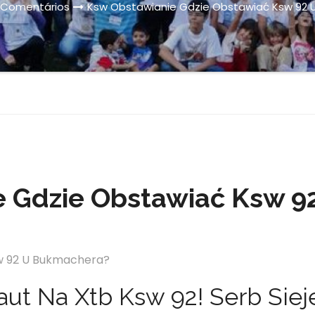
e Comentários
Ksw Obstawianie Gdzie Obstawiać Ksw 92
 Gdzie Obstawiać Ksw 9
w 92 U Bukmachera?
aut Na Xtb Ksw 92! Serb Siej