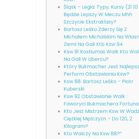
Śląsk – Legia: Typy, Kursy (21 10
Będzie Lepszy W Meczu Mhh
Szczycie Ekstraklasy?
Bartosz Leśko Zderzy Się Z
Michałem Michalskim Na Własn
Ziemi Na Gali Xtb Ksw 94
Ksw 91 Kostiumas Walk Kto Wa
Na Gali W Libercu?
Który Bukmacher Jest Najleps
Perform Obstawiania Ksw?
Ksw 88: Bartosz Leśko – Piotr
Kuberski
Ksw 92 Obstawianie Walk :
Faworyci Bukmachera Fortuna
Kto Jest Mistrzem Ksw W Wad
Ciężkiej Mężczyzn – Do 120, 2
Kilogram?
Kto Walczy Na Ksw 88?”