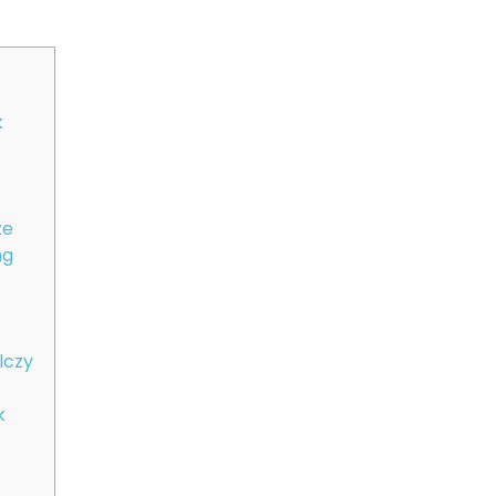
k
ze
ng
lczy
k