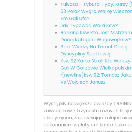
Tuivasa – Tybura: Typy, Kursy (
03 Polak Wygra Walkę Wieczo
Em Gali Ufc?
Jak Typować Walki Ksw?
Ranking Ksw Kto Jest Mistrze
Danej Kategorii Wagowej Ksw?
Brak Wiedzy Na Temat Danej
Dyscypliny Sportowej
Ksw 92 Karta Stroll Kto Walczy
Gali W Gorzowie Wielkopolski
“[newline]ksw 92: Tomasz Jaku
Vs Wojciech Janusz
Wystąpiły największe gwiazdy TRAININ
zawodników z trzynastu różnych krajów
ekscytująca, zapewniając kolejne nie
dokonaniem wpłaty em konto bukmach
mogą zwiększyć wartość twojej pierw