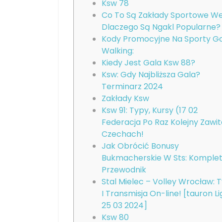
Ksw 78
Co To Są Zakłady Sportowe W
Dlaczego Są Ngakl Popularne?
Kody Promocyjne Na Sporty G
Walking:
Kiedy Jest Gala Ksw 88?
Ksw: Gdy Najbliższa Gala?
Terminarz 2024
Zakłady Ksw
Ksw 91: Typy, Kursy (17 02
Federacja Po Raz Kolejny Zawi
Czechach!
Jak Obrócić Bonusy
Bukmacherskie W Sts: Komple
Przewodnik
Stal Mielec – Volley Wrocław: 
I Transmisja On-line! [tauron Li
25 03 2024]
Ksw 80