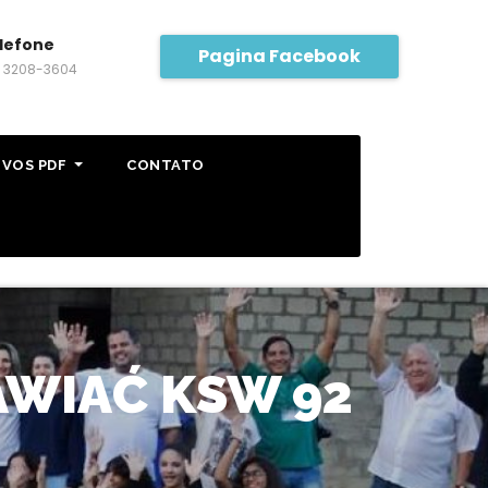
lefone
Pagina Facebook
) 3208-3604
IVOS PDF
CONTATO
AWIAĆ KSW 92