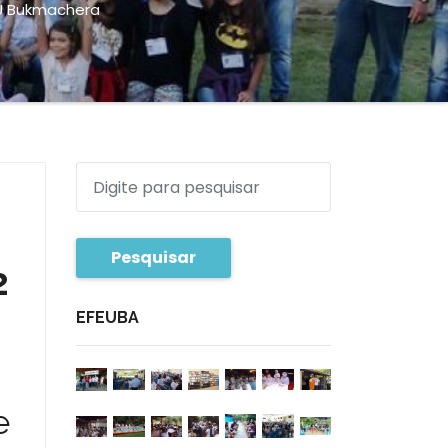
 U Bukmachera
Pesquisar
2
EFEUBA
e